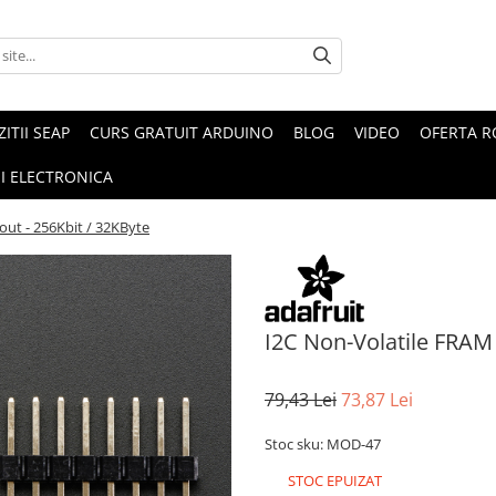
ZITII SEAP
CURS GRATUIT ARDUINO
BLOG
VIDEO
OFERTA 
I ELECTRONICA
ut - 256Kbit / 32KByte
I2C Non-Volatile FRAM 
79,43 Lei
73,87 Lei
Stoc sku: MOD-47
STOC EPUIZAT