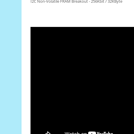
I2C Non-Volatile FRAM Breakout - 256Kbit / 32KByte
RS-485
RTC
Telecomenzi
Accesorii
Accesorii
Antene
Breadboard
Cabluri
Conectori
Cutii
Sticker
Componente
Butoane, Tastaturi
Condensatoare