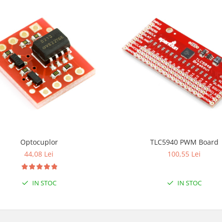
Optocuplor
TLC5940 PWM Board
44,08 Lei
100,55 Lei
IN STOC
IN STOC