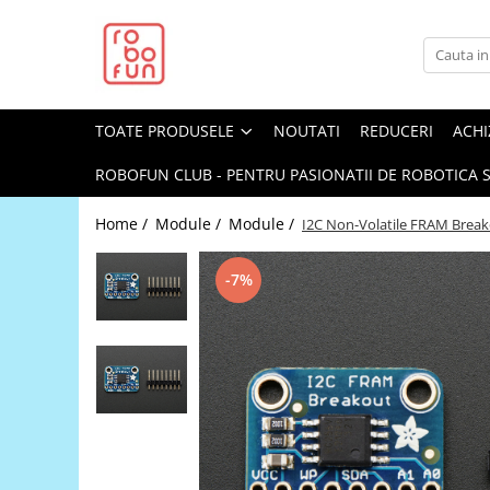
Toate Produsele
Arduino Original
TOATE PRODUSELE
NOUTATI
REDUCERI
ACHI
Arduino Compatibil
Raspberry PI
ROBOFUN CLUB - PENTRU PASIONATII DE ROBOTICA S
Raspberry PI
Home /
Module /
Module /
I2C Non-Volatile FRAM Breako
Alimentare
Racire
-7%
Hat
Accesorii
Audio
Cabluri si Conectori
Camera
Cutii