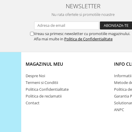
NEWSLETTER
Puzzle mecanic Ugears
Nu rata ofertele si promotiile noastre
Organizator de chei Wunderkey
Constructor foto Mozabrick &
Qbrix
Vreau sa primesc newsletter cu promotiile magazinului.
Puzzle lemn Cluebox
Afla mai multe in
Politica de Confidentialitate
Jocuri de societate
Mecanice
MAGAZINUL MEU
INFO CL
3D Printer & CNC
Actuator
Despre Noi
Informatii 
Termeni si Conditii
Metode de
Altele
Politica Confidentialitate
Politica d
Driver
Politica de reclamatii
Garantia 
Altele
Contact
Solutionare
DC
ANPC
Servo
Stepper