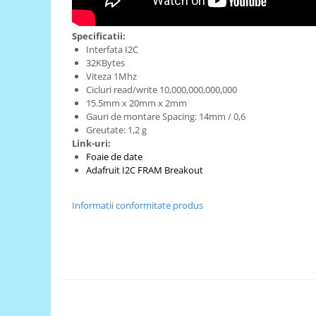
Generale
LED
Specificatii:
Microcontrollere AVR
Interfata I2C
32KBytes
PCB - Placute Circuit
Viteza 1Mhz
Cicluri read/write 10,000,000,000,000
Rezistoare
15.5mm x 20mm x 2mm
Creion 3D 3Doodler
Gauri de montare Spacing: 14mm / 0,6
Greutate: 1,2 g
Imprimante 3D
Link-uri:
Imprimante 3D
Foaie de date
Adafruit I2C FRAM Breakout
3Doodler
Componente
Informatii conformitate produs
Componente
Componente E3D
Filament Premium ABS 1.75 mm
Filament Premium ABS 3 mm
Filament Premium PLA 1.75 mm