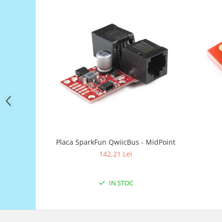
Filamente Speciale
Prusa I3 DIY Kit
Carti
Pentru Incepatori
Kituri incepatori Arduino
Pentru Incepatori
Micro:bit
Junior Robotics
Carti
Junior Robotics
Placa SparkFun QwiicBus - MidPoint
Lego Education
142,21 Lei
STEM Education
Ugears
IN STOC
Kit Fun
Kit Roboti
Cadouri