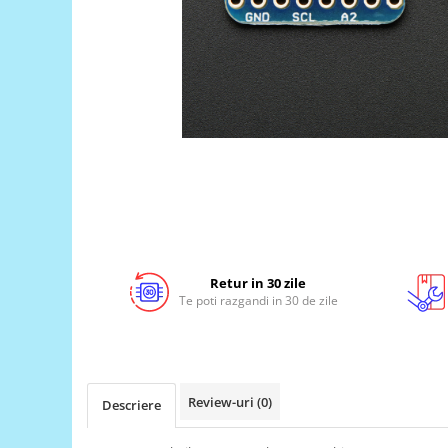
LCD
Module
Adaptoare si convertoare
ADC
Audio
CAN
Convertor nivel logic
Convertor USB la serial
Datalogger
Retur in 30 zile
LCD
Te poti razgandi in 30 de zile
Module
Multiplexor
Radio
Review-uri
(0)
Descriere
Releu
RS-232