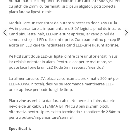
numar mare de componente. Folosind un cablu STEMMA JST PH
cu pitch de 2mm, cu terminatii si clipsuri aligator, poti conecta
placa fara sa lipesti nimic.
Modulul are un tranzistor de putere si necesita doar 3-5V DC la
V+, impamantare la impamantare si 3-5V logici la pinul de intrare.
Cand pinul este inalt, LED-urile sunt aprinse, iar cand pinul de
semnal este jos, LED-urile sunt oprite. Cum oamenii nu percep IR,
exista un LED care te instiinteaza cand LED-urile IR sunt aprinse.
Pe PCB sunt doua LED-uri lipite, dintre care unul orientat in sus,
iar celalalt orientat in afara. Pentru o acoperire mai mare, se
poate face lipire la un LED IR de 5mm separat (neinclus).
La alimentarea cu 5V, placa va consuma aproximativ 200mA per
LED (400mA in total), desi nu se recomanda mentinerea LED-
urilor aprinse perioade lungi de timp.
Placa vine asamblata dar fara cablu. Nu necesita lipire, dar ete
nevoie de un cablu STEMMA JST PH cu 3 pini si 2mm pitch.
Alternativ, pentru lipire, exista terminatia cu spatiere de 2.54mm
pentru putere/impamantare/semnal.
Specificatii: