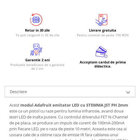
Retur in 30 zile
Livrare gratuita
Te poti razgandi in 30 de zile
Pentru comenzi de peste 190 RON
Garantie 2 ani
Acceptam cardul de prima
Produsele beneficiaza de o garantie
didactica.
de 2 ani
Descriere
Acest
modul Adafruit emitator LED cu STEMMA JST PH 2mm
este ca un pistol cu raze pentru lumina infrarosie, avand doua
iesiri LED de inalta putere. Cu controlul driverului FET N-Channel
de pe placa, se produce un impuls de curent de 100mA-200mA
prin fiecare LED, pe o raza de peste 10 metri. Aceasta este cea ai
usoara cale de a obtine raza de emisie IR fara cablarea unui