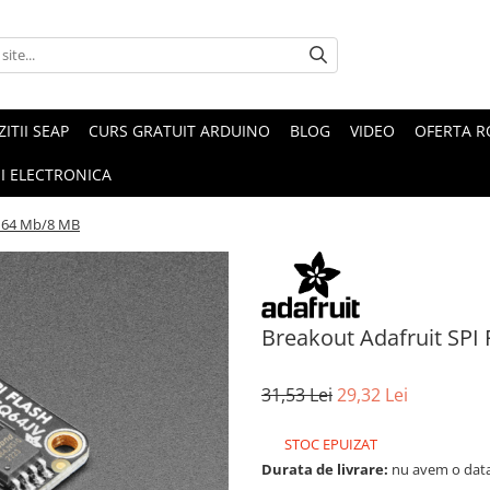
ZITII SEAP
CURS GRATUIT ARDUINO
BLOG
VIDEO
OFERTA 
I ELECTRONICA
- 64 Mb/8 MB
Breakout Adafruit SPI
31,53 Lei
29,32 Lei
STOC EPUIZAT
Durata de livrare:
nu avem o data