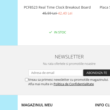
Filamente Speciale
PCF8523 Real Time Clock Breakout Board
Placa
Prusa I3 DIY Kit
45,59 Lei
42,40 Lei
Carti
Pentru Incepatori
Kituri incepatori Arduino
IN STOC
Pentru Incepatori
Micro:bit
Junior Robotics
NEWSLETTER
Carti
Nu rata ofertele si promotiile noastre
Junior Robotics
Lego Education
Vreau sa primesc newsletter cu promotiile magazinului.
STEM Education
Afla mai multe in
Politica de Confidentialitate
Ugears
Kit Fun
Kit Roboti
MAGAZINUL MEU
INFO CL
Cadouri