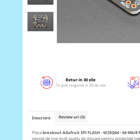
LCD
Module
Adaptoare si convertoare
ADC
Audio
CAN
Convertor nivel logic
Convertor USB la serial
Retur in 30 zile
Datalogger
Te poti razgandi in 30 de zile
LCD
Module
Multiplexor
Review-uri
(0)
Descriere
Radio
Releu
Placa
breakout Adafruit SPI FLASH - W25Q64 - 64 Mb/8
nevoie de mai mult spatiu de stocare pentru proiectele tal
RS-232