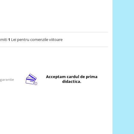
imiti
1
Lei pentru comenzile viitoare
Acceptam cardul de prima
 garantie
didactica.