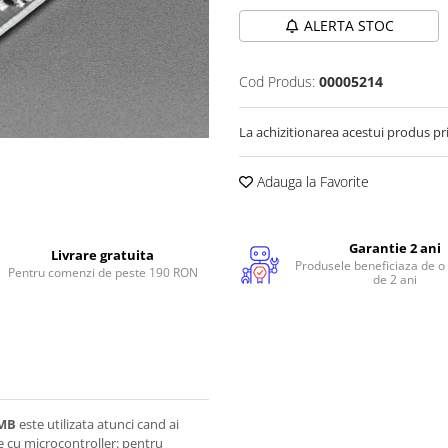
ALERTA STOC
Cod Produs:
00005214
La achizitionarea acestui produs pr
Adauga la Favorite
Garantie 2 ani
Livrare gratuita
Produsele beneficiaza de o
Pentru comenzi de peste 190 RON
de 2 ani
 MB
este utilizata atunci cand ai
e cu microcontroller: pentru