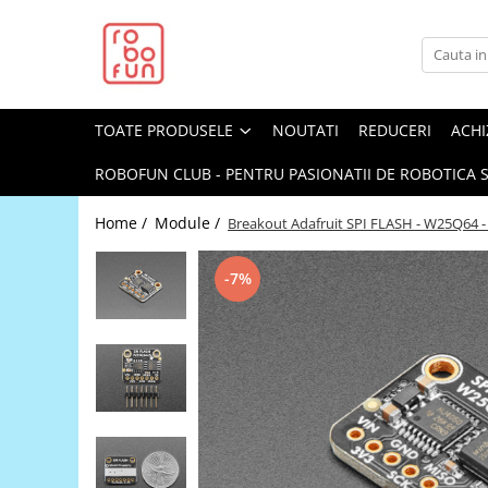
Toate Produsele
Arduino Original
TOATE PRODUSELE
NOUTATI
REDUCERI
ACHI
Arduino Compatibil
Raspberry PI
ROBOFUN CLUB - PENTRU PASIONATII DE ROBOTICA S
Raspberry PI
Home /
Module /
Breakout Adafruit SPI FLASH - W25Q64 
Alimentare
Racire
-7%
Hat
Accesorii
Audio
Cabluri si Conectori
Camera
Cutii