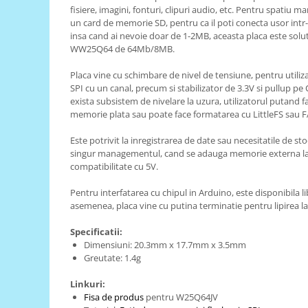
fisiere, imagini, fonturi, clipuri audio, etc. Pentru spatiu 
RS-485
un card de memorie SD, pentru ca il poti conecta usor intr-
insa cand ai nevoie doar de 1-2MB, aceasta placa este solut
RTC
WW25Q64 de 64Mb/8MB.
Telecomenzi
Placa vine cu schimbare de nivel de tensiune, pentru utiliza
Accesorii
SPI cu un canal, precum si stabilizator de 3.3V si pullup pe
Accesorii
exista subsistem de nivelare la uzura, utilizatorul putand 
memorie plata sau poate face formatarea cu LittleFS sau F
Antene
Este potrivit la inregistrarea de date sau necesitatile de st
Breadboard
singur managementul, cand se adauga memorie externa la 
Cabluri
compatibilitate cu 5V.
Conectori
Pentru interfatarea cu chipul in Arduino, este disponibila li
asemenea, placa vine cu putina terminatie pentru lipirea l
Cutii
Sticker
Specificatii:
Dimensiuni: 20.3mm x 17.7mm x 3.5mm
Componente
Greutate: 1.4g
Butoane, Tastaturi
Linkuri:
Condensatoare
Fisa de produs
pentru W25Q64JV