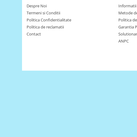
Puzzle mecanic Ugears
Despre Noi
Informatii 
Termeni si Conditii
Metode de
Organizator de chei Wunderkey
Politica Confidentialitate
Politica d
Constructor foto Mozabrick &
Politica de reclamatii
Garantia 
Qbrix
Contact
Solutionare
Puzzle lemn Cluebox
ANPC
Jocuri de societate
Mecanice
3D Printer & CNC
Actuator
Altele
Driver
Altele
DC
Servo
Stepper