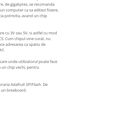
mare, de gigabytes, se recomanda
un computer ca sa editezi fisiere,
ia potrivita, avand un chip
re cu 3V sau 5V, si astfel cu mod
 CS. Cum chipul vine curat, nu
face adresarea ca spatiu de
AT.
ocare unde utilizatorul poate face
un chip vechi, pentru
braria Adafruit SPIFlash. De
a un breaboard.