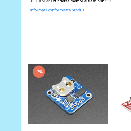
Tutorial:
Extinderea memoriei flash prin SPI
Generale
Informatii conformitate produs
LED
Microcontrollere AVR
PCB - Placute Circuit
Rezistoare
Creion 3D 3Doodler
Imprimante 3D
Imprimante 3D
3Doodler
-7%
Componente
Componente
Componente E3D
Filament Premium ABS 1.75 mm
Filament Premium ABS 3 mm
Filament Premium PLA 1.75 mm