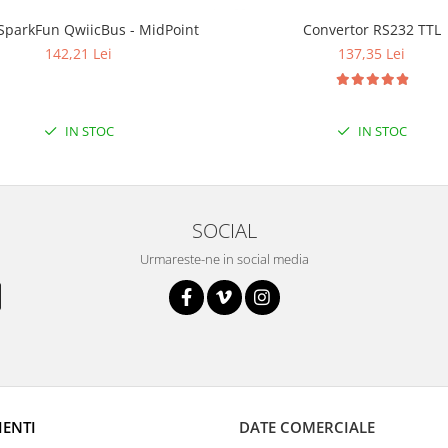
 SparkFun QwiicBus - MidPoint
Convertor RS232 TTL
142,21 Lei
137,35 Lei
IN STOC
IN STOC
SOCIAL
Urmareste-ne in social media
IENTI
DATE COMERCIALE