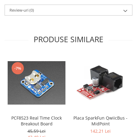
Review-uri
(0)
PRODUSE SIMILARE
-7%
PCF8523 Real Time Clock
Placa SparkFun QwiicBus -
Breakout Board
MidPoint
45,59 Lei
142,21 Lei