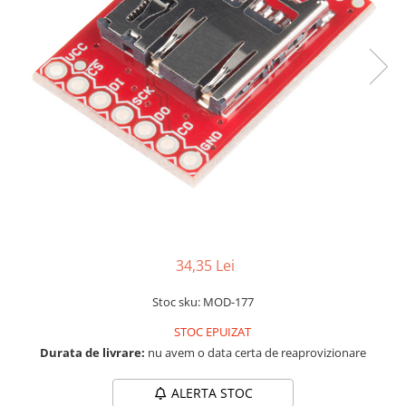
RS-232
Micro:bit
PIR
Motor 25D
Motor 37D
RS-485
Nvidia
Radar
Motoreductor plastic
RTC
Olinuxino
Sonar
Stepper
Telecomenzi
Photon
Sunet
Sub-Micro
PIC
Tensiune
Tamiya
Platforme de dezvoltare
Termocuple
Roti si Senile
Python
Video
Rulmenti
Teensy
Vreme
Sasiu
Thing
Servomotoare
34,35 Lei
TI
Suruburi, Piulite, Conectare
Stoc sku: MOD-177
STOC EPUIZAT
Durata de livrare:
nu avem o data certa de reaprovizionare
ALERTA STOC