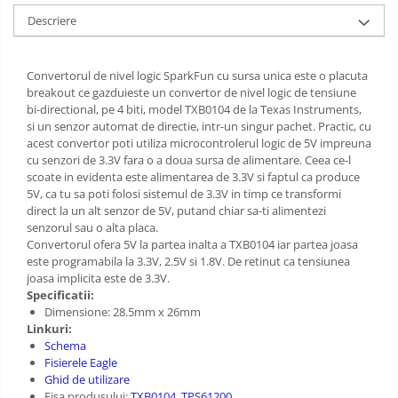
PCB - Placute Circuit
Descriere
Rezistoare
Imprimante 3D
Convertorul de nivel logic SparkFun cu sursa unica este o placuta
breakout ce gazduieste un convertor de nivel logic de tensiune
3Doodler
bi-directional, pe 4 biti, model TXB0104 de la Texas Instruments,
si un senzor automat de directie, intr-un singur pachet. Practic, cu
Componente
acest convertor poti utiliza microcontrolerul logic de 5V impreuna
Componente
cu senzori de 3.3V fara o a doua sursa de alimentare. Ceea ce-l
scoate in evidenta este alimentarea de 3.3V si faptul ca produce
Componente E3D
5V, ca tu sa poti folosi sistemul de 3.3V in timp ce transformi
Filament Premium ABS 1.75 mm
direct la un alt senzor de 5V, putand chiar sa-ti alimentezi
senzorul sau o alta placa.
Filament Premium ABS 3 mm
Convertorul ofera 5V la partea inalta a TXB0104 iar partea joasa
Filament Premium PLA 1.75 mm
este programabila la 3.3V, 2.5V si 1.8V. De retinut ca tensiunea
joasa implicita este de 3.3V.
Filamente Speciale
Specificatii:
Dimensione: 28.5mm x 26mm
Prusa I3 DIY Kit
Linkuri:
Kituri incepatori Arduino
Schema
Fisierele Eagle
Pentru Incepatori
Ghid de utilizare
Fisa produsului:
TXB0104
,
TPS61200
Micro:bit