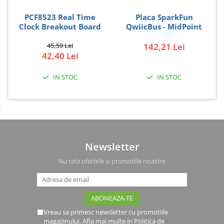
Driver
PCF8523 Real Time
Placa SparkFun
Altele
Clock Breakout Board
QwiicBus - MidPoint
DC
Servo
45,59 Lei
142,21 Lei
42,40 Lei
Stepper
Encoder
IN STOC
IN STOC
Mecanice
Motoare
Micro Metal
Motoare
Newsletter
Motor 25D
Motor 37D
Nu rata ofertele si promotiile noastre
Motoreductor plastic
Stepper
Sub-Micro
Vreau sa primesc newsletter cu promotiile
Tamiya
magazinului. Afla mai multe in
Politica de