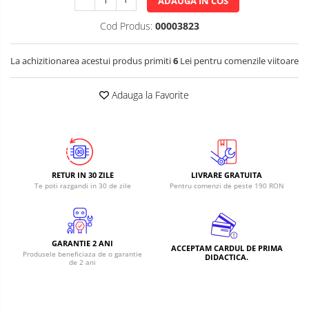
ADAUGA IN COS
RS-485
Learning
Retrase
RTC
Cod Produs:
00003823
Shield
Telecomenzi
Unelte
La achizitionarea acestui produs primiti
6
Lei pentru comenzile viitoare
Accesorii
si
Instrumente
Antene
Adauga la Favorite
Breadboard
Cabluri
Conectori
Cutii
RETUR IN 30 ZILE
LIVRARE GRATUITA
Te poti razgandi in 30 de zile
Pentru comenzi de peste 190 RON
Sticker
Butoane, Tastaturi
Condensatoare
GARANTIE 2 ANI
ACCEPTAM CARDUL DE PRIMA
Produsele beneficiaza de o garantie
DIDACTICA.
Generale
de 2 ani
LED
Microcontrollere AVR