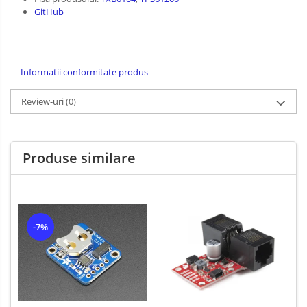
GitHub
Carti
Junior Robotics
Lego Education
Informatii conformitate produs
STEM Education
Review-uri
(0)
Ugears
Puzzle mecanic Ugears
Organizator de chei Wunderkey
Produse similare
Constructor foto Mozabrick &
Qbrix
Puzzle lemn Cluebox
Jocuri de societate
-7%
3D Printer & CNC
Actuator
Altele