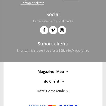
Roti si Senile
Confidentialitate
Rulmenti
Social
Sasiu
Urmareste-ne in social media
Servomotoare
Suruburi, Piulite, Conectare
Arduino
Suport clienti
Raspberry
Email tehnic si cereri de oferta B2B: info@robofun.ro
.NET
Android
ARM
Magazinul Meu
AVR
Info Clienti
Espruino
Feather
Date Comerciale
Flora
FPGA