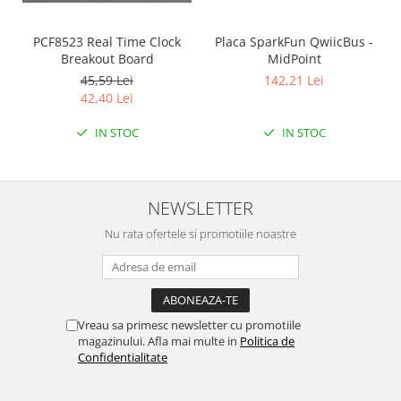
PCF8523 Real Time Clock
Placa SparkFun QwiicBus -
Breakout Board
MidPoint
45,59 Lei
142,21 Lei
42,40 Lei
IN STOC
IN STOC
NEWSLETTER
Nu rata ofertele si promotiile noastre
Vreau sa primesc newsletter cu promotiile
magazinului. Afla mai multe in
Politica de
Confidentialitate