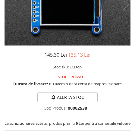
RS-232
Micro:bit
PIR
Motor 25D
Motor 37D
RS-485
Nvidia
Radar
Motoreductor plastic
RTC
Olinuxino
Sonar
Stepper
Telecomenzi
Photon
Sunet
Sub-Micro
PIC
Tensiune
Tamiya
Platforme de dezvoltare
Termocuple
Roti si Senile
145,30 Lei
135,13 Lei
Python
Video
Rulmenti
Stoc sku: LCD-59
Teensy
Vreme
Sasiu
STOC EPUIZAT
Thing
Servomotoare
Durata de livrare:
nu avem o data certa de reaprovizionare
TI
Suruburi, Piulite, Conectare
ALERTA STOC
Cod Produs:
00002538
La achizitionarea acestui produs primiti
6
Lei pentru comenzile viitoare