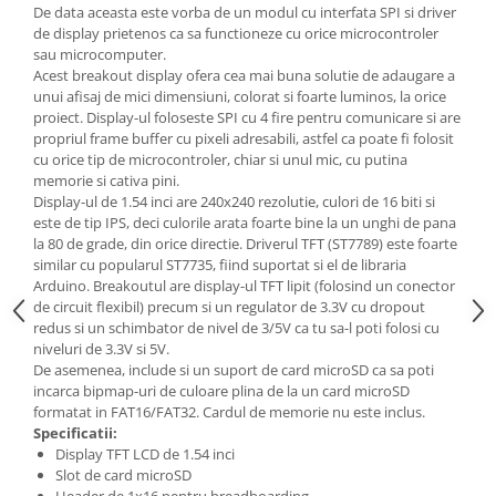
De data aceasta este vorba de un modul cu interfata SPI si driver
de display prietenos ca sa functioneze cu orice microcontroler
sau microcomputer.
Acest breakout display ofera cea mai buna solutie de adaugare a
unui afisaj de mici dimensiuni, colorat si foarte luminos, la orice
proiect. Display-ul foloseste SPI cu 4 fire pentru comunicare si are
propriul frame buffer cu pixeli adresabili, astfel ca poate fi folosit
cu orice tip de microcontroler, chiar si unul mic, cu putina
memorie si cativa pini.
Display-ul de 1.54 inci are 240x240 rezolutie, culori de 16 biti si
este de tip IPS, deci culorile arata foarte bine la un unghi de pana
la 80 de grade, din orice directie. Driverul TFT (ST7789) este foarte
similar cu popularul ST7735, fiind suportat si el de libraria
Arduino. Breakoutul are display-ul TFT lipit (folosind un conector
de circuit flexibil) precum si un regulator de 3.3V cu dropout
redus si un schimbator de nivel de 3/5V ca tu sa-l poti folosi cu
niveluri de 3.3V si 5V.
De asemenea, include si un suport de card microSD ca sa poti
incarca bipmap-uri de culoare plina de la un card microSD
formatat in FAT16/FAT32. Cardul de memorie nu este inclus.
Specificatii:
Display TFT LCD de 1.54 inci
Slot de card microSD
Header de 1x16 pentru breadboarding