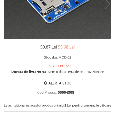
RS-232
Micro:bit
PIR
Motor 25D
Motor 37D
RS-485
Nvidia
Radar
Motoreductor plastic
RTC
Olinuxino
Sonar
Stepper
Telecomenzi
Photon
Sunet
Sub-Micro
PIC
Tensiune
Tamiya
Platforme de dezvoltare
Termocuple
Roti si Senile
59,87 Lei
55,68 Lei
Python
Video
Rulmenti
Stoc sku: MOD-62
Teensy
Vreme
Sasiu
STOC EPUIZAT
Thing
Servomotoare
Durata de livrare:
nu avem o data certa de reaprovizionare
TI
Suruburi, Piulite, Conectare
ALERTA STOC
Cod Produs:
00004308
La achizitionarea acestui produs primiti
2
Lei pentru comenzile viitoare