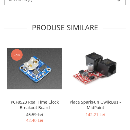
PRODUSE SIMILARE
-7%
PCF8523 Real Time Clock
Placa SparkFun QwiicBus -
Breakout Board
MidPoint
45,59 Lei
142,21 Lei
42,40 Lei