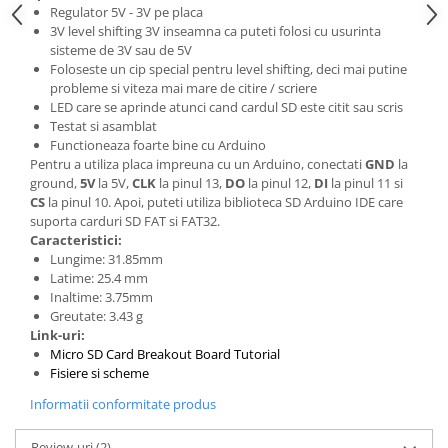
Regulator 5V - 3V pe placa
3V level shifting 3V inseamna ca puteti folosi cu usurinta
sisteme de 3V sau de 5V
Foloseste un cip special pentru level shifting, deci mai putine
probleme si viteza mai mare de citire / scriere
LED care se aprinde atunci cand cardul SD este citit sau scris
Testat si asamblat
Functioneaza foarte bine cu Arduino
Pentru a utiliza placa impreuna cu un Arduino, conectati
GND
la
ground,
5V
la 5V,
CLK
la pinul 13,
DO
la pinul 12,
DI
la pinul 11 si
CS
la pinul 10. Apoi, puteti utiliza biblioteca SD Arduino IDE care
suporta carduri SD FAT si FAT32.
Caracteristici:
Lungime: 31.85mm
Latime: 25.4 mm
Inaltime: 3.75mm
Greutate: 3.43 g
Link-uri:
Micro SD Card Breakout Board Tutorial
Fisiere si scheme
Informatii conformitate produs
Review-uri
(2)