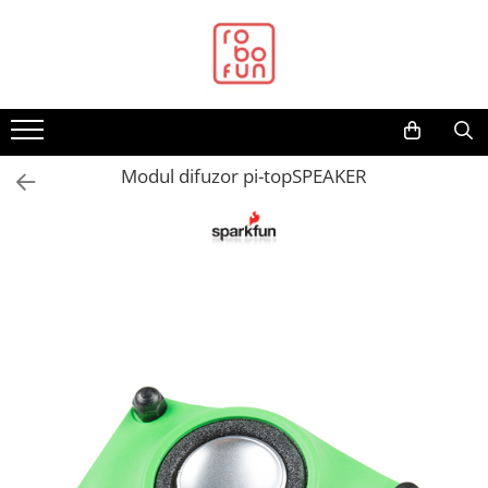
Toate Produsele
Arduino Original
Arduino Compatibil
Raspberry PI
Modul difuzor pi-topSPEAKER
Raspberry PI
Alimentare
Racire
Hat
Accesorii
Audio
Cabluri si Conectori
Camera
Cutii