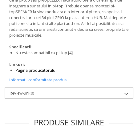
Generale
integrare a sunetului in pi-top. Trebuie doar sa montezi pi-
LED
topSPEAKER la sina modulara din interiorul pi-top, ca apoi sa-l
conectezi prin cei 34 pini GPIO la placa interna HUB. Mai departe
Microcontrollere AVR
poti conecta in lant si alte placi add-on. Astfel ai posibilitatea sa
redai sunete, sa urmaresti continut video si sa creezi propriile tale
PCB - Placute Circuit
proiecte muzicale.
Rezistoare
Specificatii:
Creion 3D 3Doodler
Nu este compatibil cu pi-top [4]
Imprimante 3D
Linkuri:
Imprimante 3D
Pagina producatorului
3Doodler
Informatii conformitate produs
Componente
Review-uri
(0)
Componente
Componente E3D
Filament Premium ABS 1.75 mm
Filament Premium ABS 3 mm
PRODUSE SIMILARE
Filament Premium PLA 1.75 mm