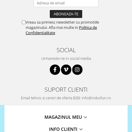
Puzzle mecanic Ugears
Organizator de chei Wunderkey
Vreau sa primesc newsletter cu promotiile
Constructor foto Mozabrick &
magazinului. Afla mai multe in
Politica de
Qbrix
Confidentialitate
Puzzle lemn Cluebox
Jocuri de societate
SOCIAL
Mecanice
Urmareste-ne in social media
3D Printer & CNC
Actuator
Altele
SUPORT CLIENTI
Driver
Email tehnic si cereri de oferta B2B: info@robofun.ro
Altele
DC
MAGAZINUL MEU
Servo
Stepper
INFO CLIENTI