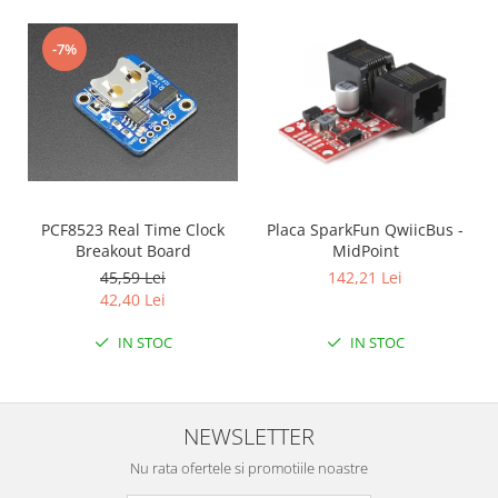
Filamente Speciale
Prusa I3 DIY Kit
-7%
Carti
Pentru Incepatori
Kituri incepatori Arduino
Pentru Incepatori
Micro:bit
PCF8523 Real Time Clock
Placa SparkFun QwiicBus -
Junior Robotics
Breakout Board
MidPoint
Carti
45,59 Lei
142,21 Lei
Junior Robotics
42,40 Lei
Lego Education
IN STOC
IN STOC
STEM Education
Ugears
NEWSLETTER
Kit Fun
Kit Roboti
Nu rata ofertele si promotiile noastre
Cadouri