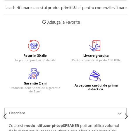
La achizitionarea acestui produs primiti
8
Lei pentru comenzile viitoare
RS-485
RTC
Adauga la Favorite
Telecomenzi
Accesorii
Accesorii
Antene
Retur in 30 zile
Livrare gratuita
Te poti razgandi in 30 de zile
Pentru comenzi de peste 190 RON
Breadboard
Cabluri
Conectori
Garantie 2 ani
Acceptam cardul de prima
Produsele beneficiaza de o garantie
Cutii
didactica.
de 2 ani
Sticker
Componente
Descriere
Butoane, Tastaturi
Condensatoare
Cu acest
modul difuzor pi-topSPEAKER
poti amplifica volumul
de la pi-top sau pi-topCEED. Placa audio ofera o cale simpla de