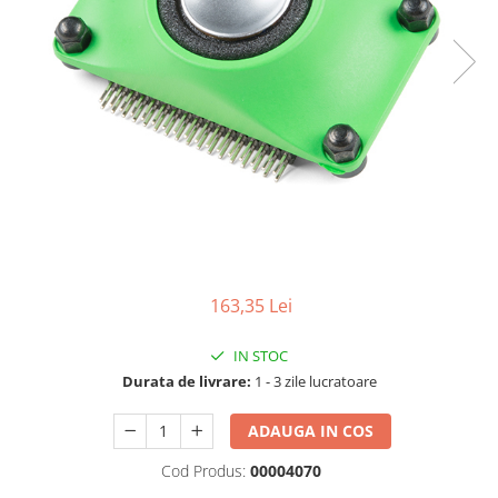
LCD
Module
Adaptoare si convertoare
ADC
Audio
CAN
Convertor nivel logic
Convertor USB la serial
Datalogger
163,35 Lei
LCD
IN STOC
Module
Durata de livrare:
1 - 3 zile lucratoare
Multiplexor
Radio
ADAUGA IN COS
Releu
Cod Produs:
00004070
RS-232