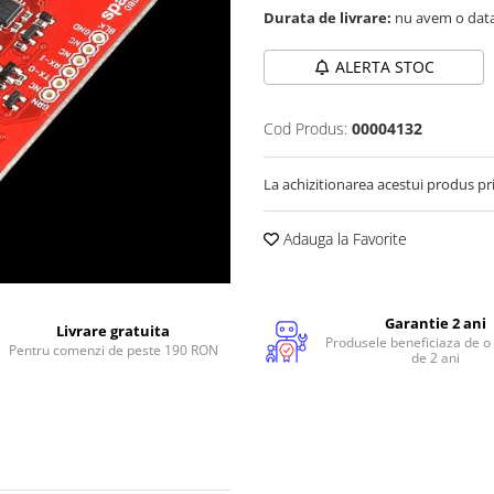
Durata de livrare:
nu avem o data
ALERTA STOC
Cod Produs:
00004132
La achizitionarea acestui produs pr
Adauga la Favorite
Garantie 2 ani
Livrare gratuita
Produsele beneficiaza de o
Pentru comenzi de peste 190 RON
de 2 ani