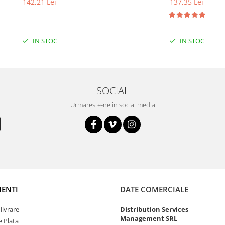
142,21 Lei
137,35 Lei
IN STOC
IN STOC
SOCIAL
Urmareste-ne in social media
IENTI
DATE COMERCIALE
livrare
Distribution Services
Management SRL
 Plata