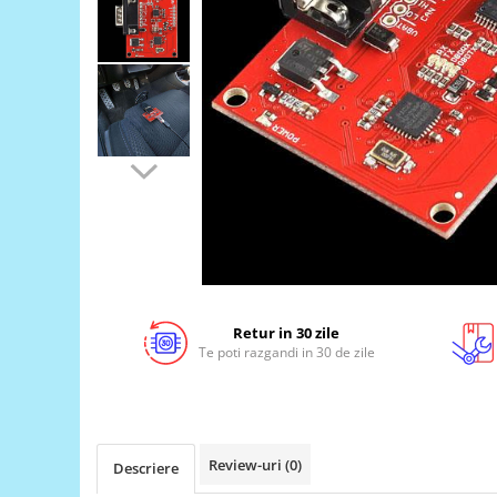
LCD
Module
Adaptoare si convertoare
ADC
Audio
CAN
Convertor nivel logic
Convertor USB la serial
Datalogger
LCD
Retur in 30 zile
Te poti razgandi in 30 de zile
Module
Multiplexor
Radio
Releu
Review-uri
(0)
Descriere
RS-232