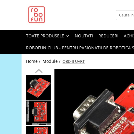
Toate Produsele
Arduino Original
TOATE PRODUSELE
NOUTATI
REDUCERI
ACHI
Arduino Compatibil
Raspberry PI
ROBOFUN CLUB - PENTRU PASIONATII DE ROBOTICA S
Raspberry PI
Home /
Module /
OBD-II UART
Alimentare
Racire
Hat
Accesorii
Audio
Cabluri si Conectori
Camera
Cutii