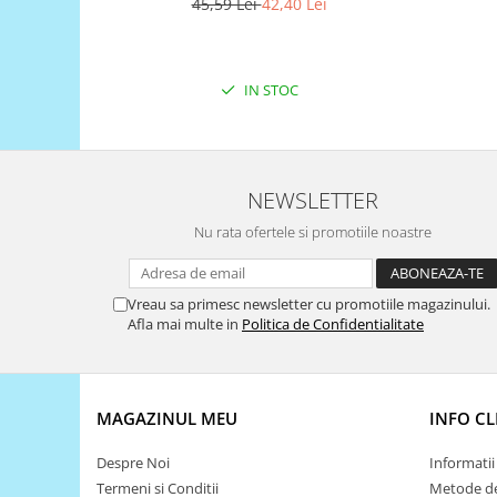
Filamente Speciale
45,59 Lei
42,40 Lei
Prusa I3 DIY Kit
Carti
IN STOC
Pentru Incepatori
Kituri incepatori Arduino
Pentru Incepatori
NEWSLETTER
Micro:bit
Junior Robotics
Nu rata ofertele si promotiile noastre
Carti
Junior Robotics
Vreau sa primesc newsletter cu promotiile magazinului.
Afla mai multe in
Politica de Confidentialitate
Lego Education
STEM Education
Ugears
MAGAZINUL MEU
INFO CL
Kit Fun
Kit Roboti
Despre Noi
Informatii 
Termeni si Conditii
Metode de
Cadouri