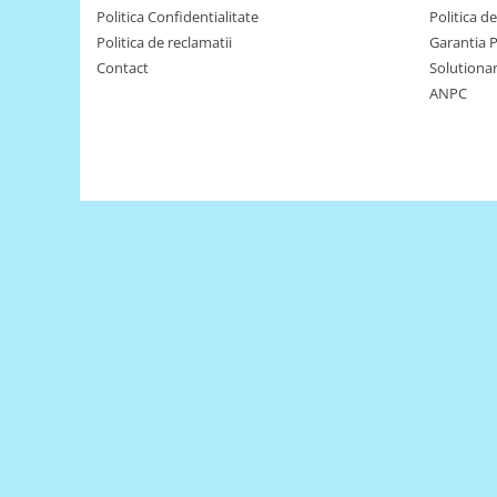
Politica Confidentialitate
Politica d
Puzzle mecanic Ugears
Politica de reclamatii
Garantia 
Organizator de chei Wunderkey
Contact
Solutionare
Constructor foto Mozabrick &
ANPC
Qbrix
Puzzle lemn Cluebox
Jocuri de societate
Mecanice
3D Printer & CNC
Actuator
Altele
Driver
Altele
DC
Servo
Stepper