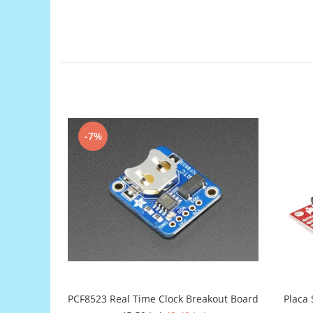
Generale
LED
Microcontrollere AVR
PCB - Placute Circuit
Rezistoare
Creion 3D 3Doodler
Imprimante 3D
-7%
Imprimante 3D
3Doodler
Componente
Componente
Componente E3D
Filament Premium ABS 1.75 mm
Filament Premium ABS 3 mm
Filament Premium PLA 1.75 mm
PCF8523 Real Time Clock Breakout Board
Placa