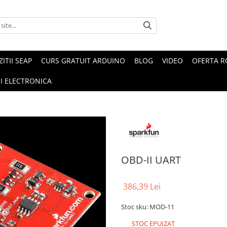
ZITII SEAP
CURS GRATUIT ARDUINO
BLOG
VIDEO
OFERTA 
I ELECTRONICA
OBD-II UART
386,39 Lei
Stoc sku: MOD-11
STOC EPUIZAT