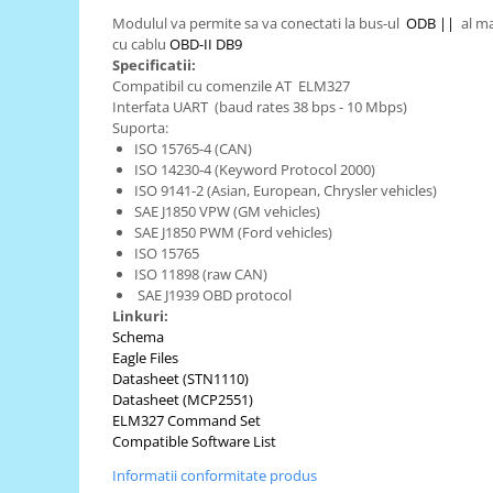
Modulul va permite sa va conectati la bus-ul
ODB ||
al ma
RS-485
cu cablu
OBD-II DB9
RTC
Specificatii:
Compatibil cu comenzile AT ELM327
Telecomenzi
Interfata UART (baud rates 38 bps - 10 Mbps)
Suporta:
Accesorii
ISO 15765-4 (CAN)
Accesorii
ISO 14230-4 (Keyword Protocol 2000)
ISO 9141-2 (Asian, European, Chrysler vehicles)
Antene
SAE J1850 VPW (GM vehicles)
Breadboard
SAE J1850 PWM (Ford vehicles)
ISO 15765
Cabluri
ISO 11898 (raw CAN)
SAE J1939 OBD protocol
Conectori
Linkuri:
Cutii
Schema
Eagle Files
Sticker
Datasheet (STN1110)
Datasheet (MCP2551)
Componente
ELM327 Command Set
Butoane, Tastaturi
Compatible Software List
Condensatoare
Informatii conformitate produs