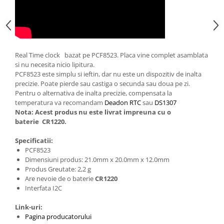
Generale
LED
Microcontrollere AVR
PCB - Placute Circuit
Real Time clock bazat pe PCF8523. Placa vine complet asamblata
Rezistoare
si nu necesita nicio lipitura.
PCF8523 este simplu si ieftin, dar nu este un dispozitiv de inalta
Creion 3D 3Doodler
precizie. Poate pierde sau castiga o secunda sau doua pe zi.
Imprimante 3D
Pentru o alternativa de inalta precizie, compensata la
temperatura va recomandam
Deadon RTC
sau
DS1307
Imprimante 3D
Nota: Acest produs nu este livrat impreuna cu o
3Doodler
baterie CR1220.
Componente
Specificatii:
PCF8523
Componente
Dimensiuni produs: 21.0mm x 20.0mm x 12.0mm
Componente E3D
Produs Greutate: 2,2 g
Filament Premium ABS 1.75 mm
Are nevoie de o baterie
CR1220
Interfata I2C
Filament Premium ABS 3 mm
Link-uri:
Filament Premium PLA 1.75 mm
Pagina producatorului