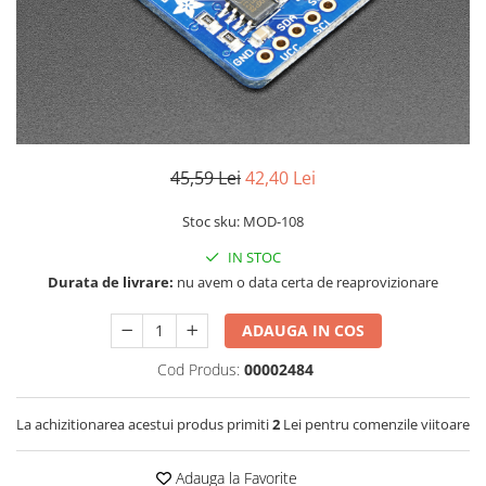
LCD
Module
Adaptoare si convertoare
ADC
Audio
45,59 Lei
42,40 Lei
CAN
Convertor nivel logic
Stoc sku: MOD-108
Convertor USB la serial
IN STOC
Datalogger
Durata de livrare:
nu avem o data certa de reaprovizionare
LCD
ADAUGA IN COS
Module
Cod Produs:
00002484
Multiplexor
Radio
La achizitionarea acestui produs primiti
2
Lei pentru comenzile viitoare
Releu
Adauga la Favorite
RS-232