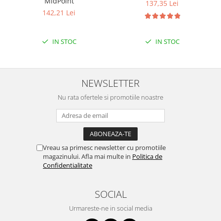
MidPoint
137,35 Lei
Puzzle mecanic Ugears
142,21 Lei
Organizator de chei Wunderkey
Constructor foto Mozabrick &
IN STOC
IN STOC
Qbrix
Puzzle lemn Cluebox
NEWSLETTER
Jocuri de societate
Mecanice
Nu rata ofertele si promotiile noastre
3D Printer & CNC
Actuator
Altele
Vreau sa primesc newsletter cu promotiile
Driver
magazinului. Afla mai multe in
Politica de
Confidentialitate
Altele
DC
SOCIAL
Servo
Urmareste-ne in social media
Stepper