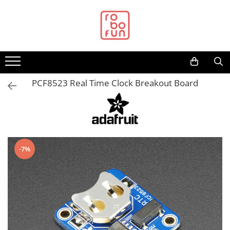
Toate Produsele
Arduino Original
Arduino Compatibil
Raspberry PI
PCF8523 Real Time Clock Breakout Board
Raspberry PI
Alimentare
Racire
Hat
-7%
Accesorii
Audio
Cabluri si Conectori
Camera
Cutii