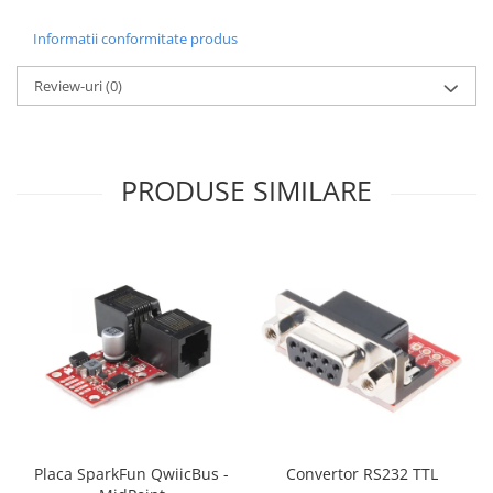
Filamente Speciale
Prusa I3 DIY Kit
Informatii conformitate produs
Carti
Review-uri
(0)
Pentru Incepatori
Kituri incepatori Arduino
Pentru Incepatori
PRODUSE SIMILARE
Micro:bit
Junior Robotics
Carti
Junior Robotics
Lego Education
STEM Education
Ugears
Kit Fun
Kit Roboti
Placa SparkFun QwiicBus -
Convertor RS232 TTL
Cadouri