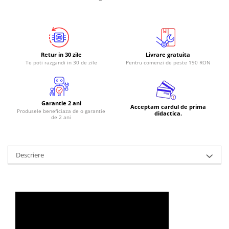
RS-485
RTC
Telecomenzi
Retur in 30 zile
Livrare gratuita
Accesorii
Te poti razgandi in 30 de zile
Pentru comenzi de peste 190 RON
Accesorii
Antene
Garantie 2 ani
Breadboard
Acceptam cardul de prima
Produsele beneficiaza de o garantie
didactica.
de 2 ani
Cabluri
Conectori
Cutii
Descriere
Sticker
Componente
Butoane, Tastaturi
Condensatoare