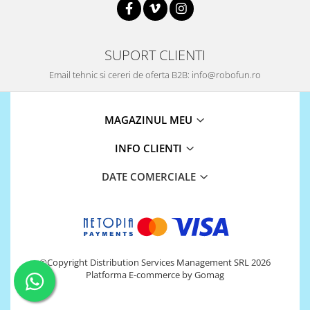
Encoder
Mecanice
Motoare
SUPORT CLIENTI
Micro Metal
Email tehnic si cereri de oferta B2B: info@robofun.ro
Motoare
Motor 25D
Motor 37D
MAGAZINUL MEU
Motoreductor plastic
INFO CLIENTI
Stepper
Sub-Micro
DATE COMERCIALE
Tamiya
Roti si Senile
Rulmenti
Sasiu
©Copyright Distribution Services Management SRL 2026
Servomotoare
Platforma E-commerce by Gomag
Suruburi, Piulite, Conectare