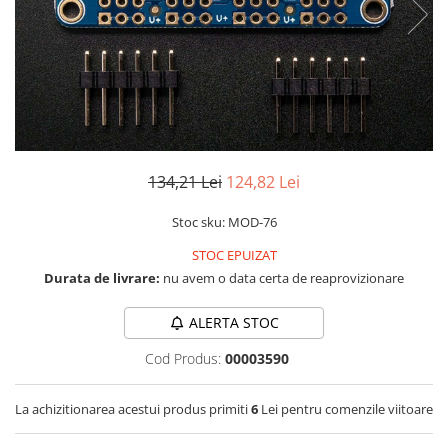
RS-232
Micro:bit
PIR
Motor 25D
Motor 37D
RS-485
Nvidia
Radar
Motoreductor plastic
RTC
Olinuxino
Sonar
Stepper
Telecomenzi
Photon
Sunet
Sub-Micro
PIC
Tensiune
Tamiya
Platforme de dezvoltare
Termocuple
Roti si Senile
134,21 Lei
124,82 Lei
Python
Video
Rulmenti
Stoc sku: MOD-76
Teensy
Vreme
Sasiu
STOC EPUIZAT
Thing
Servomotoare
Durata de livrare:
nu avem o data certa de reaprovizionare
TI
Suruburi, Piulite, Conectare
ALERTA STOC
Cod Produs:
00003590
La achizitionarea acestui produs primiti
6
Lei pentru comenzile viitoare