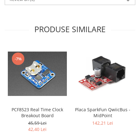
PRODUSE SIMILARE
-7%
PCF8523 Real Time Clock
Placa SparkFun QwiicBus -
Breakout Board
MidPoint
45,59 Lei
142,21 Lei
42,40 Lei