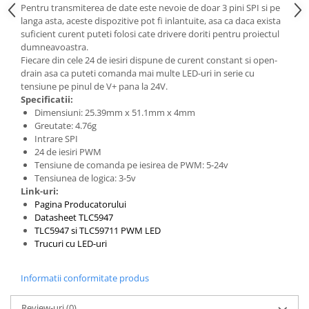
Pentru transmiterea de date este nevoie de doar 3 pini SPI si pe
langa asta, aceste dispozitive pot fi inlantuite, asa ca daca exista
suficient curent puteti folosi cate drivere doriti pentru proiectul
dumneavoastra.
Fiecare din cele 24 de iesiri dispune de curent constant si open-
drain asa ca puteti comanda mai multe LED-uri in serie cu
tensiune pe pinul de V+ pana la 24V.
Specificatii:
Dimensiuni: 25.39mm x 51.1mm x 4mm
Greutate: 4.76g
Intrare SPI
24 de iesiri PWM
Tensiune de comanda pe iesirea de PWM: 5-24v
Tensiunea de logica: 3-5v
Link-uri:
Pagina Producatorului
Datasheet TLC5947
TLC5947 si TLC59711 PWM LED
Trucuri cu LED-uri
Informatii conformitate produs
Review-uri
(0)