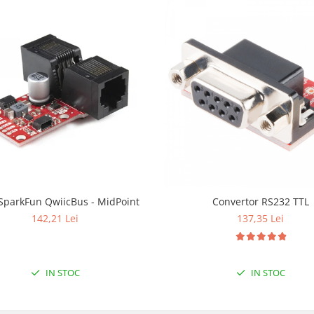
 SparkFun QwiicBus - MidPoint
Convertor RS232 TTL
142,21 Lei
137,35 Lei
IN STOC
IN STOC