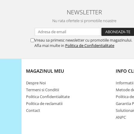
Puzzle mecanic Ugears
NEWSLETTER
Organizator de chei Wunderkey
Nu rata ofertele si promotiile noastre
Constructor foto Mozabrick &
Qbrix
Puzzle lemn Cluebox
Vreau sa primesc newsletter cu promotiile magazinului.
Afla mai multe in
Politica de Confidentialitate
Jocuri de societate
Mecanice
3D Printer & CNC
MAGAZINUL MEU
INFO CL
Actuator
Despre Noi
Informatii 
Altele
Termeni si Conditii
Metode de
Driver
Politica Confidentialitate
Politica d
Altele
Politica de reclamatii
Garantia 
Contact
Solutionare
DC
ANPC
Servo
Stepper