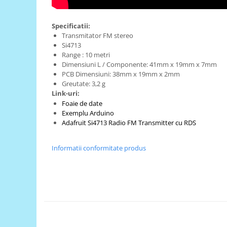
Generale
LED
Specificatii:
Microcontrollere AVR
Transmitator FM stereo
Si4713
PCB - Placute Circuit
Range : 10 metri
Dimensiuni L / Componente: 41mm x 19mm x 7mm
Rezistoare
PCB Dimensiuni: 38mm x 19mm x 2mm
Creion 3D 3Doodler
Greutate: 3,2 g
Link-uri:
Imprimante 3D
Foaie de date
Imprimante 3D
Exemplu Arduino
3Doodler
Adafruit Si4713 Radio FM Transmitter cu RDS
Componente
Informatii conformitate produs
Componente
Componente E3D
Filament Premium ABS 1.75 mm
Filament Premium ABS 3 mm
Filament Premium PLA 1.75 mm