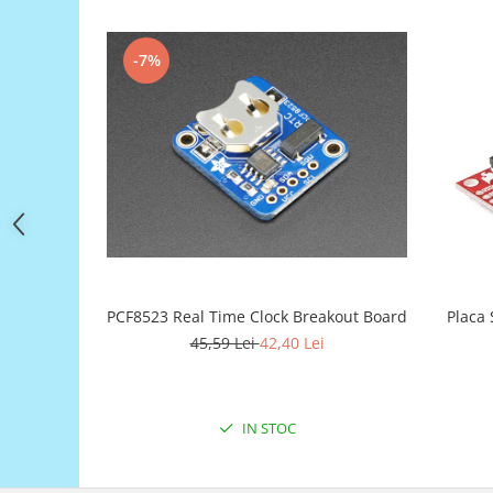
Filamente Speciale
Prusa I3 DIY Kit
-7%
Carti
Pentru Incepatori
Kituri incepatori Arduino
Pentru Incepatori
Micro:bit
Junior Robotics
Carti
Junior Robotics
PCF8523 Real Time Clock Breakout Board
Placa
Lego Education
45,59 Lei
42,40 Lei
STEM Education
Ugears
Kit Fun
IN STOC
Kit Roboti
Cadouri