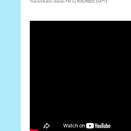
Transmitator stereo FM cu RDS/RBDS SI4713
RS-485
RTC
Telecomenzi
Accesorii
Accesorii
Antene
Breadboard
Cabluri
Conectori
Cutii
Sticker
Componente
Butoane, Tastaturi
Condensatoare