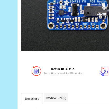
LCD
Module
Adaptoare si convertoare
ADC
Audio
CAN
Convertor nivel logic
Convertor USB la serial
Datalogger
Retur in 30 zile
LCD
Te poti razgandi in 30 de zile
Module
Multiplexor
Radio
Review-uri
(0)
Descriere
Releu
RS-232