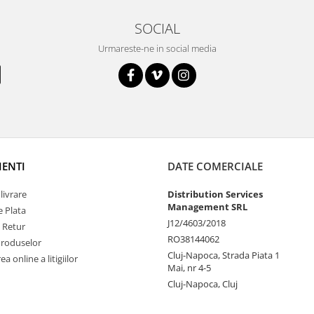
SOCIAL
Urmareste-ne in social media
IENTI
DATE COMERCIALE
livrare
Distribution Services
Management SRL
 Plata
J12/4603/2018
e Retur
RO38144062
Produselor
Cluj-Napoca, Strada Piata 1
a online a litigiilor
Mai, nr 4-5
Cluj-Napoca, Cluj