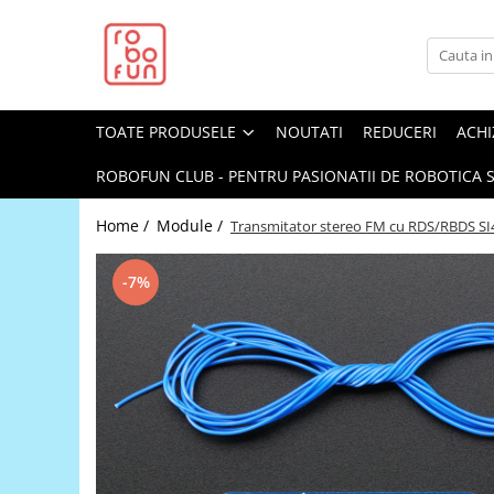
Toate Produsele
Arduino Original
TOATE PRODUSELE
NOUTATI
REDUCERI
ACHI
Arduino Compatibil
Raspberry PI
ROBOFUN CLUB - PENTRU PASIONATII DE ROBOTICA S
Raspberry PI
Home /
Module /
Transmitator stereo FM cu RDS/RBDS SI
Alimentare
Racire
-7%
Hat
Accesorii
Audio
Cabluri si Conectori
Camera
Cutii