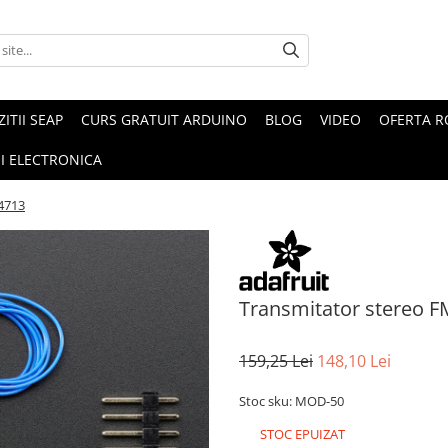
ZITII SEAP
CURS GRATUIT ARDUINO
BLOG
VIDEO
OFERTA 
I ELECTRONICA
4713
Transmitator stereo 
159,25 Lei
148,10 Lei
Stoc sku: MOD-50
STOC EPUIZAT