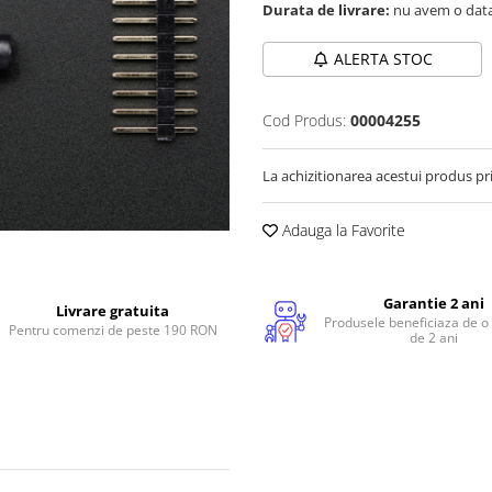
Durata de livrare:
nu avem o data
ALERTA STOC
Cod Produs:
00004255
La achizitionarea acestui produs pr
Adauga la Favorite
Garantie 2 ani
Livrare gratuita
Produsele beneficiaza de o
Pentru comenzi de peste 190 RON
de 2 ani