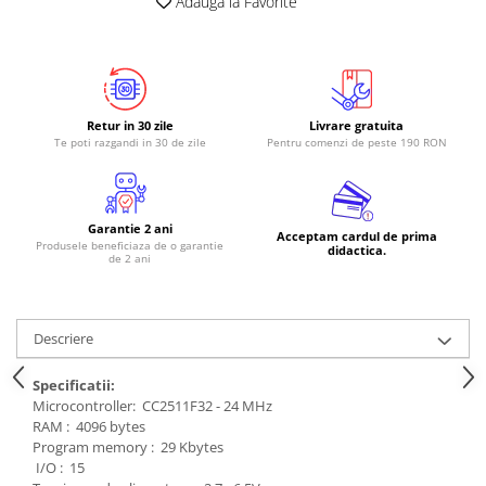
Adauga la Favorite
Retur in 30 zile
Livrare gratuita
Te poti razgandi in 30 de zile
Pentru comenzi de peste 190 RON
Garantie 2 ani
Acceptam cardul de prima
Produsele beneficiaza de o garantie
didactica.
de 2 ani
Descriere
Specificatii:
Microcontroller:
CC2511F32 - 24 MHz
RAM :
4096 bytes
Program memory :
29 Kbytes
I/O :
15