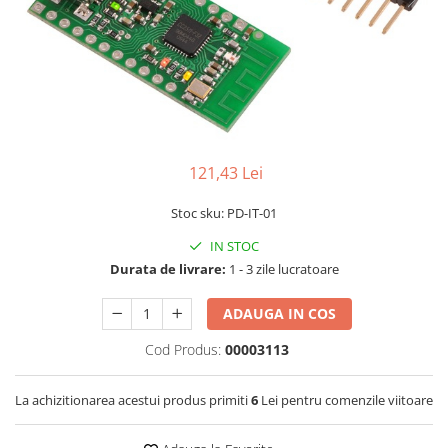
RS-232
Micro:bit
PIR
Motor 25D
Motor 37D
RS-485
Nvidia
Radar
Motoreductor plastic
RTC
Olinuxino
Sonar
Stepper
Telecomenzi
Photon
Sunet
Sub-Micro
PIC
Tensiune
Tamiya
121,43 Lei
Platforme de dezvoltare
Termocuple
Roti si Senile
Python
Video
Rulmenti
Stoc sku: PD-IT-01
Teensy
Vreme
Sasiu
IN STOC
Durata de livrare:
1 - 3 zile lucratoare
Thing
Servomotoare
TI
Suruburi, Piulite, Conectare
ADAUGA IN COS
Cod Produs:
00003113
La achizitionarea acestui produs primiti
6
Lei pentru comenzile viitoare