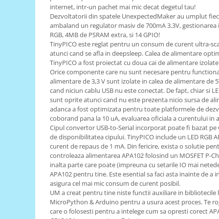
internet, intr-un pachet mai mic decat degetul tau!
RS-485
Dezvoltatorii din spatele UnexpectedMaker au umplut fiecare
ambaland un regulator masiv de 700mA 3.3V, gestionarea i
RTC
RGB, 4MB de PSRAM extra, si 14 GPIO!
Telecomenzi
TinyPICO este reglat pentru un consum de curent ultra-sc
atunci cand se afla in deepsleep. Calea de alimentare optim
Accesorii
TinyPICO a fost proiectat cu doua cai de alimentare izolate:
Accesorii
Orice componente care nu sunt necesare pentru functionare
alimentare de 3,3 V sunt izolate in calea de alimentare de 
Antene
cand niciun cablu USB nu este conectat. De fapt, chiar si LE
sunt oprite atunci cand nu este prezenta nicio sursa de al
Breadboard
adanca a fost optimizata pentru toate platformele de dezvol
Cabluri
coborand pana la 10 uA, evaluarea oficiala a curentului in
Cipul convertor USB-to-Serial incorporat poate fi bazat pe
Conectori
de disponibilitatea cipului. TinyPICO include un LED RGB 
curent de repaus de 1 mA. Din fericire, exista o solutie p
Cutii
controleaza alimentarea APA102 folosind un MOSFET P-Ch
Sticker
inalta parte care poate (impreuna cu setarile IO mai neted
APA102 pentru tine. Este esential sa faci asta inainte de a
Componente
asigura cel mai mic consum de curent posibil.
Butoane, Tastaturi
UM a creat pentru tine niste functii auxiliare in bibliotecile
MicroPython & Arduino pentru a usura acest proces. Te rog 
Condensatoare
care o folosesti pentru a intelege cum sa opresti corect A