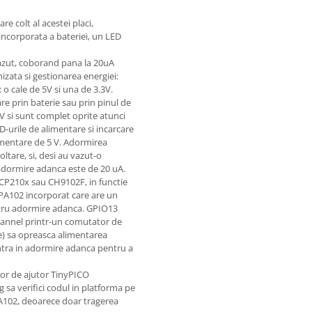
 colt al acestei placi,
ncorporata a bateriei, un LED
azut, coborand pana la 20uA
izata si gestionarea energiei:
 o cale de 5V si una de 3.3V.
 prin baterie sau prin pinul de
5V si sunt complet oprite atunci
D-urile de alimentare si incarcare
imentare de 5 V. Adormirea
tare, si, desi au vazut-o
 adormire adanca este de 20 uA.
 CP210x sau CH9102F, in functie
APA102 incorporat care are un
entru adormire adanca. GPIO13
annel printr-un comutator de
e) sa opreasca alimentarea
 intra in adormire adanca pentru a
 lor de ajutor TinyPICO
sa verifici codul in platforma pe
PA102, deoarece doar tragerea