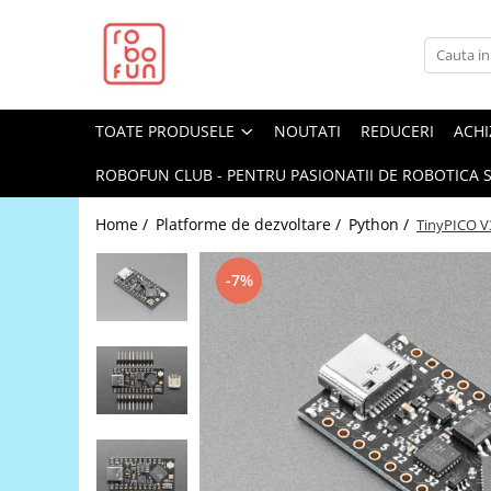
Toate Produsele
Arduino Original
TOATE PRODUSELE
NOUTATI
REDUCERI
ACHI
Arduino Compatibil
Raspberry PI
ROBOFUN CLUB - PENTRU PASIONATII DE ROBOTICA S
Raspberry PI
Home /
Platforme de dezvoltare /
Python /
TinyPICO V
Alimentare
Racire
-7%
Hat
Accesorii
Audio
Cabluri si Conectori
Camera
Cutii