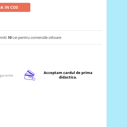
A IN COS
imiti
10
Lei pentru comenzile viitoare
Acceptam cardul de prima
 garantie
didactica.