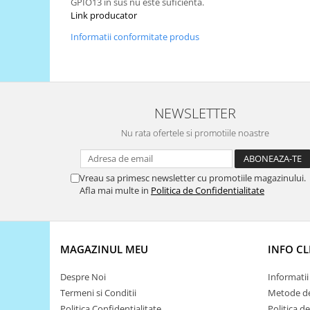
GPIO13 in sus nu este suficienta.
Generale
Link producator
LED
Informatii conformitate produs
Microcontrollere AVR
PCB - Placute Circuit
Rezistoare
NEWSLETTER
Creion 3D 3Doodler
Imprimante 3D
Nu rata ofertele si promotiile noastre
Imprimante 3D
3Doodler
Vreau sa primesc newsletter cu promotiile magazinului.
Componente
Afla mai multe in
Politica de Confidentialitate
Componente
Componente E3D
Filament Premium ABS 1.75 mm
MAGAZINUL MEU
INFO CL
Filament Premium ABS 3 mm
Despre Noi
Informatii 
Filament Premium PLA 1.75 mm
Termeni si Conditii
Metode de
Politica Confidentialitate
Politica d