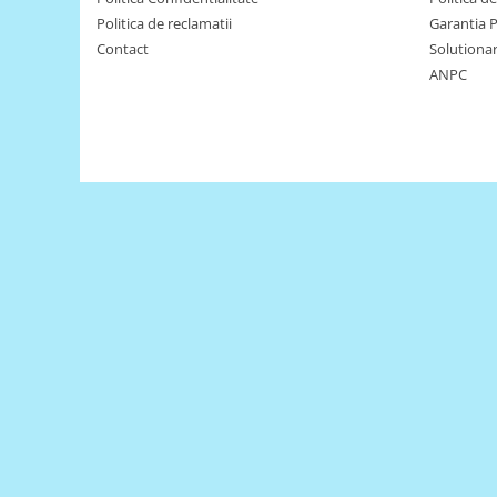
Filamente Speciale
Politica de reclamatii
Garantia 
Prusa I3 DIY Kit
Contact
Solutionare
Carti
ANPC
Pentru Incepatori
Kituri incepatori Arduino
Pentru Incepatori
Micro:bit
Junior Robotics
Carti
Junior Robotics
Lego Education
STEM Education
Ugears
Kit Fun
Kit Roboti
Cadouri