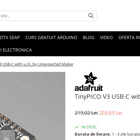
ZITII SEAP
CURS GRATUIT ARDUINO
BLOG
VIDEO
OFERTA 
I ELECTRONICA
3 USB-C with u.FL by Unexpected Maker
TinyPICO V3 USB-C wi
219,02 Lei
203,69 Lei
IN STOC
Durata de livrare:
1 - 3 zile lucrat