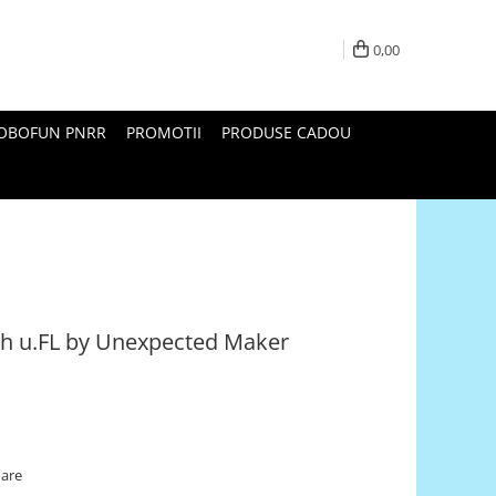
0,00
ROBOFUN PNRR
PROMOTII
PRODUSE CADOU
th u.FL by Unexpected Maker
oare