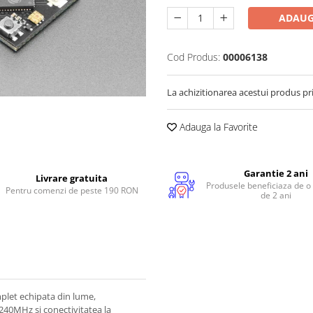
ADAUG
Cod Produs:
00006138
La achizitionarea acestui produs pr
Adauga la Favorite
Garantie 2 ani
Livrare gratuita
Produsele beneficiaza de o
Pentru comenzi de peste 190 RON
de 2 ani
plet echipata din lume,
240MHz si conectivitatea la