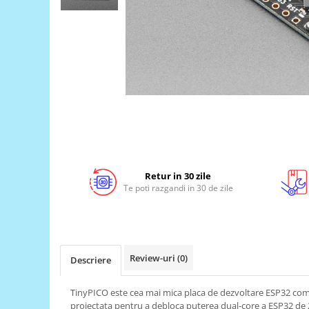
LCD
Module
Adaptoare si convertoare
ADC
Audio
CAN
Convertor nivel logic
Convertor USB la serial
Retur in 30 zile
Datalogger
Te poti razgandi in 30 de zile
LCD
Module
Multiplexor
Review-uri
(0)
Descriere
Radio
Releu
TinyPICO este cea mai mica placa de dezvoltare ESP32 com
proiectata pentru a debloca puterea dual-core a ESP32 de 
RS-232