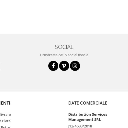
SOCIAL
Urmareste-ne in social media
IENTI
DATE COMERCIALE
livrare
Distribution Services
Management SRL
 Plata
J12/4603/2018
e Retur