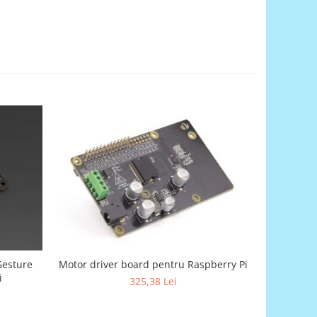
Gesture
Motor driver board pentru Raspberry Pi
A-Star 
i
325,38 Lei