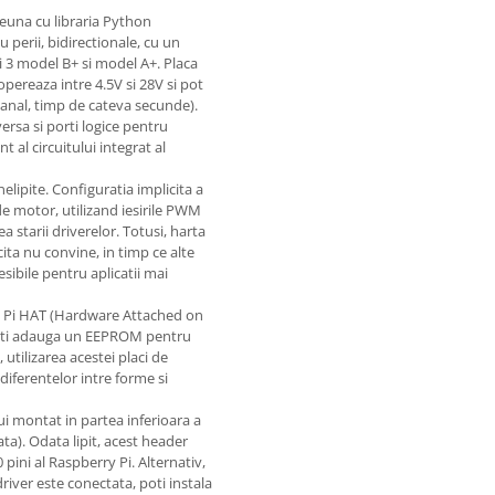
euna cu libraria Python
perii, bidirectionale, cu un
i 3 model B+ si model A+. Placa
ereaza intre 4.5V si 28V si pot
canal, timp de cateva secunde).
nversa si porti logice pentru
 al circuitului integrat al
elipite. Configuratia implicita a
de motor, utilizand iesirile PWM
a starii driverelor. Totusi, harta
cita nu convine, in timp ce alte
esibile pentru aplicatii mai
ry Pi HAT (Hardware Attached on
(Poti adauga un EEPROM pentru
 utilizarea acestei placi de
iferentelor intre forme si
bui montat in partea inferioara a
a). Odata lipit, acest header
pini al Raspberry Pi. Alternativ,
driver este conectata, poti instala