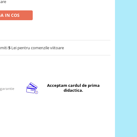
oare
A IN COS
imiti
5
Lei pentru comenzile viitoare
Acceptam cardul de prima
 garantie
didactica.