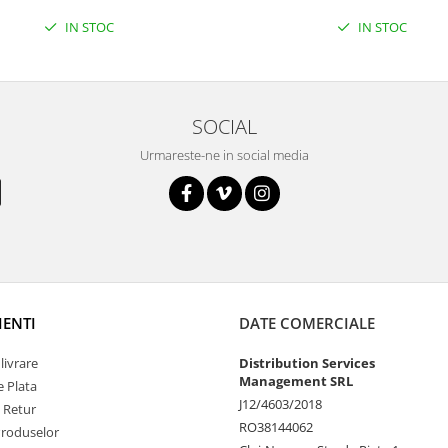
IN STOC
IN STOC
SOCIAL
Urmareste-ne in social media
IENTI
DATE COMERCIALE
livrare
Distribution Services
Management SRL
 Plata
J12/4603/2018
e Retur
RO38144062
Produselor