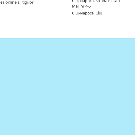
Cluj-Napoca, Strada Piata 1
a online a litigiilor
Mai, nr 4-5
Cluj-Napoca, Cluj