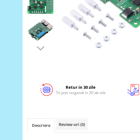
LCD
Module
Adaptoare si convertoare
ADC
Audio
CAN
Convertor nivel logic
Convertor USB la serial
Datalogger
Retur in 30 zile
LCD
Te poti razgandi in 30 de zile
Module
Multiplexor
Radio
Review-uri
(0)
Descriere
Releu
RS-232