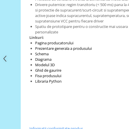
Filamente Speciale
Drivere puternice: regim tranzitoriu (< 500 ms) pana la
Prusa I3 DIY Kit
si protectie de supracurent/scurt-circuit si supratemper
active-joase indica supracurentul, supratemperatura, s
Carti
supratensiune VCC pentru fiecare driver
Pentru Incepatori
Spatiu de prototipare pentru o constructie mai usoara s
personalizate
Kituri incepatori Arduino
Linkuri:
Pentru Incepatori
Pagina producatorului
Prezentare generala a produsului
Micro:bit
Schema
Diagrama
Junior Robotics
Modelul 3D
Carti
Ghid de gaurire
Fisa produsului
Junior Robotics
Libraria Python
Lego Education
STEM Education
Ugears
Kit Fun
Kit Roboti
Cadouri
Informatii conformitate produs