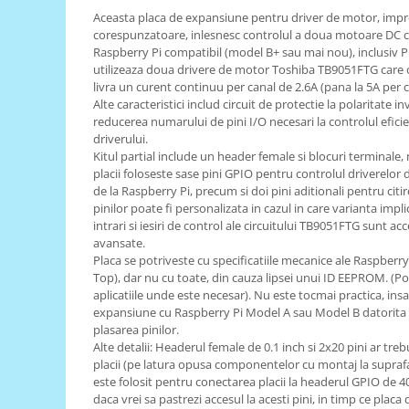
Aceasta placa de expansiune pentru driver de motor, impr
RS-485
corespunzatoare, inlesnesc controlul a doua motoare DC cu 
Raspberry Pi compatibil (model B+ sau mai nou), inclusiv P
RTC
utilizeaza doua drivere de motor Toshiba TB9051FTG care op
Telecomenzi
livra un curent continuu per canal de 2.6A (pana la 5A per 
Alte caracteristici includ circuit de protectie la polaritate i
Accesorii
reducerea numarului de pini I/O necesari la controlul eficient
Accesorii
driverului.
Kitul partial include un header female si blocuri terminale, n
Antene
placii foloseste sase pini GPIO pentru controlul driverelor 
de la Raspberry Pi, precum si doi pini aditionali pentru citire
Breadboard
pinilor poate fi personalizata in cazul in care varianta impli
Cabluri
intrari si iesiri de control ale circuitului TB9051FTG sunt acc
avansate.
Conectori
Placa se potriveste cu specificatiile mecanice ale Raspber
Cutii
Top), dar nu cu toate, din cauza lipsei unui ID EEPROM. 
aplicatiile unde este necesar). Nu este tocmai practica, insa,
Sticker
expansiune cu Raspberry Pi Model A sau Model B datorita d
plasarea pinilor.
Componente
Alte detalii: Headerul female de 0.1 inch si 2x20 pini ar tre
Butoane, Tastaturi
placii (pe latura opusa componentelor cu montaj la suprafat
este folosit pentru conectarea placii la headerul GPIO de 40 
Condensatoare
daca vrei sa pastrezi accesul la acesti pini, in timp ce placa 