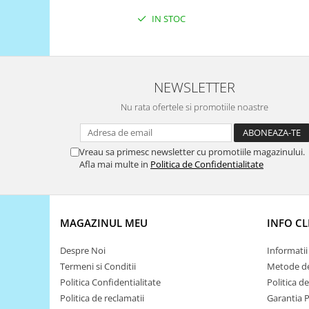
Encoder
IN STOC
Mecanice
Motoare
Micro Metal
Motoare
NEWSLETTER
Motor 25D
Nu rata ofertele si promotiile noastre
Motor 37D
Motoreductor plastic
Vreau sa primesc newsletter cu promotiile magazinului.
Stepper
Afla mai multe in
Politica de Confidentialitate
Sub-Micro
Tamiya
Roti si Senile
MAGAZINUL MEU
INFO CL
Rulmenti
Despre Noi
Informatii 
Sasiu
Termeni si Conditii
Metode de
Servomotoare
Politica Confidentialitate
Politica d
Suruburi, Piulite, Conectare
Politica de reclamatii
Garantia 