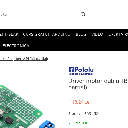
ZITII SEAP
CURS GRATUIT ARDUINO
BLOG
VIDEO
OFERTA 
I ELECTRONICA
u Raspberry Pi (kit partial)
Driver motor dublu TB
partial)
118,24 Lei
Stoc sku: RAS-152
IN STOC