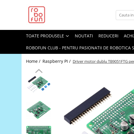
Toate Produsele
Arduino Original
TOATE PRODUSELE
NOUTATI
REDUCERI
ACHI
Arduino Compatibil
Raspberry PI
ROBOFUN CLUB - PENTRU PASIONATII DE ROBOTICA S
Raspberry PI
Home /
Raspberry PI /
Driver motor dublu TB9051FTG pentr
Alimentare
Racire
Hat
Accesorii
Audio
Cabluri si Conectori
Camera
Cutii