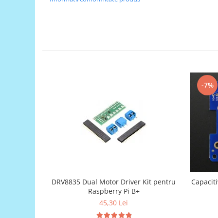
Puzzle mecanic Ugears
Organizator de chei Wunderkey
Constructor foto Mozabrick &
Qbrix
Puzzle lemn Cluebox
Jocuri de societate
-7%
Mecanice
3D Printer & CNC
Actuator
Altele
Driver
Altele
DC
DRV8835 Dual Motor Driver Kit pentru
Capacit
Raspberry Pi B+
Servo
45,30 Lei
Stepper