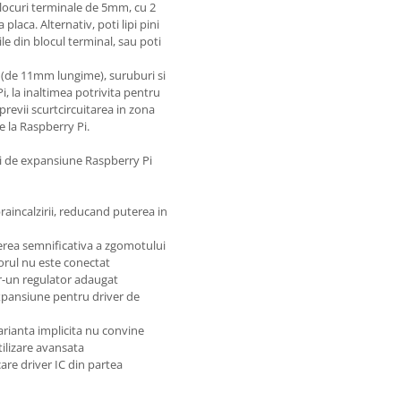
 blocuri terminale de 5mm, cu 2
placa. Alternativ, poti lipi pini
ile din blocul terminal, sau poti
5 (de 11mm lungime), suruburi si
 Pi, la inaltimea potrivita pentru
previi scurtcircuitarea in zona
e la Raspberry Pi.
i de expansiune Raspberry Pi
incalzirii, reducand puterea in
erea semnificativa a zgomotului
torul nu este conectat
r-un regulator adaugat
expansiune pentru driver de
arianta implicita nu convine
tilizare avansata
are driver IC din partea