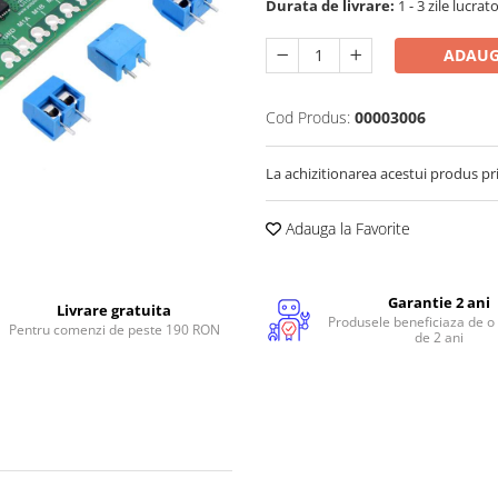
Durata de livrare:
1 - 3 zile lucrat
ADAUG
Cod Produs:
00003006
La achizitionarea acestui produs pr
Adauga la Favorite
Garantie 2 ani
Livrare gratuita
Produsele beneficiaza de o
Pentru comenzi de peste 190 RON
de 2 ani