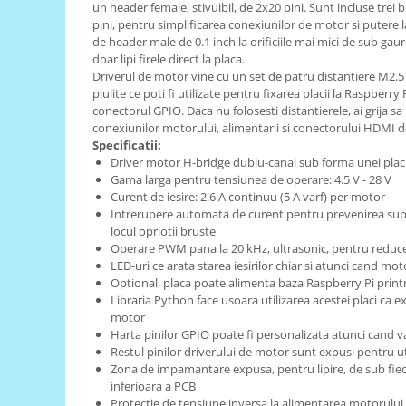
Generale
un header female, stivuibil, de 2x20 pini. Sunt incluse trei
pini, pentru simplificarea conexiunilor de motor si putere la 
LED
de header male de 0.1 inch la orificiile mai mici de sub gaur
doar lipi firele direct la placa.
Microcontrollere AVR
Driverul de motor vine cu un set de patru distantiere M2.
PCB - Placute Circuit
piulite ce poti fi utilizate pentru fixarea placii la Raspberry
conectorul GPIO. Daca nu folosesti distantierele, ai grija sa 
Rezistoare
conexiunilor motorului, alimentarii si conectorului HDMI d
Creion 3D 3Doodler
Specificatii:
Driver motor H-bridge dublu-canal sub forma unei plac
Imprimante 3D
Gama larga pentru tensiunea de operare: 4.5 V - 28 V
Imprimante 3D
Curent de iesire: 2.6 A continuu (5 A varf) per motor
Intrerupere automata de curent pentru prevenirea supra
3Doodler
locul opriotii bruste
Componente
Operare PWM pana la 20 kHz, ultrasonic, pentru reduc
LED-uri ce arata starea iesirilor chiar si atunci cand mo
Componente
Optional, placa poate alimenta baza Raspberry Pi print
Componente E3D
Libraria Python face usoara utilizarea acestei placi ca 
motor
Filament Premium ABS 1.75 mm
Harta pinilor GPIO poate fi personalizata atunci cand v
Filament Premium ABS 3 mm
Restul pinilor driverului de motor sunt expusi pentru u
Zona de impamantare expusa, pentru lipire, de sub fiec
Filament Premium PLA 1.75 mm
inferioara a PCB
Protectie de tensiune inversa la alimentarea motorului