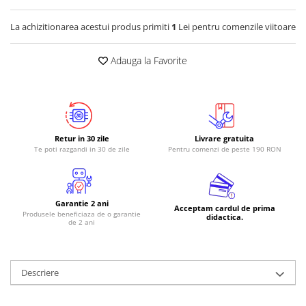
La achizitionarea acestui produs primiti
1
Lei pentru comenzile viitoare
Adauga la Favorite
Retur in 30 zile
Livrare gratuita
Te poti razgandi in 30 de zile
Pentru comenzi de peste 190 RON
Garantie 2 ani
Acceptam cardul de prima
Produsele beneficiaza de o garantie
didactica.
de 2 ani
Descriere