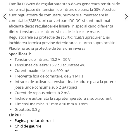
Familia D36V6x de regulatoare step-down genereaza tensiuni de
iesire mai joase din tensiuni de intrare de pana la 50V. Acestea
sunt regulatoare de comutare, numite si alimentatoare in
comutatie (SMPS), ori convertoare DC-DC, si sunt mult mai
eficiente decat regulatoarele liniare, in special cand diferenta
dintre tensiunea de intrare si cea de iesire este mare.
Regulatoarele au protectie de scurt-circuit/supracurent, iar
inchiderea termica previne deteriorarea in urma supraincalzirii.
Placile nu au si protectie de tensiune inversa.
Specificatii:
Tensiune de intrare: 15.2 V - 50 V
Tensiunea de iesire: 15 V cu acuratete 4%
Curent maxim de iesire: 600 mA
Frecventa fixa de comutare, de 2.1 MHz
Intrarea de activare a tensiunii inalte aduce placa la putere
joasa unde consuma sub 2 μA (tipic)
Curent de repaus mic: sub 2 mA
Inchidere automata la supratemperatura si supracurent
Dimensiune mica: 13 mm × 10 mm × 3 mm
Greutate: 0.5 g
Linkuri:
Pagina producatorului
Ghid de gaurire