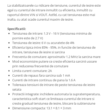
La stabilizatoarele cu ridicare de tensiune, curentul de iesire este
egal cu curentul de intrare inmultit cu eficienta, inmultit cu
raportul dintre VIN si VOUT. Astfel, cu cat tensiunea este mai
inalta, cu atat scade curentul maxim de iesire.
Specificatii:
Tensiunea de intrare: 1.3 V - 16 V (tensiunea minima de
pornire este de 2.7 V)
Tensiunea de iesire: 6 V cu acuratete de 4%
Eficienta tipica intre 85% - 95%, in functie de tensiunea de
intrare, tensiunea de iesire si sarcina
Frecventa de comutare: aproximativ 1.2 MHz la sarcina mare
Mod economisire putere ce creste eficienta sarcinii usoare
prin reducerea frecventei de comutare
Limita curent comutare: 2A
Curenti de repaus fara sarcina sub 1 mA
Curenti de intrare continuu de pana la 1.6 A
Tolereaza tensiuni de intrare de peste tensiunea de iesire
setata
Protectii integrate: inchidere automata la supratemperatura,
caracteristica soft-start ce limiteaza curentul de intrare si
creste gradual tensiunea de iesire, blocare la subtensiune
Dimensiune compacta: 13.1 × 8.1 × 3 mm