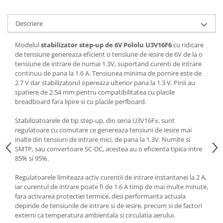
Descriere
Modelul
stabilizator step-up de 6V Pololu U3V16F6
cu ridicare
de tensiune genereaza eficient o tensiune de iesire de 6V de la o
tensiune de intrare de numai 1.3V, suportand curenti de intrare
continuu de pana la 1.6 A. Tensiunea minima de pornire este de
2.7 V dar stabilizatorul opereaza ulterior pana la 1.3 V. Pinii au
spatiere de 2.54 mm pentru compatibilitatea cu placile
breadboard fara lipire si cu placile perfboard.
Stabilizatoarele de tip step-up, din seria U3V16Fx, sunt
regulatoare cu comutare ce genereaza tensiuni de iesire mai
inalte din tensiuni de intrare mici, de pana la 1.3V. Numite si
SMTP, sau convertoare SC-DC, acestea au o eficienta tipica intre
85% si 95%.
Regulatoarele limiteaza activ curentii de intrare instantanei la 2 A,
iar curentul de intrare poate fi de 1.6 A timp de mai multe minute,
fara activarea protectiei termice, desi performanta actuala
depinde de tensiunile de intrare si de iesire, precum si de factori
externi ca temperatura ambientala si circulatia aerului.