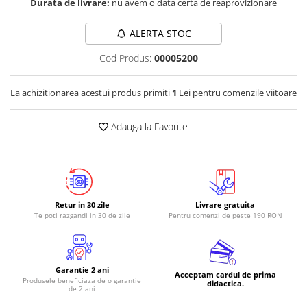
Durata de livrare:
nu avem o data certa de reaprovizionare
ALERTA STOC
Cod Produs:
00005200
La achizitionarea acestui produs primiti
1
Lei pentru comenzile viitoare
Adauga la Favorite
Retur in 30 zile
Livrare gratuita
Te poti razgandi in 30 de zile
Pentru comenzi de peste 190 RON
Garantie 2 ani
Acceptam cardul de prima
Produsele beneficiaza de o garantie
didactica.
de 2 ani