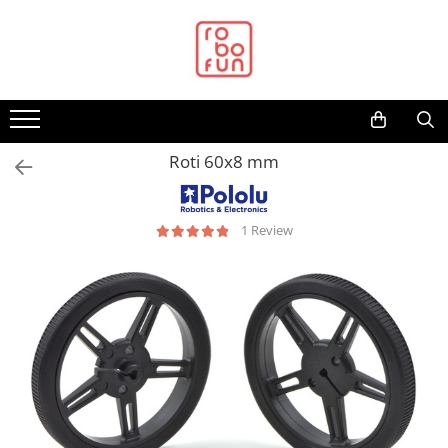
Toate Produsele
Arduino Original
Arduino Compatibil
Raspberry PI
Roti 60x8 mm
Raspberry PI
Alimentare
1 Review
Racire
Hat
Accesorii
Audio
Cabluri si Conectori
Camera
Cutii