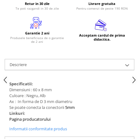
Retur in 30 zile
Livrare gratuita
RS-485
Te poti razgandi in 30 de zile
Pentru comenzi de peste 190 RON
RTC
Telecomenzi
Garantie 2 ani
Acceptam cardul de prima
Accesorii
Produsele beneficiaza de o garantie
didactica.
de 2 ani
Accesorii
Antene
Descriere
Breadboard
Cabluri
Specificatii:
Conectori
Dimensiuni : 60 x 8 mm
Cutii
Culoare : Negru, Alb
Ax : In forma de D 3 mm diametru
Sticker
Se poate conecta la conectorii
5mm
Componente
Linkuri:
Pagina producatorului
Butoane, Tastaturi
Informatii conformitate produs
Condensatoare