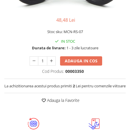
LCD
Module
48,48 Lei
Adaptoare si convertoare
ADC
Stoc sku: MCN-RS-07
Audio
IN STOC
Durata de livrare:
1 - 3 zile lucratoare
CAN
Convertor nivel logic
ADAUGA IN COS
Convertor USB la serial
Cod Produs:
00003350
Datalogger
LCD
La achizitionarea acestui produs primiti
2
Lei pentru comenzile viitoare
Module
Adauga la Favorite
Multiplexor
Radio
Releu
RS-232