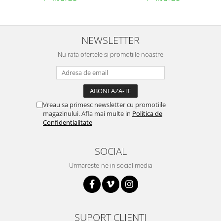
Filamente Speciale
Prusa I3 DIY Kit
Carti
NEWSLETTER
Pentru Incepatori
Nu rata ofertele si promotiile noastre
Kituri incepatori Arduino
Pentru Incepatori
Micro:bit
Junior Robotics
Vreau sa primesc newsletter cu promotiile
magazinului. Afla mai multe in
Politica de
Carti
Confidentialitate
Junior Robotics
Lego Education
SOCIAL
STEM Education
Urmareste-ne in social media
Ugears
Kit Fun
Kit Roboti
SUPORT CLIENTI
Cadouri