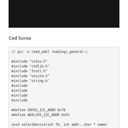
Cod Sursa
// gcc -o read_adxl readings_general.c

#include "stdio.h"

#include "stdlib.h"

#include "fcntl.h"

#include "unistd.h"

#include "string.h"

#include 
#include 
#include 
#include 
#define SRF02_I2C_ADDR 0x70

#define ADXL345_I2C_ADDR 0x53

void selectDevice(int fd, int addr, char * name)
