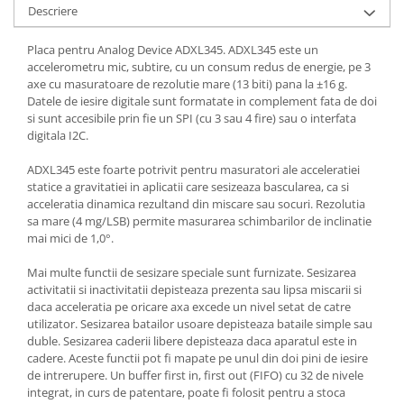
Descriere
Placa pentru Analog Device ADXL345. ADXL345 este un
accelerometru mic, subtire, cu un consum redus de energie, pe 3
axe cu masuratoare de rezolutie mare (13 biti) pana la ±16 g.
Datele de iesire digitale sunt formatate in complement fata de doi
si sunt accesibile prin fie un SPI (cu 3 sau 4 fire) sau o interfata
digitala I2C.
ADXL345 este foarte potrivit pentru masuratori ale acceleratiei
statice a gravitatiei in aplicatii care sesizeaza bascularea, ca si
acceleratia dinamica rezultand din miscare sau socuri. Rezolutia
sa mare (4 mg/LSB) permite masurarea schimbarilor de inclinatie
mai mici de 1,0°.
Mai multe functii de sesizare speciale sunt furnizate. Sesizarea
activitatii si inactivitatii depisteaza prezenta sau lipsa miscarii si
daca acceleratia pe oricare axa excede un nivel setat de catre
utilizator. Sesizarea batailor usoare depisteaza bataile simple sau
duble. Sesizarea caderii libere depisteaza daca aparatul este in
cadere. Aceste functii pot fi mapate pe unul din doi pini de iesire
de intrerupere. Un buffer first in, first out (FIFO) cu 32 de nivele
integrat, in curs de patentare, poate fi folosit pentru a stoca