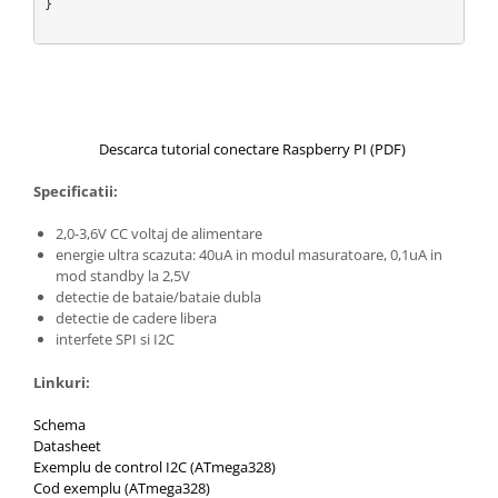
}

Descarca tutorial conectare Raspberry PI (PDF)
Specificatii:
2,0-3,6V CC voltaj de alimentare
energie ultra scazuta: 40uA in modul masuratoare, 0,1uA in
mod standby la 2,5V
detectie de bataie/bataie dubla
detectie de cadere libera
interfete SPI si I2C
Linkuri:
Schema
Datasheet
Exemplu de control I2C (ATmega328)
Cod exemplu (ATmega328)