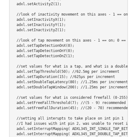
  adxl.setActivityZ(1);

  //look of inactivity movement on this axes - 1 == on; 0 =
  adxl.setInactivityX(1);

  adxl.setInactivityY(1);

  adxl.setInactivityZ(1);

  //look of tap movement on this axes - 1 == on; 0 == off

  adxl.setTapDetectionOnX(0);

  adxl.setTapDetectionOnY(0);

  adxl.setTapDetectionOnZ(1);

  //set values for what is a tap, and what is a double tap 
  adxl.setTapThreshold(50); //62.5mg per increment

  adxl.setTapDuration(15); //625μs per increment

  adxl.setDoubleTapLatency(80); //1.25ms per increment

  adxl.setDoubleTapWindow(200); //1.25ms per increment

  //set values for what is considered freefall (0-255)

  adxl.setFreeFallThreshold(7); //(5 - 9) recommended - 62.
  adxl.setFreeFallDuration(45); //(20 - 70) recommended - 5
  //setting all interupts to take place on int pin 1

  //I had issues with int pin 2, was unable to reset it

  adxl.setInterruptMapping( ADXL345_INT_SINGLE_TAP_BIT,   A
  adxl.setInterruptMapping( ADXL345_INT_DOUBLE_TAP_BIT,   A