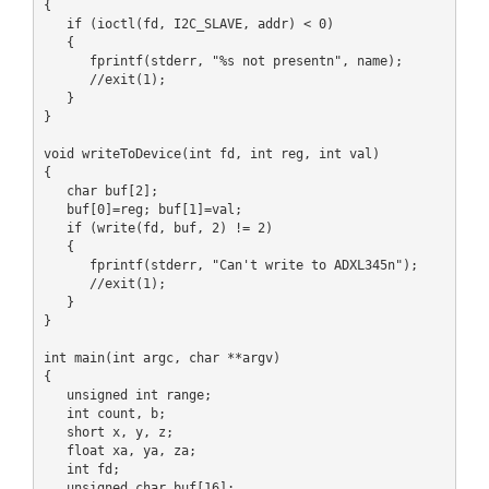
{

   if (ioctl(fd, I2C_SLAVE, addr) < 0)

   {

      fprintf(stderr, "%s not presentn", name);

      //exit(1);

   }

}

void writeToDevice(int fd, int reg, int val)

{

   char buf[2];

   buf[0]=reg; buf[1]=val;

   if (write(fd, buf, 2) != 2)

   {

      fprintf(stderr, "Can't write to ADXL345n");

      //exit(1);

   }

}

int main(int argc, char **argv)

{

   unsigned int range;

   int count, b;

   short x, y, z;

   float xa, ya, za;

   int fd;

   unsigned char buf[16];
