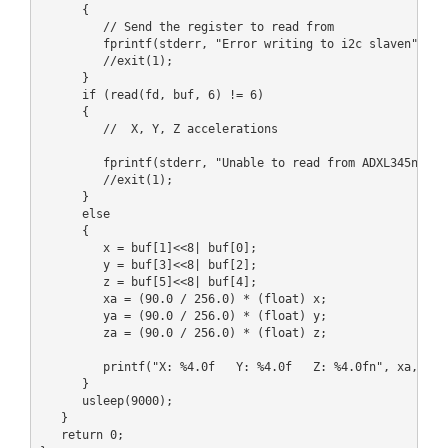
      {

         // Send the register to read from

         fprintf(stderr, "Error writing to i2c slaven");

         //exit(1);

      }

      if (read(fd, buf, 6) != 6)

      {

         //  X, Y, Z accelerations

         fprintf(stderr, "Unable to read from ADXL345n");

         //exit(1);

      }

      else

      {

         x = buf[1]<<8| buf[0];

         y = buf[3]<<8| buf[2];

         z = buf[5]<<8| buf[4];

         xa = (90.0 / 256.0) * (float) x;

         ya = (90.0 / 256.0) * (float) y;

         za = (90.0 / 256.0) * (float) z;

         printf("X: %4.0f   Y: %4.0f   Z: %4.0fn", xa, ya, 
      }

      usleep(9000);

   }

   return 0;
