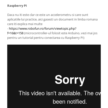
Raspberry PI
Daca nu iti este clar ce este un accelerometru si care sunt
aplicatiile lui practice, aici gasesti un document in limba romana
care iti explica mai multe
-
https://www.robofun.ro/forum/viewtopic.php?
f=16&t=158
(microcontroller-ul folosit este Arduino, vezi mai jos
pentru un tutorial pentru conectarea cu Raspberry PI)