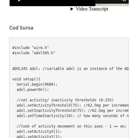
Cod Sursa
#include "wire.h"

#include "adxl345.h"

ADXL345 adxl; //variable adxl is an instance of the ADXL345
void setup(){

  Serial.begin(9600);

  adxl.powerOn();

  //set activity/ inactivity thresholds (0-255)

  adxl.setActivityThreshold(75); //62.5mg per increment

  adxl.setInactivityThreshold(75); //62.5mg per increment

  adxl.setTimeInactivity(10); // how many seconds of no act
  //look of activity movement on this axes - 1 == on; 0 == 
  adxl.setActivityX(1);

  adxl.setActivityY(1);
