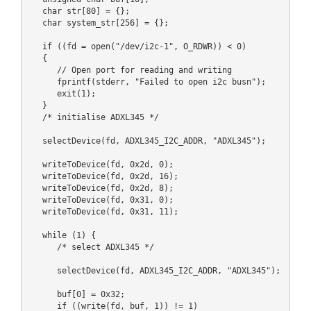
   char str[80] = {};

   char system_str[256] = {};

   if ((fd = open("/dev/i2c-1", O_RDWR)) < 0)

   {

      // Open port for reading and writing

      fprintf(stderr, "Failed to open i2c busn");

      exit(1);

   }

   /* initialise ADXL345 */

   selectDevice(fd, ADXL345_I2C_ADDR, "ADXL345");

   writeToDevice(fd, 0x2d, 0);

   writeToDevice(fd, 0x2d, 16);

   writeToDevice(fd, 0x2d, 8);

   writeToDevice(fd, 0x31, 0);

   writeToDevice(fd, 0x31, 11);

   while (1) {

      /* select ADXL345 */

      selectDevice(fd, ADXL345_I2C_ADDR, "ADXL345");

      buf[0] = 0x32;

      if ((write(fd, buf, 1)) != 1)
