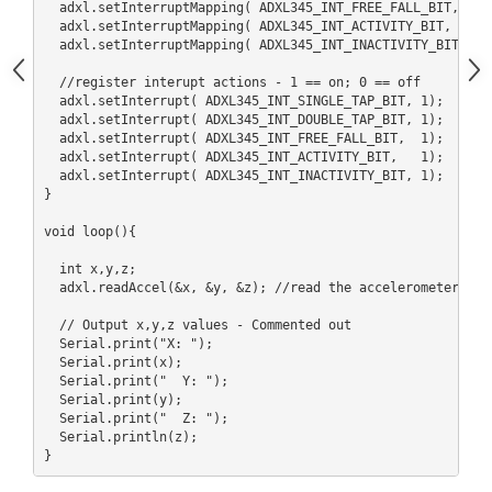
  adxl.setInterruptMapping( ADXL345_INT_FREE_FALL_BIT,    A
  adxl.setInterruptMapping( ADXL345_INT_ACTIVITY_BIT,     A
  adxl.setInterruptMapping( ADXL345_INT_INACTIVITY_BIT,   A
  //register interupt actions - 1 == on; 0 == off  

  adxl.setInterrupt( ADXL345_INT_SINGLE_TAP_BIT, 1);

  adxl.setInterrupt( ADXL345_INT_DOUBLE_TAP_BIT, 1);

  adxl.setInterrupt( ADXL345_INT_FREE_FALL_BIT,  1);

  adxl.setInterrupt( ADXL345_INT_ACTIVITY_BIT,   1);

  adxl.setInterrupt( ADXL345_INT_INACTIVITY_BIT, 1);

}

void loop(){

  int x,y,z;  

  adxl.readAccel(&x, &y, &z); //read the accelerometer val
  // Output x,y,z values - Commented out

  Serial.print("X: ");

  Serial.print(x);

  Serial.print("  Y: ");

  Serial.print(y);

  Serial.print("  Z: ");

  Serial.println(z);
