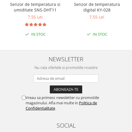
Senzor de temperatura si
Senzor de temperatura
Puzzle mecanic Ugears
umiditate SNS-DHT11
digital KY-028
Organizator de chei Wunderkey
7,55 Lei
7,55 Lei
Constructor foto Mozabrick &
Qbrix
IN STOC
IN STOC
Puzzle lemn Cluebox
Jocuri de societate
Mecanice
NEWSLETTER
3D Printer & CNC
Nu rata ofertele si promotiile noastre
Actuator
Altele
Driver
Vreau sa primesc newsletter cu promotiile
Altele
magazinului. Afla mai multe in
Politica de
Confidentialitate
DC
Servo
SOCIAL
Stepper