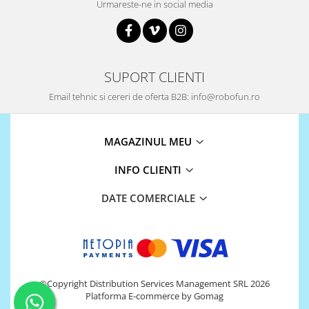
Encoder
Urmareste-ne in social media
Mecanice
Motoare
Micro Metal
SUPORT CLIENTI
Motoare
Email tehnic si cereri de oferta B2B: info@robofun.ro
Motor 25D
Motor 37D
Motoreductor plastic
MAGAZINUL MEU
Stepper
INFO CLIENTI
Sub-Micro
Tamiya
DATE COMERCIALE
Roti si Senile
Rulmenti
Sasiu
Servomotoare
©Copyright Distribution Services Management SRL 2026
Suruburi, Piulite, Conectare
Platforma E-commerce by Gomag