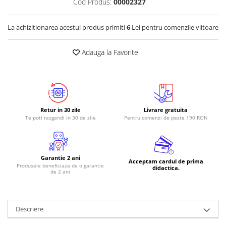
Cod Produs:
00002327
RS-485
La achizitionarea acestui produs primiti
6
Lei pentru comenzile viitoare
RTC
Telecomenzi
Adauga la Favorite
Accesorii
Accesorii
Antene
Breadboard
Retur in 30 zile
Livrare gratuita
Te poti razgandi in 30 de zile
Pentru comenzi de peste 190 RON
Cabluri
Conectori
Cutii
Garantie 2 ani
Acceptam cardul de prima
Produsele beneficiaza de o garantie
Sticker
didactica.
de 2 ani
Componente
Butoane, Tastaturi
Descriere
Condensatoare