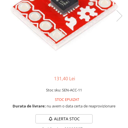
LCD
Module
Adaptoare si convertoare
ADC
Audio
CAN
Convertor nivel logic
Convertor USB la serial
Datalogger
131,40 Lei
LCD
Stoc sku: SEN-ACC-11
Module
STOC EPUIZAT
Multiplexor
Durata de livrare:
nu avem o data certa de reaprovizionare
Radio
Releu
ALERTA STOC
RS-232