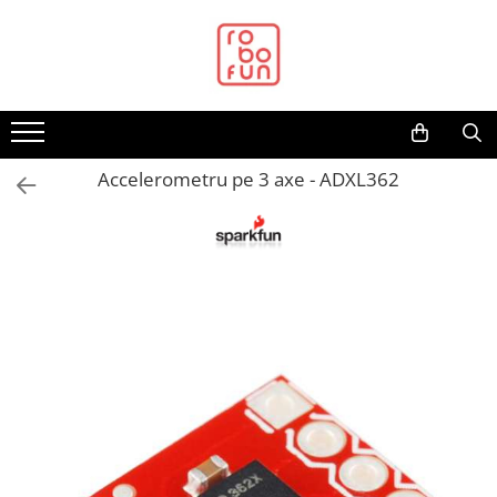
Toate Produsele
Arduino Original
Arduino Compatibil
Raspberry PI
Accelerometru pe 3 axe - ADXL362
Raspberry PI
Alimentare
Racire
Hat
Accesorii
Audio
Cabluri si Conectori
Camera
Cutii