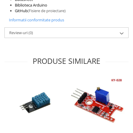
Filamente Speciale
Biblioteca Arduino
Prusa I3 DIY Kit
GitHub
(Fisiere de proiectare)
Carti
Informatii conformitate produs
Pentru Incepatori
Review-uri
(0)
Kituri incepatori Arduino
Pentru Incepatori
Micro:bit
PRODUSE SIMILARE
Junior Robotics
Carti
Junior Robotics
Lego Education
STEM Education
Ugears
Kit Fun
Kit Roboti
Cadouri