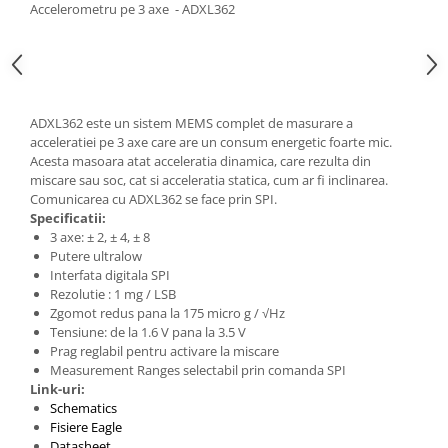
Generale
Accelerometru pe 3 axe - ADXL362
LED
Microcontrollere AVR
PCB - Placute Circuit
ADXL362 este un sistem MEMS complet de masurare a
Rezistoare
acceleratiei pe 3 axe care are un consum energetic foarte mic.
Creion 3D 3Doodler
Acesta masoara atat acceleratia dinamica, care rezulta din
miscare sau soc, cat si acceleratia statica, cum ar fi inclinarea.
Imprimante 3D
Comunicarea cu ADXL362 se face prin SPI.
Imprimante 3D
Specificatii:
3 axe: ± 2, ± 4, ± 8
3Doodler
Putere ultralow
Componente
Interfata digitala SPI
Rezolutie : 1 mg / LSB
Componente
Zgomot redus pana la 175 micro g / √Hz
Componente E3D
Tensiune: de la 1.6 V pana la 3.5 V
Prag reglabil pentru activare la miscare
Filament Premium ABS 1.75 mm
Measurement Ranges selectabil prin comanda SPI
Filament Premium ABS 3 mm
Link-uri:
Schematics
Filament Premium PLA 1.75 mm
Fisiere Eagle
Datasheet