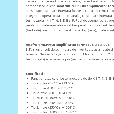
Termocuplurile sunt foarte sensibile, necesitand un amplifi
compensare la rece.
Adafruit MCP9600 amplificator ter
RS-485
acest aspect si poate interfata foarte usor cu orice microco
RTC
integrat acopera toata partea analogica si poate interfata 
termocuplu - K, J, T, N, S, E, B si R. Poti, de asemenea, sa p
Telecomenzi
pentru supratemperatura/subtemperatura si sa citesti te
(fierbinte) precum si temperatura la chip (rece), toate acest
Accesorii
Accesorii
Adafruit MCP9600 amplificator termocuplu cu I2C
cont
Antene
3.3V si un circuit de schimbare de nivel, toate asamblate si
Breadboard
bine cu 3.3V sau 5V logici si vine cu un bloc terminal cu 2 p
termocuplu) si terminatie pin (pentru conectarea la orice
Cabluri
Conectori
Specificatii:
Cutii
Functioneaza cu orice termocuplu de tip K, J, T, N, S, E, 
Tip K: intre -200°C si +1372°C
Sticker
Tip J: intre -150°C si +1200°C
Componente
Tip T: intre -200°C si +400°C
Tip N: intre -150°C si +1300°C
Butoane, Tastaturi
Tip E: intre -200°C si +1000°C
Condensatoare
Tip S: intre +250°C si +1664°C
Tip B: intre +1000°C si +1800°C