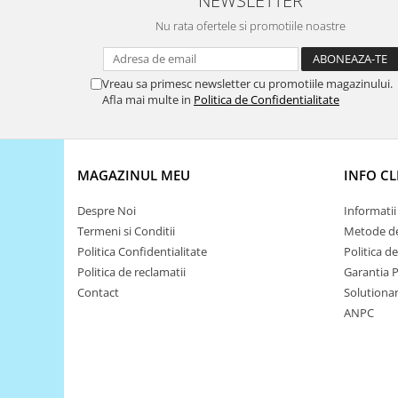
NEWSLETTER
Puzzle mecanic Ugears
Nu rata ofertele si promotiile noastre
Organizator de chei Wunderkey
Constructor foto Mozabrick &
Vreau sa primesc newsletter cu promotiile magazinului.
Qbrix
Afla mai multe in
Politica de Confidentialitate
Puzzle lemn Cluebox
Jocuri de societate
Mecanice
MAGAZINUL MEU
INFO CL
3D Printer & CNC
Despre Noi
Informatii 
Actuator
Termeni si Conditii
Metode de
Altele
Politica Confidentialitate
Politica d
Politica de reclamatii
Garantia 
Driver
Contact
Solutionare
Altele
ANPC
DC
Servo
Stepper