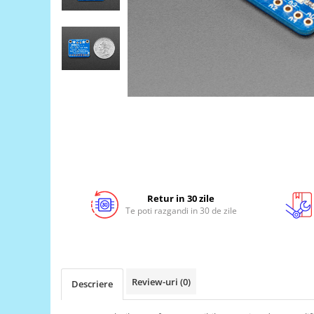
LCD
Module
Adaptoare si convertoare
ADC
Audio
CAN
Convertor nivel logic
Convertor USB la serial
Datalogger
Retur in 30 zile
LCD
Te poti razgandi in 30 de zile
Module
Multiplexor
Radio
Review-uri
(0)
Descriere
Releu
RS-232