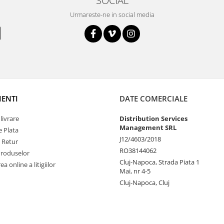
SOCIAL
Urmareste-ne in social media
IENTI
DATE COMERCIALE
livrare
Distribution Services
Management SRL
 Plata
J12/4603/2018
e Retur
RO38144062
Produselor
Cluj-Napoca, Strada Piata 1
a online a litigiilor
Mai, nr 4-5
Cluj-Napoca, Cluj