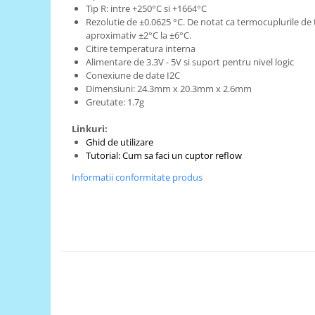
Generale
Tip R: intre +250°C si +1664°C
Rezolutie de ±0.0625 °C. De notat ca termocuplurile de 
LED
aproximativ ±2°C la ±6°C.
Microcontrollere AVR
Citire temperatura interna
Alimentare de 3.3V - 5V si suport pentru nivel logic
PCB - Placute Circuit
Conexiune de date I2C
Dimensiuni: 24.3mm x 20.3mm x 2.6mm
Rezistoare
Greutate: 1.7g
Creion 3D 3Doodler
Linkuri:
Imprimante 3D
Ghid de utilizare
Imprimante 3D
Tutorial: Cum sa faci un cuptor reflow
3Doodler
Informatii conformitate produs
Componente
Componente
Componente E3D
Filament Premium ABS 1.75 mm
Filament Premium ABS 3 mm
Filament Premium PLA 1.75 mm