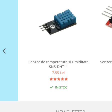
Filamente Speciale
Prusa I3 DIY Kit
Carti
Pentru Incepatori
Kituri incepatori Arduino
Pentru Incepatori
Micro:bit
Junior Robotics
Carti
Senzor de temperatura si umiditate
Junior Robotics
SNS-DHT11
7,55 Lei
Lego Education
STEM Education
IN STOC
Ugears
Kit Fun
Kit Roboti
Cadouri