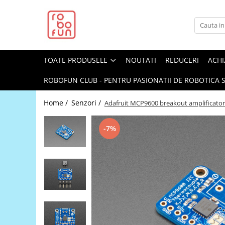
Toate Produsele
Arduino Original
TOATE PRODUSELE
NOUTATI
REDUCERI
ACHI
Arduino Compatibil
Raspberry PI
ROBOFUN CLUB - PENTRU PASIONATII DE ROBOTICA S
Raspberry PI
Home /
Senzori /
Adafruit MCP9600 breakout amplificator
Alimentare
Racire
-7%
Hat
Accesorii
Audio
Cabluri si Conectori
Camera
Cutii