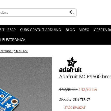
ZITII SEAP
CURS GRATUIT ARDUINO
BLOG
VIDEO
OFERTA 
I ELECTRONICA
 termocuplu cu I2C
Adafruit MCP9600 brea
142,90 Lei
132,90 Lei
Stoc sku: SEN-TER-07
STOC EPUIZAT