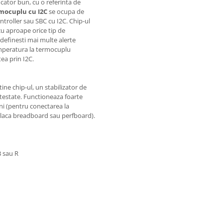
cator bun, cu o referinta de
mocuplu cu I2C
se ocupa de
ntroller sau SBC cu I2C. Chip-ul
cu aproape orice tip de
redefinesti mai multe alerte
mperatura la termocuplu
ea prin I2C.
ine chip-ul, un stabilizator de
 testate. Functioneaza foarte
ini (pentru conectarea la
 placa breadboard sau perfboard).
B sau R