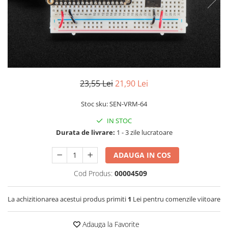
RS-232
Micro:bit
PIR
Motor 25D
Motor 37D
RS-485
Nvidia
Radar
Motoreductor plastic
RTC
Olinuxino
Sonar
Stepper
Telecomenzi
Photon
Sunet
Sub-Micro
PIC
Tensiune
Tamiya
23,55 Lei
21,90 Lei
Platforme de dezvoltare
Termocuple
Roti si Senile
Stoc sku: SEN-VRM-64
Python
Video
Rulmenti
IN STOC
Teensy
Vreme
Sasiu
Durata de livrare:
1 - 3 zile lucratoare
Thing
Servomotoare
TI
Suruburi, Piulite, Conectare
ADAUGA IN COS
Cod Produs:
00004509
La achizitionarea acestui produs primiti
1
Lei pentru comenzile viitoare
Adauga la Favorite