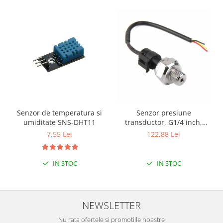
Senzor de temperatura si
Senzor presiune
umiditate SNS-DHT11
transductor, G1/4 inch,
1MPa
7,55 Lei
122,88 Lei
IN STOC
IN STOC
NEWSLETTER
Nu rata ofertele si promotiile noastre