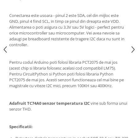
Conectarea este usoara - pinul 2 este SDA, cel din mijloc este
GND, pinul 4 fiind SCL, in timp ce pinul din dreapta este VDD.
Alimentarea o poti asigura cu 3.3V sau 5V logici - perfect pentru
orice microcontroller sau microcomputer. Vei avea nevoie sa
adaugi pe breadboard rezistente de tragere I2C daca nu sunt in
controller.
Pentru codul Arduino poti folosi libraria PCT2075 de mai jos
(acest chip si libraria folosesc acelasi cod compatibil LM75).
Pentru CircuitPython si Python poti folosi libraria Python
PCT2075 de mai jos. Acesti senzori functioneaza cel mai bine pe
magistrale cu viteze I2C mici, precum 100KH sau 400KHz.
Adafruit TC74A0 senzor temperatura I2C
vine sub forma unui
senzor THD.
Specificatii: