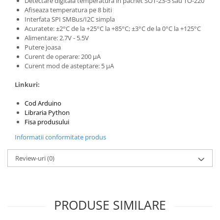
Detectare digitala temperatura in pachet SOT-23-5 sau TO-220
Afiseaza temperatura pe 8 biti
Interfata SPI SMBus/I2C simpla
Acuratete: ±2°C de la +25°C la +85°C; ±3°C de la 0°C la +125°C
Alimentare: 2.7V - 5.5V
Putere joasa
Curent de operare: 200 µA
Curent mod de asteptare: 5 µA
Linkuri:
Cod Arduino
Libraria Python
Fisa produsului
Informatii conformitate produs
Review-uri
(0)
PRODUSE SIMILARE