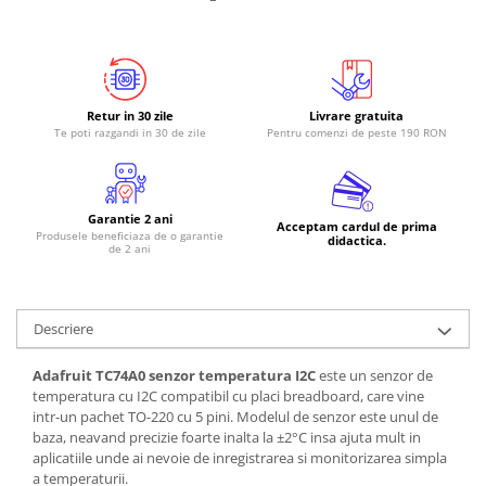
Retur in 30 zile
Livrare gratuita
Te poti razgandi in 30 de zile
Pentru comenzi de peste 190 RON
Garantie 2 ani
Acceptam cardul de prima
Produsele beneficiaza de o garantie
didactica.
de 2 ani
Descriere
Adafruit TC74A0 senzor temperatura I2C
este un senzor de
temperatura cu I2C compatibil cu placi breadboard, care vine
intr-un pachet TO-220 cu 5 pini. Modelul de senzor este unul de
baza, neavand precizie foarte inalta la ±2°C insa ajuta mult in
aplicatiile unde ai nevoie de inregistrarea si monitorizarea simpla
a temperaturii.