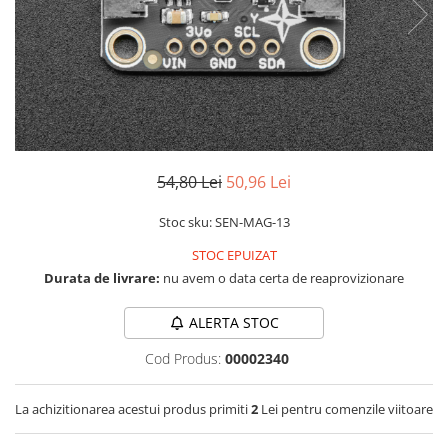
LCD
Module
Adaptoare si convertoare
ADC
Audio
CAN
54,80 Lei
50,96 Lei
Convertor nivel logic
Stoc sku: SEN-MAG-13
Convertor USB la serial
STOC EPUIZAT
Datalogger
Durata de livrare:
nu avem o data certa de reaprovizionare
LCD
Module
ALERTA STOC
Multiplexor
Cod Produs:
00002340
Radio
La achizitionarea acestui produs primiti
2
Lei pentru comenzile viitoare
Releu
RS-232