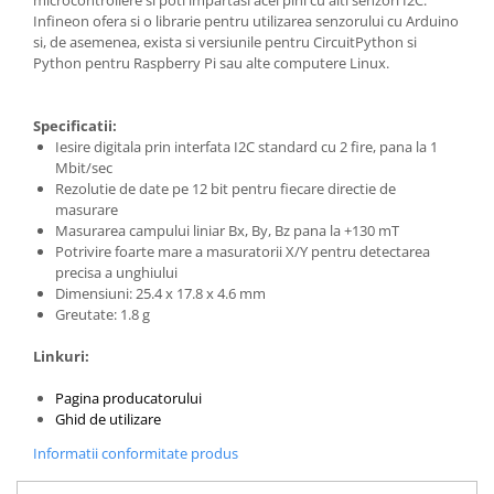
Filamente Speciale
Infineon ofera si o librarie pentru utilizarea senzorului cu Arduino
Prusa I3 DIY Kit
si, de asemenea, exista si versiunile pentru CircuitPython si
Python pentru Raspberry Pi sau alte computere Linux.
Carti
Pentru Incepatori
Specificatii:
Kituri incepatori Arduino
Iesire digitala prin interfata I2C standard cu 2 fire, pana la 1
Pentru Incepatori
Mbit/sec
Rezolutie de date pe 12 bit pentru fiecare directie de
Micro:bit
masurare
Junior Robotics
Masurarea campului liniar Bx, By, Bz pana la +130 mT
Potrivire foarte mare a masuratorii X/Y pentru detectarea
Carti
precisa a unghiului
Junior Robotics
Dimensiuni: 25.4 x 17.8 x 4.6 mm
Greutate: 1.8 g
Lego Education
Linkuri:
STEM Education
Ugears
Pagina producatorului
Ghid de utilizare
Kit Fun
Informatii conformitate produs
Kit Roboti
Cadouri