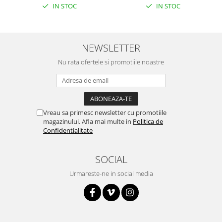
Encoder
IN STOC
IN STOC
Mecanice
Motoare
NEWSLETTER
Micro Metal
Motoare
Nu rata ofertele si promotiile noastre
Motor 25D
Motor 37D
Motoreductor plastic
Stepper
Vreau sa primesc newsletter cu promotiile
magazinului. Afla mai multe in
Politica de
Sub-Micro
Confidentialitate
Tamiya
Roti si Senile
SOCIAL
Rulmenti
Urmareste-ne in social media
Sasiu
Servomotoare
Suruburi, Piulite, Conectare