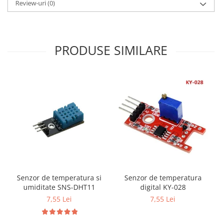
Review-uri
(0)
Puzzle mecanic Ugears
Organizator de chei Wunderkey
Constructor foto Mozabrick &
PRODUSE SIMILARE
Qbrix
Puzzle lemn Cluebox
Jocuri de societate
Mecanice
3D Printer & CNC
Actuator
Altele
Driver
Altele
Senzor de temperatura si
Senzor de temperatura
DC
umiditate SNS-DHT11
digital KY-028
Servo
7,55 Lei
7,55 Lei
Stepper