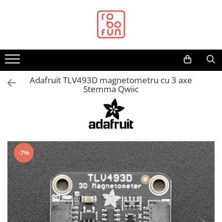
Toate Produsele
Arduino Original
Arduino Compatibil
Raspberry PI
Adafruit TLV493D magnetometru cu 3 axe
Stemma Qwiic
Raspberry PI
Alimentare
Racire
Hat
-7%
Accesorii
Audio
Cabluri si Conectori
Camera
Cutii