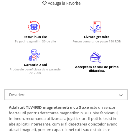
Adauga la Favorite
RS-485
RTC
Telecomenzi
Accesorii
Retur in 30 zile
Livrare gratuita
Te poti razgandi in 30 de zile
Pentru comenzi de peste 190 RON
Accesorii
Antene
Breadboard
Garantie 2 ani
Acceptam cardul de prima
Produsele beneficiaza de o garantie
Cabluri
didactica.
de 2 ani
Conectori
Cutii
Descriere
Sticker
Adafruit TLV493D magnetometru cu 3 axe
este un senzor
Componente
foarte util pentru detectarea magnetilor in 3D. Chiar fabricanul,
Butoane, Tastaturi
Infineon, recomanda utilizarea la joystick-uri. Il poti folosi si in
alte aplicatii interesante, cum ar fi detectarea obiectelor avand
Condensatoare
atasati magneti, precum capacul unei cutii sau o statuie ce