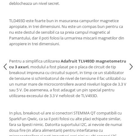
Generale
deblocheaza un nivel secret.
LED
Microcontrollere AVR
TLD493D este foarte bun in masurarea campurilor magnetice
apropiate, in trei dimensiuni. Nu este un compas bun pentru ca
PCB - Placute Circuit
nu este destul de sensibil ca sa preia campul magnetic al
Pamantului, dar il poti folosi la urmarirea miscarii magnetilor din
Rezistoare
apropiere in trei dimensiuni.
Creion 3D 3Doodler
Imprimante 3D
Pentru a simplifica utilizarea
Adafruit TLV493D magnetometru
Imprimante 3D
cu 3 axuri
, modulul a fost plasat pe o placa de circuit de tip
breakout impreuna cu circuitul suport, in timp ce un stabilizator
3Doodler
de tensiune si schimbatorul de nivel de tensiune il fac utilizabil cu
Componente
un numar mare de microcontrollere avand niveluri logice de 3.3 V
sau 5 V. De asemenea, a fost adaugat un pin special pentru
Componente
utilizarea excesului de 3.3 V nefolosit de TLV493D.
Componente E3D
Filament Premium ABS 1.75 mm
In plus, breakout-ul are si conectori STEMMA QT compatibili cu
Filament Premium ABS 3 mm
SparkFun Qwiic, ca sa il poti folosi cu alte placi echipate similar,
fara sa lipesti nimic. Datorita suportului I2C, ai nevoie de numai
Filament Premium PLA 1.75 mm
doua fire (in afara alimentarii) pentru interfatarea cu
microcontrollere si poti impartasi acei pini cu alti senzori I2C.