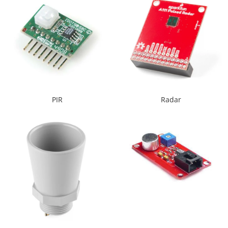
Filamente Speciale
Prusa I3 DIY Kit
Carti
Pentru Incepatori
Kituri incepatori Arduino
Pentru Incepatori
Micro:bit
PIR
Radar
Junior Robotics
Carti
Junior Robotics
Lego Education
STEM Education
Ugears
Kit Fun
Kit Roboti
Cadouri