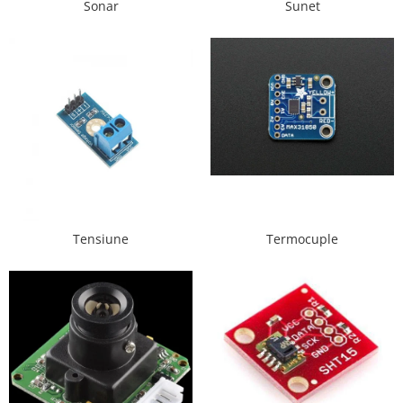
Sonar
Sunet
Puzzle mecanic Ugears
Organizator de chei Wunderkey
Constructor foto Mozabrick &
Qbrix
Puzzle lemn Cluebox
Jocuri de societate
Mecanice
3D Printer & CNC
Actuator
Tensiune
Termocuple
Altele
Driver
Altele
DC
Servo
Stepper