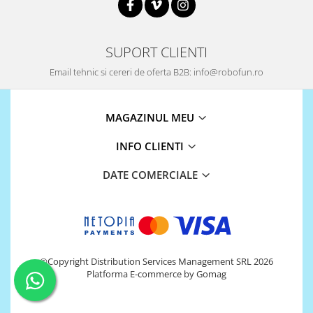
Platforme de dezvoltare
Arduino
Raspberry
SUPORT CLIENTI
.NET
Email tehnic si cereri de oferta B2B: info@robofun.ro
Android
ARM
MAGAZINUL MEU
AVR
INFO CLIENTI
Espruino
DATE COMERCIALE
Feather
Flora
FPGA
Intel
©Copyright Distribution Services Management SRL 2026
Latte Panda
Platforma E-commerce by Gomag
Micro:bit
Nvidia