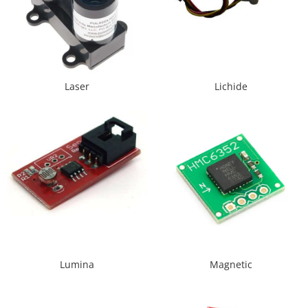
Generale
LED
Microcontrollere AVR
PCB - Placute Circuit
Laser
Lichide
Rezistoare
Creion 3D 3Doodler
Imprimante 3D
Imprimante 3D
3Doodler
Componente
Componente
Componente E3D
Filament Premium ABS 1.75 mm
Lumina
Magnetic
Filament Premium ABS 3 mm
Filament Premium PLA 1.75 mm