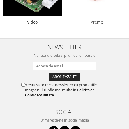
Encoder
Mecanice
Motoare
Video
Vreme
Micro Metal
Motoare
Motor 25D
NEWSLETTER
Motor 37D
Nu rata ofertele si promotiile noastre
Motoreductor plastic
Stepper
Sub-Micro
Tamiya
Vreau sa primesc newsletter cu promotiile
Roti si Senile
magazinului. Afla mai multe in
Politica de
Confidentialitate
Rulmenti
Sasiu
SOCIAL
Servomotoare
Urmareste-ne in social media
Suruburi, Piulite, Conectare