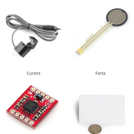
LCD
Module
Adaptoare si convertoare
ADC
Audio
CAN
Convertor nivel logic
Convertor USB la serial
Curent
Forta
Datalogger
LCD
Module
Multiplexor
Radio
Releu
RS-232