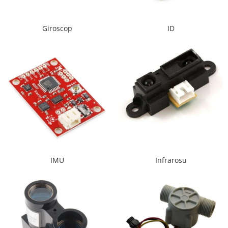
RS-485
Giroscop
ID
RTC
Telecomenzi
Accesorii
Accesorii
Antene
Breadboard
Cabluri
Conectori
Cutii
IMU
Infrarosu
Sticker
Componente
Butoane, Tastaturi
Condensatoare