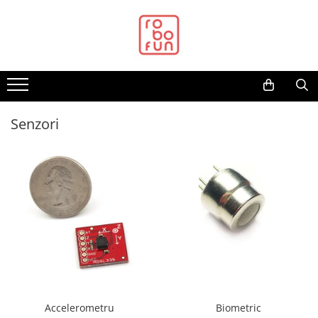
Toate Produsele
Arduino Original
Arduino Compatibil
Raspberry PI
Senzori
Raspberry PI
Alimentare
Racire
Hat
Accesorii
Audio
Cabluri si Conectori
Camera
Cutii
Accelerometru
Biometric