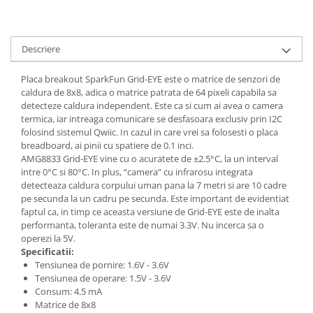
Descriere
Placa breakout SparkFun Grid-EYE este o matrice de senzori de
caldura de 8x8, adica o matrice patrata de 64 pixeli capabila sa
detecteze caldura independent. Este ca si cum ai avea o camera
termica, iar intreaga comunicare se desfasoara exclusiv prin I2C
folosind sistemul Qwiic. In cazul in care vrei sa folosesti o placa
breadboard, ai pinii cu spatiere de 0.1 inci.
AMG8833 Grid-EYE vine cu o acuratete de ±2.5°C, la un interval
intre 0°C si 80°C. In plus, “camera” cu infrarosu integrata
detecteaza caldura corpului uman pana la 7 metri si are 10 cadre
pe secunda la un cadru pe secunda. Este important de evidentiat
faptul ca, in timp ce aceasta versiune de Grid-EYE este de inalta
performanta, toleranta este de numai 3.3V. Nu incerca sa o
operezi la 5V.
Specificatii:
Tensiunea de pornire: 1.6V - 3.6V
Tensiunea de operare: 1.5V - 3.6V
Consum: 4.5 mA
Matrice de 8x8