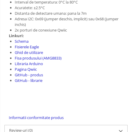
Interval de temperatura: 0°C la 80°C
Acuratete: ±2.5°C
Distanta de detectare umana: pana la 7m
Adresa I2C: 0x69 (jumper deschis, implicit) sau 0x68 (jumper
inchis)
2x porturi de conexiune Qwiic
Linkuri:
Schema
Fisierele Eagle
Ghid de utilizare
Fisa produsului (AMG8833)
Libraria Arduino
Pagina Qwiic
GitHub - produs
GitHub - librarie
Informatii conformitate produs
Review-uri
(0)