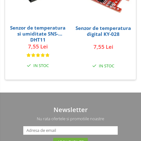
Senzor de temperatura
Senzor de temperatura
si umiditate SNS-
digital KY-028
DHT11
7,55 Lei
7,55 Lei
IN STOC
IN STOC
Newsletter
Nu rata ofertele si promotiile noastre