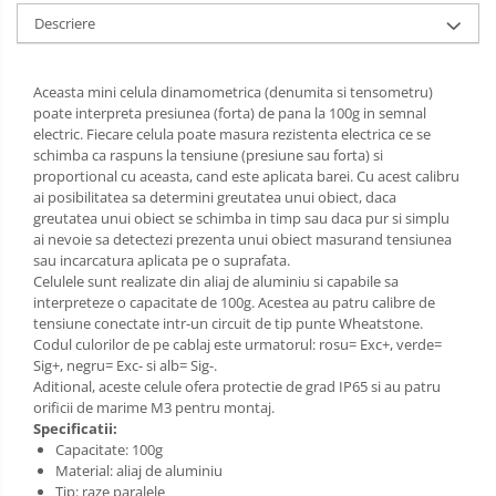
Descriere
Aceasta mini celula dinamometrica (denumita si tensometru)
poate interpreta presiunea (forta) de pana la 100g in semnal
electric. Fiecare celula poate masura rezistenta electrica ce se
schimba ca raspuns la tensiune (presiune sau forta) si
proportional cu aceasta, cand este aplicata barei. Cu acest calibru
ai posibilitatea sa determini greutatea unui obiect, daca
greutatea unui obiect se schimba in timp sau daca pur si simplu
ai nevoie sa detectezi prezenta unui obiect masurand tensiunea
sau incarcatura aplicata pe o suprafata.
Celulele sunt realizate din aliaj de aluminiu si capabile sa
interpreteze o capacitate de 100g. Acestea au patru calibre de
tensiune conectate intr-un circuit de tip punte Wheatstone.
Codul culorilor de pe cablaj este urmatorul: rosu= Exc+, verde=
Sig+, negru= Exc- si alb= Sig-.
Aditional, aceste celule ofera protectie de grad IP65 si au patru
orificii de marime M3 pentru montaj.
Specificatii:
Capacitate: 100g
Material: aliaj de aluminiu
Tip: raze paralele