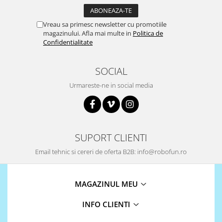
Puzzle mecanic Ugears
Vreau sa primesc newsletter cu promotiile
Organizator de chei Wunderkey
magazinului. Afla mai multe in
Politica de
Constructor foto Mozabrick &
Confidentialitate
Qbrix
Puzzle lemn Cluebox
SOCIAL
Jocuri de societate
Urmareste-ne in social media
Mecanice
3D Printer & CNC
Actuator
SUPORT CLIENTI
Altele
Email tehnic si cereri de oferta B2B: info@robofun.ro
Driver
Altele
MAGAZINUL MEU
DC
Servo
INFO CLIENTI
Stepper