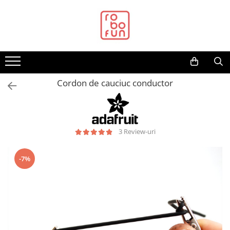
Toate Produsele
Arduino Original
Arduino Compatibil
Raspberry PI
Cordon de cauciuc conductor
Raspberry PI
Alimentare
Racire
3 Review-uri
Hat
Accesorii
-7%
Audio
Cabluri si Conectori
Camera
Cutii