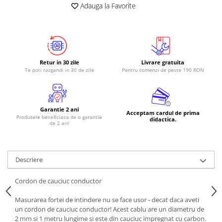
Adauga la Favorite
RS-485
RTC
Telecomenzi
Accesorii
Retur in 30 zile
Livrare gratuita
Te poti razgandi in 30 de zile
Pentru comenzi de peste 190 RON
Accesorii
Antene
Breadboard
Garantie 2 ani
Acceptam cardul de prima
Produsele beneficiaza de o garantie
Cabluri
didactica.
de 2 ani
Conectori
Cutii
Descriere
Sticker
Componente
Cordon de cauciuc conductor
Butoane, Tastaturi
Masurarea fortei de intindere nu se face usor - decat daca aveti
Condensatoare
un cordon de cauciuc conductor! Acest cablu are un diametru de
2 mm si 1 metru lungime si este din cauciuc impregnat cu carbon.