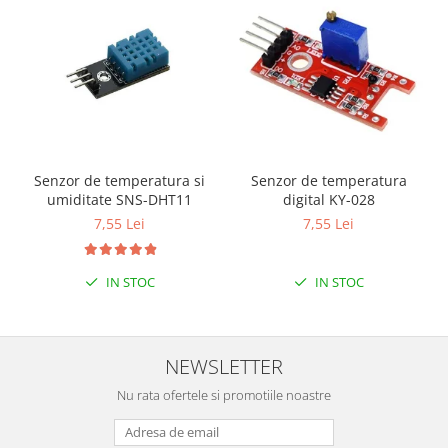
Filamente Speciale
Prusa I3 DIY Kit
Carti
Pentru Incepatori
Kituri incepatori Arduino
Pentru Incepatori
Micro:bit
Senzor de temperatura si
Senzor de temperatura
umiditate SNS-DHT11
digital KY-028
Junior Robotics
7,55 Lei
7,55 Lei
Carti
Junior Robotics
IN STOC
IN STOC
Lego Education
STEM Education
Ugears
NEWSLETTER
Kit Fun
Nu rata ofertele si promotiile noastre
Kit Roboti
Cadouri