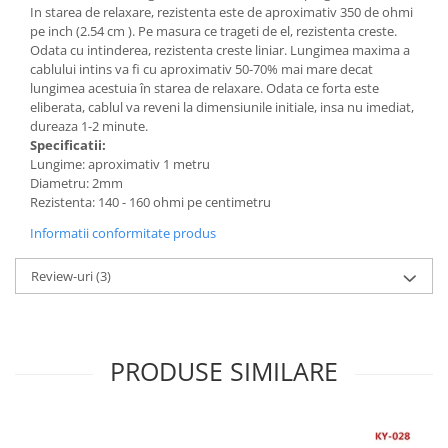
Generale
In starea de relaxare, rezistenta este de aproximativ 350 de ohmi
pe inch (2.54 cm ). Pe masura ce trageti de el, rezistenta creste.
LED
Odata cu intinderea, rezistenta creste liniar. Lungimea maxima a
Microcontrollere AVR
cablului intins va fi cu aproximativ 50-70% mai mare decat
lungimea acestuia în starea de relaxare. Odata ce forta este
PCB - Placute Circuit
eliberata, cablul va reveni la dimensiunile initiale, insa nu imediat,
dureaza 1-2 minute.
Rezistoare
Specificatii:
Creion 3D 3Doodler
Lungime: aproximativ 1 metru
Diametru: 2mm
Imprimante 3D
Rezistenta: 140 - 160 ohmi pe centimetru
Imprimante 3D
Informatii conformitate produs
3Doodler
Componente
Review-uri
(3)
Componente
Componente E3D
Filament Premium ABS 1.75 mm
PRODUSE SIMILARE
Filament Premium ABS 3 mm
Filament Premium PLA 1.75 mm