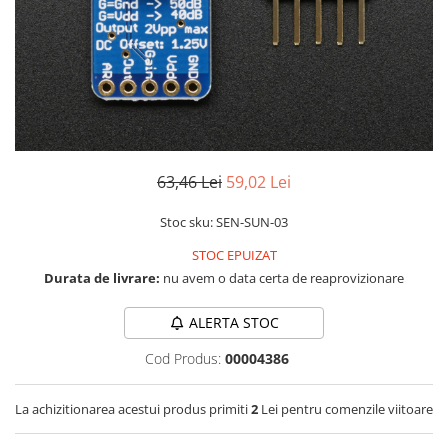
RS-232
Micro:bit
PIR
Motor 25D
Motor 37D
RS-485
Nvidia
Radar
Motoreductor plastic
RTC
Olinuxino
Sonar
Stepper
Telecomenzi
Photon
Sunet
Sub-Micro
PIC
Tensiune
Tamiya
Platforme de dezvoltare
Termocuple
Roti si Senile
63,46 Lei
59,02 Lei
Python
Video
Rulmenti
Stoc sku: SEN-SUN-03
Teensy
Vreme
Sasiu
STOC EPUIZAT
Thing
Servomotoare
Durata de livrare:
nu avem o data certa de reaprovizionare
TI
Suruburi, Piulite, Conectare
ALERTA STOC
Cod Produs:
00004386
La achizitionarea acestui produs primiti
2
Lei pentru comenzile viitoare