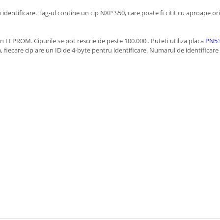
 identificare. Tag-ul contine un cip NXP S50, care poate fi citit cu aproape or
 in EEPROM. Cipurile se pot rescrie de peste 100.000 . Puteti utiliza placa
PN53
 fiecare cip are un ID de 4-byte pentru identificare. Numarul de identificare