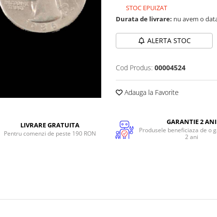
STOC EPUIZAT
Durata de livrare:
nu avem o data
ALERTA STOC
Cod Produs:
00004524
Adauga la Favorite
GARANTIE 2 ANI
LIVRARE GRATUITA
Produsele beneficiaza de o g
Pentru comenzi de peste 190 RON
2 ani