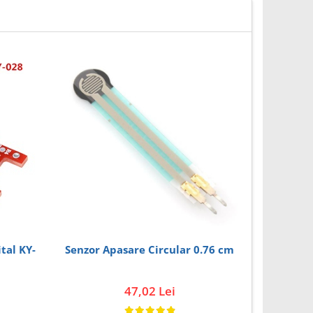
Senzor Apasare Circular 0.76 cm
Senz
GP2Y0A
47,02 Lei