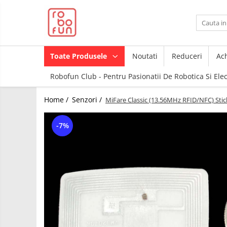
Toate Produsele
Arduino Original
Toate Produsele
Noutati
Reduceri
Ach
Arduino Compatibil
Robofun Club - Pentru Pasionatii De Robotica Si Ele
Raspberry PI
Raspberry PI
Module
Home /
Senzori /
MiFare Classic (13.56MHz RFID/NFC) Stic
Accesorii
Alimentare
Componente
-7%
Racire
Creion 3D
Hat
3Doodler
Accesorii
Imprimante
3D
Audio
Carti
Cabluri si Conectori
Pentru
Incepatori
Camera
Junior
Cutii