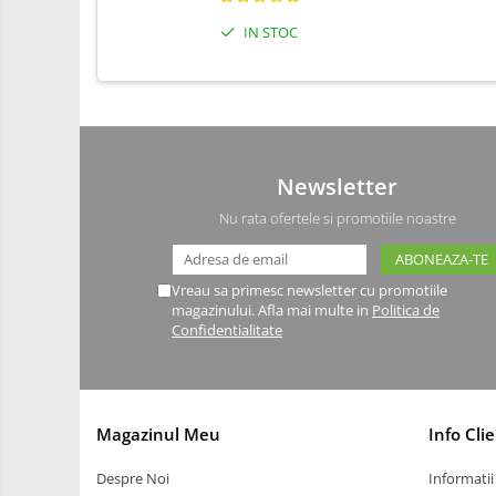
Carti
IN STOC
Junior Robotics
Lego Education
STEM Education
Ugears
Newsletter
Puzzle mecanic Ugears
Nu rata ofertele si promotiile noastre
Organizator de chei Wunderkey
Constructor foto Mozabrick &
Vreau sa primesc newsletter cu promotiile
Qbrix
magazinului. Afla mai multe in
Politica de
Puzzle lemn Cluebox
Confidentialitate
Jocuri de societate
3D Printer & CNC
Actuator
Magazinul Meu
Info Clie
Altele
Despre Noi
Informatii 