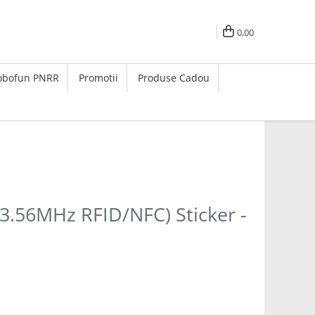
0,00
Robofun PNRR
Promotii
Produse Cadou
13.56MHz RFID/NFC) Sticker -