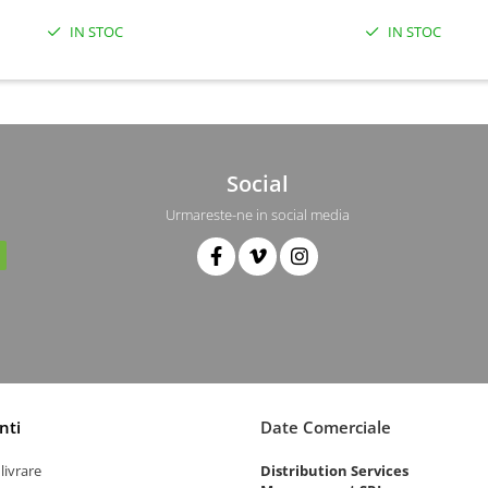
IN STOC
IN STOC
Social
Urmareste-ne in social media
nti
Date Comerciale
livrare
Distribution Services