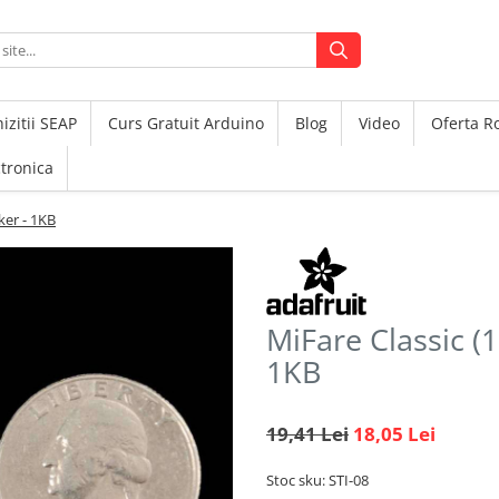
izitii SEAP
Curs Gratuit Arduino
Blog
Video
Oferta 
ctronica
ker - 1KB
MiFare Classic (
1KB
19,41 Lei
18,05 Lei
Stoc sku: STI-08