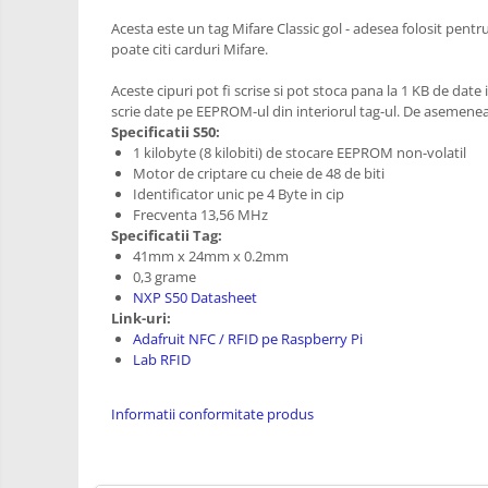
RS-485
Learning
Acesta este un tag Mifare Classic gol - adesea folosit pentru
Retrase
RTC
poate citi carduri Mifare.
Shield
Telecomenzi
Unelte
Aceste cipuri pot fi scrise si pot stoca pana la 1 KB de date
Accesorii
si
scrie date pe EEPROM-ul din interiorul tag-ul. De asemenea,
Specificatii S50:
Instrumente
Antene
1 kilobyte (8 kilobiti) de stocare EEPROM non-volatil
Breadboard
Motor de criptare cu cheie de 48 de biti
Identificator unic pe 4 Byte in cip
Cabluri
Frecventa 13,56 MHz
Specificatii Tag:
Conectori
41mm x 24mm x 0.2mm
Cutii
0,3 grame
NXP S50 Datasheet
Sticker
Link-uri:
Adafruit NFC / RFID pe Raspberry Pi
Butoane, Tastaturi
Lab RFID
Condensatoare
Generale
Informatii conformitate produs
LED
Microcontrollere AVR