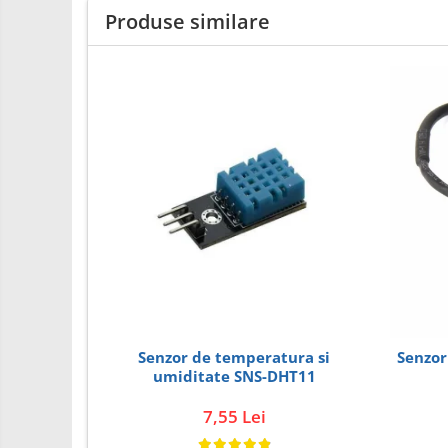
Produse similare
PCB - Placute Circuit
Rezistoare
Imprimante 3D
3Doodler
Componente
Componente
Componente E3D
Filament Premium ABS 1.75 mm
Filament Premium ABS 3 mm
Filament Premium PLA 1.75 mm
Filamente Speciale
Prusa I3 DIY Kit
Senzor de temperatura si
Senzor
umiditate SNS-DHT11
Kituri incepatori Arduino
7,55 Lei
Pentru Incepatori
Micro:bit