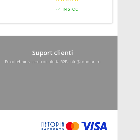
IN STOC
Suport clienti
Email tehnic si cereri de oferta B2B: info@robofun.ro