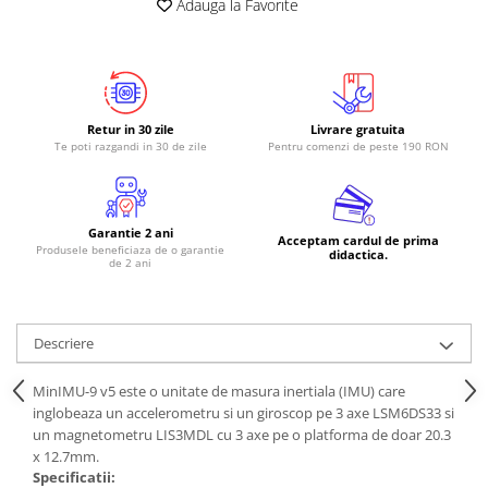
Adauga la Favorite
RS-485
RTC
Telecomenzi
Retur in 30 zile
Livrare gratuita
Accesorii
Te poti razgandi in 30 de zile
Pentru comenzi de peste 190 RON
Accesorii
Antene
Breadboard
Garantie 2 ani
Acceptam cardul de prima
Produsele beneficiaza de o garantie
didactica.
Cabluri
de 2 ani
Conectori
Cutii
Descriere
Sticker
MinIMU-9​
v5 este o unitate de masura inertiala (IMU) care
Componente
inglobeaza un accelerometru si un giroscop pe 3 axe LSM6DS33 si
Butoane, Tastaturi
un magnetometru LIS3MDL cu 3 axe pe o platforma de doar 20.3
x 12.7mm.
Condensatoare
Specificatii: