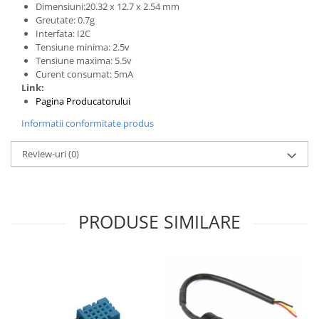
Generale
Dimensiuni:20.32 x 12.7 x 2.54 mm
Greutate: 0.7g
LED
Interfata: I2C
Microcontrollere AVR
Tensiune minima: 2.5v
Tensiune maxima: 5.5v
PCB - Placute Circuit
Curent consumat: 5mA
Link:
Rezistoare
Pagina Producatorului
Creion 3D 3Doodler
Informatii conformitate produs
Imprimante 3D
Imprimante 3D
Review-uri
(0)
3Doodler
Componente
PRODUSE SIMILARE
Componente
Componente E3D
Filament Premium ABS 1.75 mm
Filament Premium ABS 3 mm
Filament Premium PLA 1.75 mm