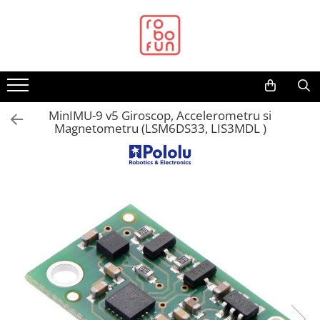
Toate Produsele
Arduino Original
Arduino Compatibil
Raspberry PI
MinIMU-9 v5 Giroscop, Accelerometru si
Magnetometru (LSM6DS33, LIS3MDL )
Raspberry PI
Alimentare
Racire
Hat
Accesorii
Audio
Cabluri si Conectori
Camera
Cutii