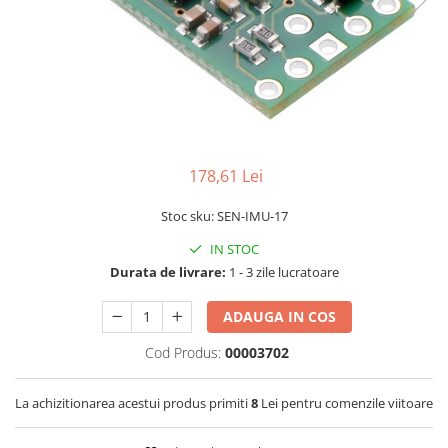
LCD
Module
Adaptoare si convertoare
ADC
Audio
CAN
178,61 Lei
Convertor nivel logic
Stoc sku: SEN-IMU-17
Convertor USB la serial
IN STOC
Datalogger
Durata de livrare:
1 - 3 zile lucratoare
LCD
ADAUGA IN COS
Module
Multiplexor
Cod Produs:
00003702
Radio
La achizitionarea acestui produs primiti
8
Lei pentru comenzile viitoare
Releu
RS-232