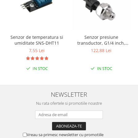
Filamente Speciale
Prusa I3 DIY Kit
Carti
Pentru Incepatori
Kituri incepatori Arduino
Senzor de temperatura si
Senzor presiune
umiditate SNS-DHT11
transductor, G1/4 inch,
Pentru Incepatori
1MPa
7,55 Lei
122,88 Lei
Micro:bit
Junior Robotics
IN STOC
IN STOC
Carti
Junior Robotics
Lego Education
NEWSLETTER
STEM Education
Nu rata ofertele si promotiile noastre
Ugears
Kit Fun
Kit Roboti
Vreau sa primesc newsletter cu promotiile
Cadouri