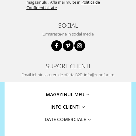
magazinului. Afla mai multe in
Politica de
Puzzle mecanic Ugears
Confidentialitate
Organizator de chei Wunderkey
SOCIAL
Constructor foto Mozabrick &
Qbrix
Urmareste-ne in social media
Puzzle lemn Cluebox
Jocuri de societate
Mecanice
SUPORT CLIENTI
3D Printer & CNC
Email tehnic si cereri de oferta B2B: info@robofun.ro
Actuator
Altele
MAGAZINUL MEU
Driver
Altele
INFO CLIENTI
DC
DATE COMERCIALE
Servo
Stepper