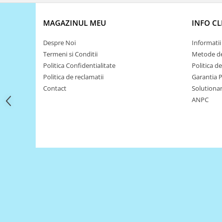
Filamente Speciale
Prusa I3 DIY Kit
MAGAZINUL MEU
INFO CL
Carti
Despre Noi
Informatii 
Pentru Incepatori
Termeni si Conditii
Metode de
Kituri incepatori Arduino
Politica Confidentialitate
Politica d
Pentru Incepatori
Politica de reclamatii
Garantia 
Micro:bit
Contact
Solutionare
ANPC
Junior Robotics
Carti
Junior Robotics
Lego Education
STEM Education
Ugears
Kit Fun
Kit Roboti
Cadouri