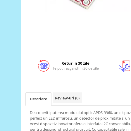
LCD
Module
Adaptoare si convertoare
ADC
Audio
CAN
Convertor nivel logic
Retur in 30 zile
Convertor USB la serial
Te poti razgandi in 30 de zile
Datalogger
LCD
Module
Review-uri
(0)
Descriere
Multiplexor
Radio
Descoperiti puterea modulului optic APDS-9960, un dispozi
perfect un LED infrarosu, un detector de proximitate si u
Releu
Acest dispozitiv inovator ofera o interfata I2C convenabila, 
pentru designul structural si circuit. Cu capacitatile sale i
RS-232