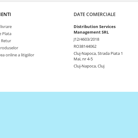
IENTI
DATE COMERCIALE
livrare
Distribution Services
Management SRL
 Plata
J12/4603/2018
e Retur
RO38144062
Produselor
Cluj-Napoca, Strada Piata 1
a online a litigiilor
Mai, nr 4-5
Cluj-Napoca, Cluj