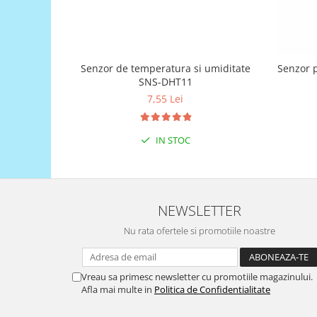
Generale
LED
Microcontrollere AVR
Senzor de temperatura si umiditate
Senzor p
PCB - Placute Circuit
SNS-DHT11
Rezistoare
7,55 Lei
Creion 3D 3Doodler
Imprimante 3D
IN STOC
Imprimante 3D
3Doodler
Componente
NEWSLETTER
Componente
Nu rata ofertele si promotiile noastre
Componente E3D
Filament Premium ABS 1.75 mm
Filament Premium ABS 3 mm
Vreau sa primesc newsletter cu promotiile magazinului.
Afla mai multe in
Politica de Confidentialitate
Filament Premium PLA 1.75 mm