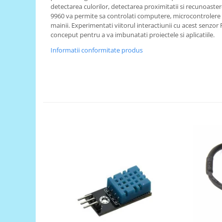
detectarea culorilor, detectarea proximitatii si recunoaster
RS-485
9960 va permite sa controlati computere, microcontrolere s
mainii. Experimentati viitorul interactiunii cu acest senzor R
RTC
conceput pentru a va imbunatati proiectele si aplicatiile.
Telecomenzi
Informatii conformitate produs
Accesorii
Accesorii
Antene
Breadboard
Cabluri
Conectori
Cutii
Sticker
Componente
Butoane, Tastaturi
Condensatoare