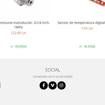
resiune transductor, G1/4 inch,
Senzor de temper
1MPa
7,55 Lei
122,88 Lei
IN STOC
IN STOC
SOCIAL
Urmareste-ne in social media