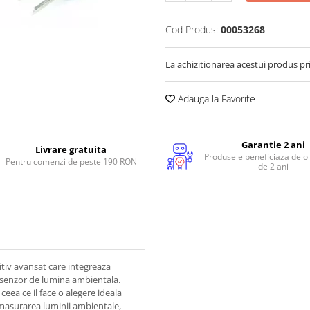
Cod Produs:
00053268
La achizitionarea acestui produs pr
Adauga la Favorite
Garantie 2 ani
Livrare gratuita
Produsele beneficiaza de o
Pentru comenzi de peste 190 RON
de 2 ani
tiv avansat care integreaza
n senzor de lumina ambientala.
ceea ce il face o alegere ideala
n masurarea luminii ambientale,