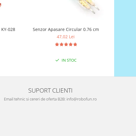
atura digital KY-028
Senzor Apasare Circular 0.76 cm
Senzor de 
47,02 Lei
IN STOC
SUPORT CLIENTI
Email tehnic si cereri de oferta B2B: info@robofun.ro