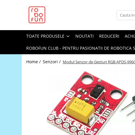
Toate Produsele
Arduino Original
TOATE PRODUSELE
NOUTATI
REDUCERI
ACHI
Arduino Compatibil
Raspberry PI
ROBOFUN CLUB - PENTRU PASIONATII DE ROBOTICA S
Raspberry PI
Home /
Senzori /
Modul Senzor de Gesturi RGB APDS-9960
Alimentare
Racire
Hat
Accesorii
Audio
Cabluri si Conectori
Camera
Cutii