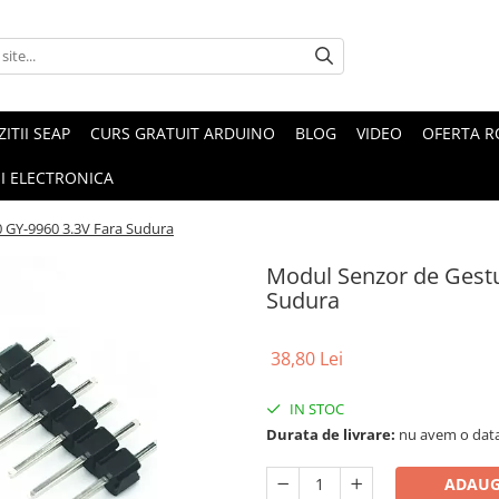
ZITII SEAP
CURS GRATUIT ARDUINO
BLOG
VIDEO
OFERTA 
I ELECTRONICA
 GY-9960 3.3V Fara Sudura
Modul Senzor de Gest
Sudura
38,80 Lei
IN STOC
Durata de livrare:
nu avem o data
ADAUG