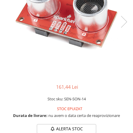
LCD
Module
Adaptoare si convertoare
ADC
Audio
CAN
Convertor nivel logic
Convertor USB la serial
Datalogger
LCD
161,44 Lei
Module
Stoc sku: SEN-SON-14
Multiplexor
STOC EPUIZAT
Radio
Durata de livrare:
nu avem o data certa de reaprovizionare
Releu
ALERTA STOC
RS-232