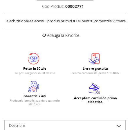
Cod Produs:
00002771
RS-485
RTC
La achizitionarea acestui produs primiti
8
Lei pentru comenzile viitoare
Telecomenzi
Adauga la Favorite
Accesorii
Accesorii
Antene
Breadboard
Retur in 30 zile
Livrare gratuita
Cabluri
Te poti razgandi in 30 de zile
Pentru comenzi de peste 190 RON
Conectori
Cutii
Garantie 2 ani
Sticker
Acceptam cardul de prima
Produsele beneficiaza de o garantie
didactica.
de 2 ani
Componente
Butoane, Tastaturi
Condensatoare
Descriere