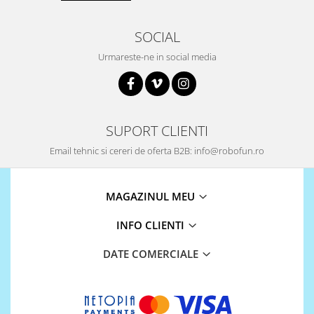
Encoder
Mecanice
SOCIAL
Motoare
Urmareste-ne in social media
Micro Metal
Motoare
Motor 25D
Motor 37D
SUPORT CLIENTI
Motoreductor plastic
Email tehnic si cereri de oferta B2B: info@robofun.ro
Stepper
Sub-Micro
Tamiya
MAGAZINUL MEU
Roti si Senile
INFO CLIENTI
Rulmenti
DATE COMERCIALE
Sasiu
Servomotoare
Suruburi, Piulite, Conectare