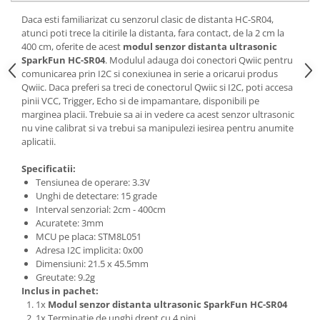
Generale
Daca esti familiarizat cu senzorul clasic de distanta HC-SR04,
LED
atunci poti trece la citirile la distanta, fara contact, de la 2 cm la
400 cm, oferite de acest
modul senzor distanta ultrasonic
Microcontrollere AVR
SparkFun HC-SR04
. Modulul adauga doi conectori Qwiic pentru
PCB - Placute Circuit
comunicarea prin I2C si conexiunea in serie a oricarui produs
Qwiic. Daca preferi sa treci de conectorul Qwiic si I2C, poti accesa
Rezistoare
pinii VCC, Trigger, Echo si de impamantare, disponibili pe
Creion 3D 3Doodler
marginea placii. Trebuie sa ai in vedere ca acest senzor ultrasonic
nu vine calibrat si va trebui sa manipulezi iesirea pentru anumite
Imprimante 3D
aplicatii.
Imprimante 3D
Specificatii:
3Doodler
Tensiunea de operare: 3.3V
Componente
Unghi de detectare: 15 grade
Interval senzorial: 2cm - 400cm
Componente
Acuratete: 3mm
Componente E3D
MCU pe placa: STM8L051
Adresa I2C implicita: 0x00
Filament Premium ABS 1.75 mm
Dimensiuni: 21.5 x 45.5mm
Filament Premium ABS 3 mm
Greutate: 9.2g
Inclus in pachet:
Filament Premium PLA 1.75 mm
1x
Modul senzor distanta ultrasonic SparkFun HC-SR04
1x Terminatie de unghi drept cu 4 pini