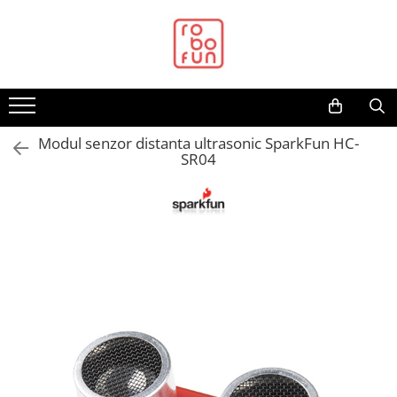
Toate Produsele
Arduino Original
Arduino Compatibil
Raspberry PI
Modul senzor distanta ultrasonic SparkFun HC-
SR04
Raspberry PI
Alimentare
Racire
Hat
Accesorii
Audio
Cabluri si Conectori
Camera
Cutii