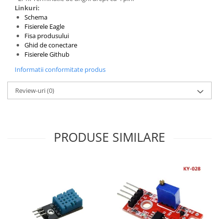
Filamente Speciale
Linkuri:
Prusa I3 DIY Kit
Schema
Fisierele Eagle
Carti
Fisa produsului
Pentru Incepatori
Ghid de conectare
Fisierele Github
Kituri incepatori Arduino
Informatii conformitate produs
Pentru Incepatori
Micro:bit
Review-uri
(0)
Junior Robotics
Carti
Junior Robotics
PRODUSE SIMILARE
Lego Education
STEM Education
Ugears
Kit Fun
Kit Roboti
Cadouri