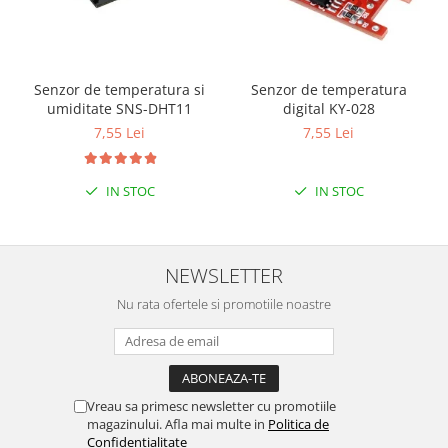
Puzzle mecanic Ugears
Organizator de chei Wunderkey
Constructor foto Mozabrick &
Senzor de temperatura si
Senzor de temperatura
Qbrix
umiditate SNS-DHT11
digital KY-028
7,55 Lei
7,55 Lei
Puzzle lemn Cluebox
Jocuri de societate
IN STOC
IN STOC
Mecanice
3D Printer & CNC
Actuator
NEWSLETTER
Altele
Nu rata ofertele si promotiile noastre
Driver
Altele
DC
Servo
Vreau sa primesc newsletter cu promotiile
Stepper
magazinului. Afla mai multe in
Politica de
Confidentialitate