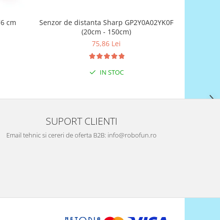
76 cm
Senzor de distanta Sharp GP2Y0A02YK0F
(20cm - 150cm)
75,86 Lei
IN STOC
SUPORT CLIENTI
Email tehnic si cereri de oferta B2B: info@robofun.ro