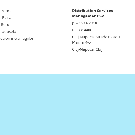
livrare
Distribution Services
Management SRL
 Plata
J12/4603/2018
e Retur
RO38144062
Produselor
Cluj-Napoca, Strada Piata 1
a online a litigiilor
Mai, nr 4-5
Cluj-Napoca, Cluj