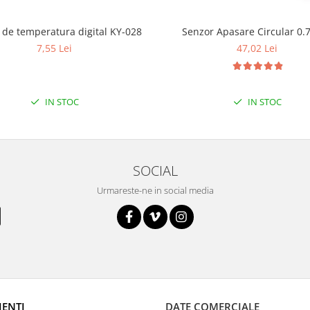
Senzor de temperatura digital KY-028
Senzor Apasare Circular 0.
7,55 Lei
47,02 Lei
IN STOC
IN STOC
SOCIAL
Urmareste-ne in social media
IENTI
DATE COMERCIALE