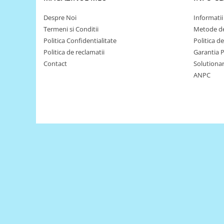
Puzzle mecanic Ugears
Despre Noi
Informatii 
Organizator de chei Wunderkey
Termeni si Conditii
Metode de
Politica Confidentialitate
Politica d
Constructor foto Mozabrick &
Qbrix
Politica de reclamatii
Garantia 
Contact
Solutionare
Puzzle lemn Cluebox
ANPC
Jocuri de societate
Mecanice
3D Printer & CNC
Actuator
Altele
Driver
Altele
DC
Servo
Stepper