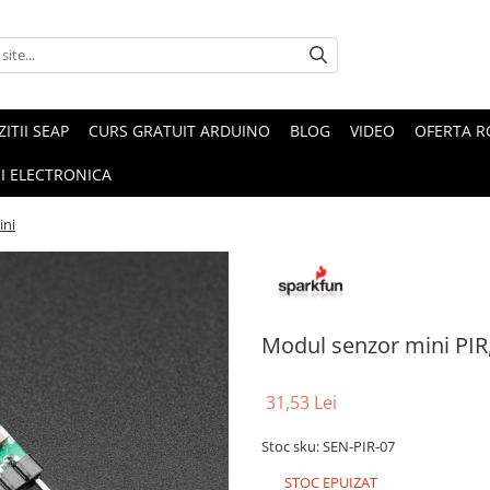
ZITII SEAP
CURS GRATUIT ARDUINO
BLOG
VIDEO
OFERTA 
I ELECTRONICA
ini
Modul senzor mini PIR,
31,53 Lei
Stoc sku: SEN-PIR-07
STOC EPUIZAT