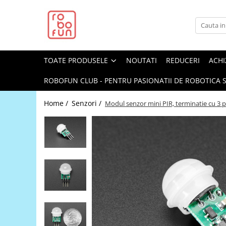
Toate Produsele
Arduino Original
TOATE PRODUSELE
NOUTATI
REDUCERI
ACHI
Arduino Compatibil
Raspberry PI
ROBOFUN CLUB - PENTRU PASIONATII DE ROBOTICA S
Raspberry PI
Home /
Senzori /
Modul senzor mini PIR, terminatie cu 3 p
Alimentare
Racire
Hat
Accesorii
Audio
Cabluri si Conectori
Camera
Cutii