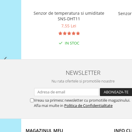
Filamente Speciale
Prusa I3 DIY Kit
Senzor de temperatura si umiditate
Carti
SNS-DHT11
7,55 Lei
Pentru Incepatori
Kituri incepatori Arduino
Pentru Incepatori
IN STOC
Micro:bit
Junior Robotics
Carti
NEWSLETTER
Junior Robotics
Nu rata ofertele si promotiile noastre
Lego Education
STEM Education
Vreau sa primesc newsletter cu promotiile magazinului.
Afla mai multe in
Politica de Confidentialitate
Ugears
Kit Fun
Kit Roboti
Cadouri
MAGAZINUL MEU
INFO CL