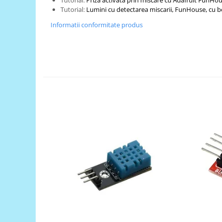
Generale
Tutorial:
Lumini cu detectarea miscarii, FunHouse, cu b
LED
Informatii conformitate produs
Microcontrollere AVR
PCB - Placute Circuit
Rezistoare
Creion 3D 3Doodler
Imprimante 3D
Imprimante 3D
3Doodler
Componente
Componente
Componente E3D
Filament Premium ABS 1.75 mm
Filament Premium ABS 3 mm
Filament Premium PLA 1.75 mm