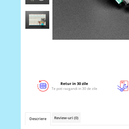
LCD
Module
Adaptoare si convertoare
ADC
Audio
CAN
Convertor nivel logic
Convertor USB la serial
Datalogger
Retur in 30 zile
LCD
Te poti razgandi in 30 de zile
Module
Multiplexor
Radio
Review-uri
(0)
Descriere
Releu
RS-232