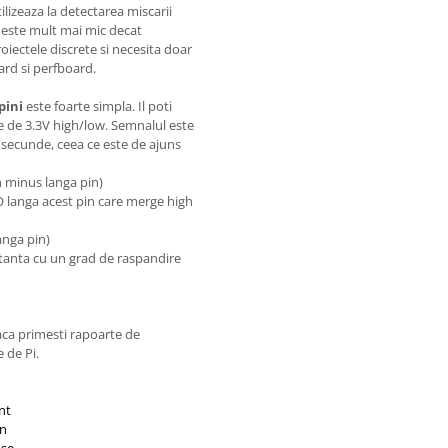
ilizeaza la detectarea miscarii
 este mult mai mic decat
roiectele discrete si necesita doar
ard si perfboard.
pini
este foarte simpla. Il poti
te de 3.3V high/low. Semnalul este
 secunde, ceea ce este de ajuns
 minus langa pin)
O langa acest pin care merge high
anga pin)
stanta cu un grad de raspandire
aca primesti rapoarte de
 de Pi.
nt
on
use