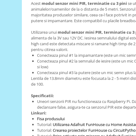
Acest
modul senzor mini PIR, terminatie cu 3 pini
se ut
RS-485
animalelor/oamenilor de la o distanta de 5 metri. Senzorul
majoritatea produselor similare, ceea ce-l face potrivit in p
RTC
putere si impamantare. Este compatibil cu placile breadbo
Telecomenzi
Utilizarea unui
modul senzor mini PIR, terminatie cu 3 
Accesorii
alimenta de la 3V sau 12V DC. Iesirea semnalului digital es
high cand este detectata miscare si ramane high timp de 2
Accesorii
pentru citirea valorii.
Antene
Conecteaza pinul #1 la impamantare (este un mic semn
Conecteaza pinul #2 la semnalul de iesire (este un mic 
Breadboard
si low)
Conecteaza pinul #3 la putere (este un mic semn plus l
Cabluri
Lentila de 13.8mm diametru este focusata la 2 - 5 metri di
Conectori
de 100.
Cutii
Specificatii:
Sticker
Uneori senzorii PIR nu functioneaza cu Raspberry Pi. D
declansare false, asigura-te ca senzorul PIR este departe
Componente
Linkuri:
Butoane, Tastaturi
Fisa produsului
Tutorial:
Utilizarea Adafruit FunHouse cu Home Assista
Condensatoare
Tutorial:
Crearea proiectelor FunHouse cu CircuitPyth
Tutorial:
Priza activata prin miscare cu Adafruit FunHo