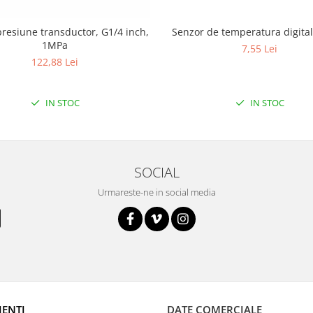
resiune transductor, G1/4 inch,
Senzor de temper
1MPa
7,55 Lei
122,88 Lei
IN STOC
IN STOC
SOCIAL
Urmareste-ne in social media
IENTI
DATE COMERCIALE