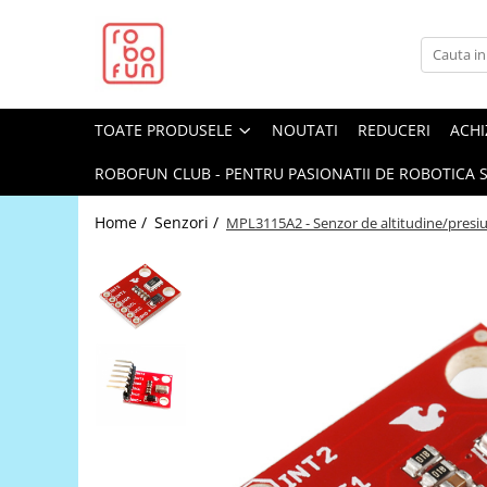
Toate Produsele
Arduino Original
TOATE PRODUSELE
NOUTATI
REDUCERI
ACHI
Arduino Compatibil
Raspberry PI
ROBOFUN CLUB - PENTRU PASIONATII DE ROBOTICA S
Raspberry PI
Home /
Senzori /
MPL3115A2 - Senzor de altitudine/presi
Alimentare
Racire
Hat
Accesorii
Audio
Cabluri si Conectori
Camera
Cutii