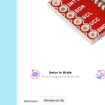
LCD
Module
Adaptoare si convertoare
ADC
Audio
CAN
Convertor nivel logic
Convertor USB la serial
Datalogger
LCD
Retur in 30 zile
Module
Te poti razgandi in 30 de zile
Multiplexor
Radio
Releu
Review-uri
(6)
Descriere
RS-232