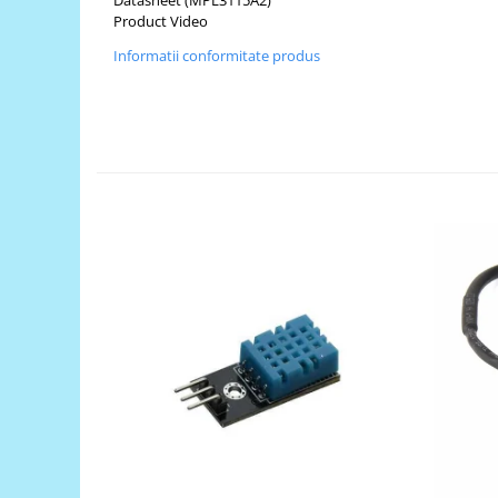
Generale
Product Video
LED
Informatii conformitate produs
Microcontrollere AVR
PCB - Placute Circuit
Rezistoare
Creion 3D 3Doodler
Imprimante 3D
Imprimante 3D
3Doodler
Componente
Componente
Componente E3D
Filament Premium ABS 1.75 mm
Filament Premium ABS 3 mm
Filament Premium PLA 1.75 mm