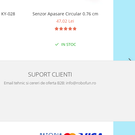
atura digital KY-028
Senzor Apasare Circular 0.76 cm
Senzor de 
47,02 Lei
IN STOC
SUPORT CLIENTI
Email tehnic si cereri de oferta B2B: info@robofun.ro