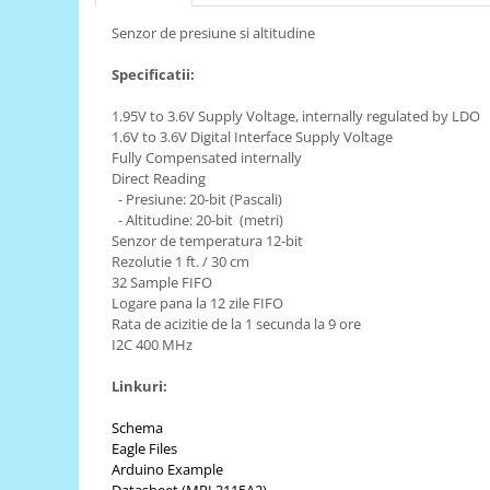
RS-485
Senzor de presiune si altitudine
RTC
Specificatii:
Telecomenzi
1.95V to 3.6V Supply Voltage, internally regulated by LDO
Accesorii
1.6V to 3.6V Digital Interface Supply Voltage
Fully Compensated internally
Accesorii
Direct Reading
Antene
- Presiune: 20-bit (Pascali)
- Altitudine: 20-bit (metri)
Breadboard
Senzor de temperatura 12-bit
Rezolutie 1 ft. / 30 cm
Cabluri
32 Sample FIFO
Conectori
Logare pana la 12 zile FIFO
Rata de acizitie de la 1 secunda la 9 ore
Cutii
I2C 400 MHz
Sticker
Linkuri:
Componente
Butoane, Tastaturi
Schema
Eagle Files
Condensatoare
Arduino Example
Datasheet (MPL3115A2)