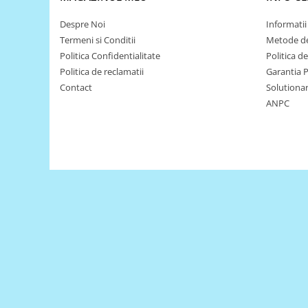
Puzzle mecanic Ugears
Despre Noi
Informatii 
Organizator de chei Wunderkey
Termeni si Conditii
Metode de
Politica Confidentialitate
Politica d
Constructor foto Mozabrick &
Qbrix
Politica de reclamatii
Garantia 
Contact
Solutionare
Puzzle lemn Cluebox
ANPC
Jocuri de societate
Mecanice
3D Printer & CNC
Actuator
Altele
Driver
Altele
DC
Servo
Stepper