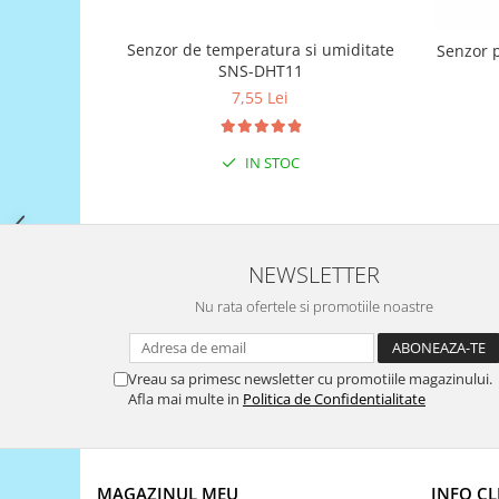
Filamente Speciale
Prusa I3 DIY Kit
Senzor de temperatura si umiditate
Senzor p
Carti
SNS-DHT11
7,55 Lei
Pentru Incepatori
Kituri incepatori Arduino
Pentru Incepatori
IN STOC
Micro:bit
Junior Robotics
Carti
NEWSLETTER
Junior Robotics
Nu rata ofertele si promotiile noastre
Lego Education
STEM Education
Vreau sa primesc newsletter cu promotiile magazinului.
Afla mai multe in
Politica de Confidentialitate
Ugears
Kit Fun
Kit Roboti
Cadouri
MAGAZINUL MEU
INFO CL