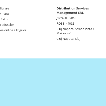
livrare
Distribution Services
Management SRL
 Plata
J12/4603/2018
e Retur
RO38144062
Produselor
Cluj-Napoca, Strada Piata 1
a online a litigiilor
Mai, nr 4-5
Cluj-Napoca, Cluj