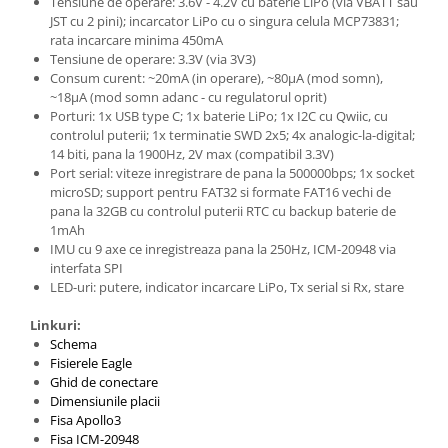
Tensiune de operare: 3.6V - 4.2V cu baterie LiPo (via VBATT sau
Platforme de dezvoltare
JST cu 2 pini); incarcator LiPo cu o singura celula MCP73831;
Arduino
rata incarcare minima 450mA
Tensiune de operare: 3.3V (via 3V3)
Raspberry
Consum curent: ~20mA (in operare), ~80µA (mod somn),
.NET
~18µA (mod somn adanc - cu regulatorul oprit)
Porturi: 1x USB type C; 1x baterie LiPo; 1x I2C cu Qwiic, cu
Android
controlul puterii; 1x terminatie SWD 2x5; 4x analogic-la-digital;
14 biti, pana la 1900Hz, 2V max (compatibil 3.3V)
ARM
Port serial: viteze inregistrare de pana la 500000bps; 1x socket
AVR
microSD; support pentru FAT32 si formate FAT16 vechi de
pana la 32GB cu controlul puterii RTC cu backup baterie de
Espruino
1mAh
IMU cu 9 axe ce inregistreaza pana la 250Hz, ICM-20948 via
Feather
interfata SPI
Flora
LED-uri: putere, indicator incarcare LiPo, Tx serial si Rx, stare
FPGA
Linkuri:
Schema
Intel
Fisierele Eagle
Latte Panda
Ghid de conectare
Dimensiunile placii
Micro:bit
Fisa Apollo3
Nvidia
Fisa ICM-20948