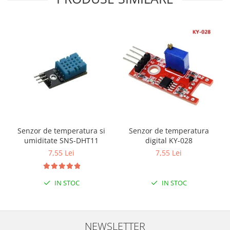
ID
IMU
Infrarosu
Laser
Lichide
Lumina
Magnetic
PIR
Radar
Senzor de temperatura si
Senzor de temperatura
umiditate SNS-DHT11
digital KY-028
Sonar
7,55 Lei
7,55 Lei
Sunet
Tensiune
IN STOC
IN STOC
Termocuple
Video
NEWSLETTER
Vreme