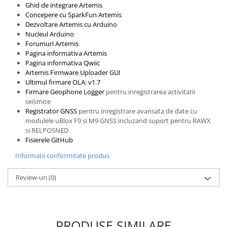
Ghid de integrare Artemis
Olinuxino
Concepere cu SparkFun Artemis
Dezvoltare Artemis cu Arduino
Photon
Nucleul Arduino
PIC
Forumuri Artemis
Pagina informativa Artemis
Platforme de dezvoltare
Pagina informativa Qwiic
Artemis Firmware Uploader GUI
Python
Ultimul firmare OLA: v1.7
Teensy
Firmare Geophone Logger
pentru inregistrarea activitatii
seismice
Thing
Registrator GNSS
pentru inregistrare avansata de date cu
TI
modulele uBlox F9 si M9 GNSS incluzand suport pentru RAWX
si RELPOSNED
Senzori
Fisierele GitHub
Accelerometru
Informatii conformitate produs
Biometric
Review-uri
(0)
Curent
Forta
Giroscop
PRODUSE SIMILARE