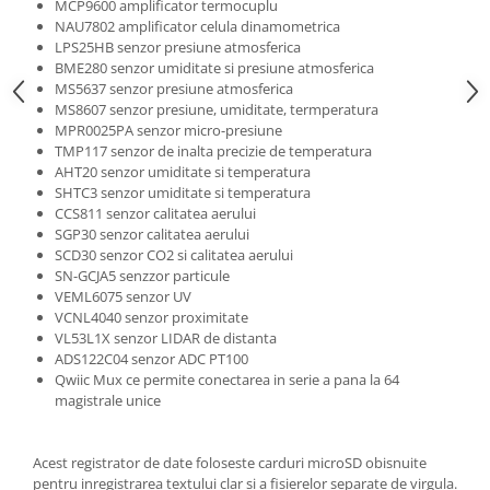
MCP9600 amplificator termocuplu
Puzzle mecanic Ugears
NAU7802 amplificator celula dinamometrica
LPS25HB senzor presiune atmosferica
Organizator de chei Wunderkey
BME280 senzor umiditate si presiune atmosferica
MS5637 senzor presiune atmosferica
Constructor foto Mozabrick &
MS8607 senzor presiune, umiditate, termperatura
Qbrix
MPR0025PA senzor micro-presiune
Puzzle lemn Cluebox
TMP117 senzor de inalta precizie de temperatura
AHT20 senzor umiditate si temperatura
Jocuri de societate
SHTC3 senzor umiditate si temperatura
Mecanice
CCS811 senzor calitatea aerului
SGP30 senzor calitatea aerului
3D Printer & CNC
SCD30 senzor CO2 si calitatea aerului
Actuator
SN-GCJA5 senzzor particule
VEML6075 senzor UV
Altele
VCNL4040 senzor proximitate
VL53L1X senzor LIDAR de distanta
Driver
ADS122C04 senzor ADC PT100
Altele
Qwiic Mux ce permite conectarea in serie a pana la 64
magistrale unice
DC
Servo
Stepper
Acest registrator de date foloseste carduri microSD obisnuite
pentru inregistrarea textului clar si a fisierelor separate de virgula.