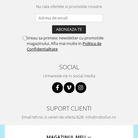
Surse de alimentare
Nu rata ofertele si promotiile noastre
Acumulatori
Alimentatoare
Altele
Vreau sa primesc newsletter cu promotiile
Baterii
magazinului. Afla mai multe in
Politica de
Confidentialitate
Incarcator
Regulator Step-Down
SOCIAL
Regulator Step-Down Step-Up
Urmareste-ne in social media
Regulator Step-Up
Solar
Stabilizator tensiune
SUPORT CLIENTI
Surse de alimentare
Email tehnic si cereri de oferta B2B: info@robofun.ro
Wireless
2.4Ghz
433Mhz
MAGAZINUL MEU