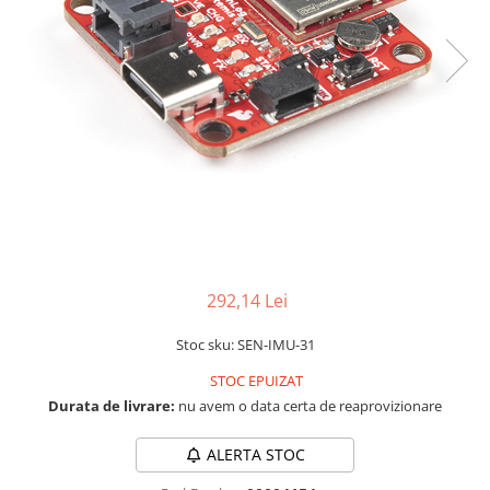
LCD
Module
Adaptoare si convertoare
ADC
Audio
CAN
Convertor nivel logic
Convertor USB la serial
Datalogger
292,14 Lei
LCD
Stoc sku: SEN-IMU-31
Module
STOC EPUIZAT
Multiplexor
Durata de livrare:
nu avem o data certa de reaprovizionare
Radio
Releu
ALERTA STOC
RS-232