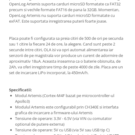
Encoder
OpenLog Artemis suporta carduri microSD formatate ca FAT32
Mecanice
precum si vechile formate FAT16 de pana la 32GB. Momentan,
OpenLog Artemis nu suporta carduri microSD formatate cu
Motoare
exFAT. Este suportata inregistrarea puterii foarte joase.
Micro Metal
Motoare
Placa poate fi configurata sa preia citiri de 500 de ori pe secunda
Motor 25D
sau 1 citire la fiecare 24 de ore, la alegere. Cand sunt peste 2
secunde intre citiri, OLA isi va opri automat alimentarea iar
Motor 37D
senzorii de pe magistrala vor produce un curent de adormire de
Motoreductor plastic
aproximativ 18uA. Aceasta inseamna ca o baterie obisnuita, de
2Ah, va oferi inregistrare timp de peste 4000 de zile. Placa are un
Stepper
set de incarcare LiPo incorporat, la 450mA/h.
Sub-Micro
Tamiya
Specificatii:
Roti si Senile
Modul Artemis (Cortex-M4F bazat pe microcontroller-ul
Rulmenti
Apollo3)
Modulul Artemis este configurabil prin CH340E si interfata
Sasiu
grafica de incarcare a firmware-ului Artemis
Tensiune de operare: 3.3V - 6.5V (via VIN cu comutator
Servomotoare
optional de putere externa)
Suruburi, Piulite, Conectare
Tensiune de operare: 5V cu USB (via 5V sau USB tip C)