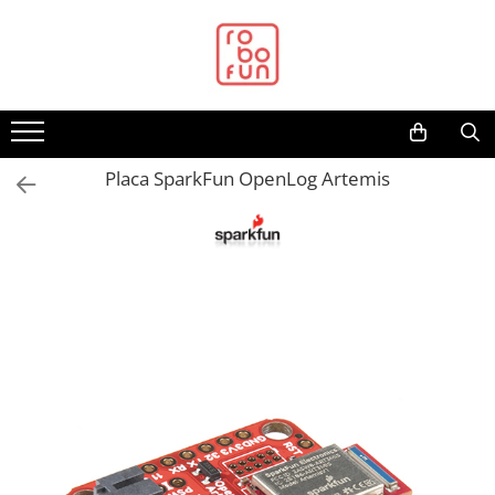
Toate Produsele
Arduino Original
Arduino Compatibil
Raspberry PI
Placa SparkFun OpenLog Artemis
Raspberry PI
Alimentare
Racire
Hat
Accesorii
Audio
Cabluri si Conectori
Camera
Cutii