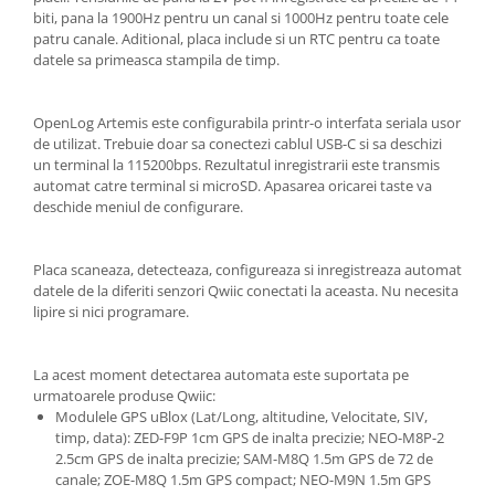
Filamente Speciale
biti, pana la 1900Hz pentru un canal si 1000Hz pentru toate cele
Prusa I3 DIY Kit
patru canale. Aditional, placa include si un RTC pentru ca toate
datele sa primeasca stampila de timp.
Carti
Pentru Incepatori
OpenLog Artemis este configurabila printr-o interfata seriala usor
Kituri incepatori Arduino
de utilizat. Trebuie doar sa conectezi cablul USB-C si sa deschizi
Pentru Incepatori
un terminal la 115200bps. Rezultatul inregistrarii este transmis
automat catre terminal si microSD. Apasarea oricarei taste va
Micro:bit
deschide meniul de configurare.
Junior Robotics
Carti
Placa scaneaza, detecteaza, configureaza si inregistreaza automat
datele de la diferiti senzori Qwiic conectati la aceasta. Nu necesita
Junior Robotics
lipire si nici programare.
Lego Education
STEM Education
La acest moment detectarea automata este suportata pe
urmatoarele produse Qwiic:
Ugears
Modulele GPS uBlox (Lat/Long, altitudine, Velocitate, SIV,
Kit Fun
timp, data): ZED-F9P 1cm GPS de inalta precizie; NEO-M8P-2
2.5cm GPS de inalta precizie; SAM-M8Q 1.5m GPS de 72 de
Kit Roboti
canale; ZOE-M8Q 1.5m GPS compact; NEO-M9N 1.5m GPS
Cadouri