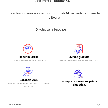
Cod Produs:
00004154
RS-485
La achizitionarea acestui produs primiti
14
Lei pentru comenzile
RTC
viitoare
Telecomenzi
Adauga la Favorite
Accesorii
Accesorii
Antene
Breadboard
Retur in 30 zile
Livrare gratuita
Cabluri
Te poti razgandi in 30 de zile
Pentru comenzi de peste 190 RON
Conectori
Cutii
Garantie 2 ani
Sticker
Acceptam cardul de prima
Produsele beneficiaza de o garantie
didactica.
de 2 ani
Componente
Butoane, Tastaturi
Condensatoare
Descriere