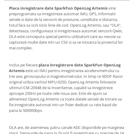
Generale
Placa inregistrare date SparkFun OpenLog Artemis
vine
LED
preprogramata sa inregistreze automat IMU, GPS, informatii
seriale si date de la senzorii de presiune, umiditate si distanta,
Microcontrollere AVR
totul fara sa scrii nicio linie de cod. OpenLog Artemis, sau “OLA”,
PCB - Placute Circuit
detecteaza, configureaza si inregistreaza automat senzorii Qwiic.
OLA este conceputa special pentru utilizatorii care au nevoie sa
Rezistoare
captureze multe date intr-un CSV si sa se intoarca la proiectul lor
Creion 3D 3Doodler
mai complex.
Imprimante 3D
Imprimante 3D
Inclus pe fiecare
placa inregistrare date SparkFun OpenLog
Artemis
este un IMU pentru inregistrarea accelerometrului cu
3Doodler
trei axe, giroscopului si magnetometrului. In timp ce 9DOF Razor
Componente
original utiliza vechiul MPU-9250, OpenLog Artemis foloseste
ultimul ICM-20948 de la InvenSense, capabil sa inregistreze
Componente
aproape 250Hz pe toate cele noua axe. Este de ajuns sa
Componente E3D
alimentezi OpenLog Artemis ca toate datele seriale de intrare sa
fie inregistrate automat intr-un fisier dedicat cu rate baud de
Filament Premium ABS 1.75 mm
pana la 500000bps.
Filament Premium ABS 3 mm
Filament Premium PLA 1.75 mm
OLA are, de asemenea, patru canale ADC disponibile pe marginea
placii. Tensiunile de pana la 2V pot fi inregistrate cu precizie de 14