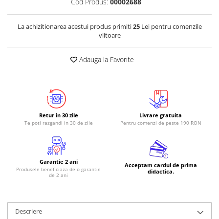
Cod Produs:
00002688
La achizitionarea acestui produs primiti
25
Lei pentru comenzile
viitoare
Adauga la Favorite
Retur in 30 zile
Livrare gratuita
Te poti razgandi in 30 de zile
Pentru comenzi de peste 190 RON
Garantie 2 ani
Acceptam cardul de prima
Produsele beneficiaza de o garantie
didactica.
de 2 ani
Descriere