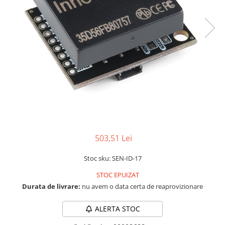
RS-232
Micro:bit
PIR
Motor 25D
Motor 37D
RS-485
Nvidia
Radar
Motoreductor plastic
RTC
Olinuxino
Sonar
Stepper
Telecomenzi
Photon
Sunet
Sub-Micro
PIC
Tensiune
Tamiya
Platforme de dezvoltare
Termocuple
Roti si Senile
Python
Video
Rulmenti
Teensy
Vreme
Sasiu
Thing
Servomotoare
503,51 Lei
TI
Suruburi, Piulite, Conectare
Stoc sku: SEN-ID-17
STOC EPUIZAT
Durata de livrare:
nu avem o data certa de reaprovizionare
ALERTA STOC