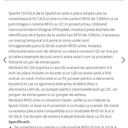
SparkX ID-XXLA de la SparkFun este o placa simpla care se
conecteaza la ID-12LA si vine cu trei carduri RFID de 125kHz ca sa
poti integra o solutie RFID cu I2C in proiectul tau. Utilizand
microcontrolerul integrat ATtiny84A, modulul preia eticheta de
identificare de 6 bytes de la cardul tau RFID de 125kHz, ii ataseaza
un marcaj temporal si il pune in zona unde sunt
inmagazinate pana la 20 de scanari RFID unice. Aceasta
informatie este usor de obtinut cu cateva comenzi I2C iar mai jos
ai cateva exemple de cod care-ti arata exact cum sa procedezi
folosind un pin de intrerupere.
Modulul ID-12A suporta o raza de scanare de aproximativ 5-6
inch iar placa include un buzzer si un LED ce arata cand a fost
scanat un card. Inclus este si un fir jumper pentru a deconecta
buzzerul in caz ca zgomotul este prea strident (fara a
deconecta LED-ul), un jumper pentru rezistoarele pull-up I2C, un
jumper de intrerupere si un jumper de adresa.
Modulul RFID vine cu conectori Qwiic, astfel ca nu trebuie sa
lipesti nimic, ci doar sa il conectezi si sa incepi sa scanezi. De notat
ca aceasta placa este compatibila si cu modulele RFID ID-3LA si
ID-20LA. Cei doi pini de antena trebuie folositi doar cu ID-3LA.
Specificatii:
Se conecteaza in pairing cu trei module RFID ID-XXLA: ID-3LA,