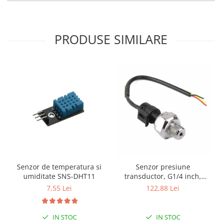
PRODUSE SIMILARE
Senzor de temperatura si
Senzor presiune
umiditate SNS-DHT11
transductor, G1/4 inch,
1MPa
7,55 Lei
122,88 Lei
IN STOC
IN STOC