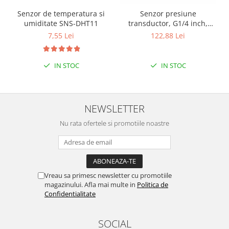
Encoder
Senzor de temperatura si
Senzor presiune
Mecanice
umiditate SNS-DHT11
transductor, G1/4 inch,
Motoare
1MPa
7,55 Lei
122,88 Lei
Micro Metal
Motoare
IN STOC
IN STOC
Motor 25D
Motor 37D
Motoreductor plastic
NEWSLETTER
Stepper
Nu rata ofertele si promotiile noastre
Sub-Micro
Tamiya
Roti si Senile
Rulmenti
Vreau sa primesc newsletter cu promotiile
magazinului. Afla mai multe in
Politica de
Sasiu
Confidentialitate
Servomotoare
Suruburi, Piulite, Conectare
SOCIAL