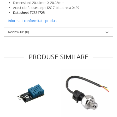
Dimensiuni: 20.44mm X 20.28mm
Puzzle mecanic Ugears
Acest cip foloseste pe I2C 7-bit adresa 0x29
Datasheet TCS34725
Organizator de chei Wunderkey
Informatii conformitate produs
Constructor foto Mozabrick &
Qbrix
Review-uri
(0)
Puzzle lemn Cluebox
Jocuri de societate
Mecanice
PRODUSE SIMILARE
3D Printer & CNC
Actuator
Altele
Driver
Altele
DC
Servo
Stepper