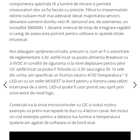
Generale
componenta spectrala IR a luminii de intrare si permite
cmasuratori olor sa fie facute cu precizie. Filtrul tu inseamnaVeti
LED
obtine culoare mult mai adevarat decat majoritatea senzori,
Microcontrollere AVR
deoarece oamenii donNu vezi IR. Senzorul are, de asemenea, un
incredibil 3800000: 1 dinamic interval de timp de integrare reglabil
PCB - Placute Circuit
si castig de aceea este potrivit pentru utilizare in spatele sticlei
intunecat.
Rezistoare
Creion 3D 3Doodler
Noi adaugam sprijinirea circuite, precum si, cum ar fi o autoritate
de reglementare 3.3V, astfel incat sa poate alimenta Breakout cu
Imprimante 3D
3-5VDC in conditii de siguranta si la nivel deplasare pentru pinii
Imprimante 3D
I2C astfel incat sa poata fi folosite cu 3.3V sauLogica 5V. In cele
din urma, am specificat un frumos neutru 4150 Temperatura ° K
3Doodler
LED-uri cu un sofer MOSFET la bord pentru a ilumina ceea ceEsti
Componente
incercarea de a simti. LED-ul poate fi usor pornit sau oprit prin
orice iesire de nivel logic.
Componente
Componente E3D
Conectati-va la orice microcontroler cu I2C si codul nostru
exemplu va primi mai repede te duci cu 4 lecturi canal. Am inclus
Filament Premium ABS 1.75 mm
un cod exemplu pentru a detecta lux lumina si temperatura
Filament Premium ABS 3 mm
tpalarie am agatat de software-ul de bord eval.
Filament Premium PLA 1.75 mm