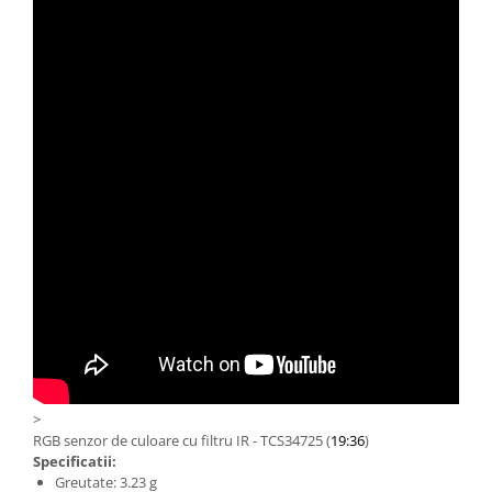
Filamente Speciale
Prusa I3 DIY Kit
Carti
Pentru Incepatori
Kituri incepatori Arduino
Pentru Incepatori
Micro:bit
Junior Robotics
Carti
Junior Robotics
Lego Education
STEM Education
Ugears
>
Kit Fun
RGB senzor de culoare cu filtru IR - TCS34725 (
19:36
)
Kit Roboti
Specificatii:
Greutate: 3.23 g
Cadouri