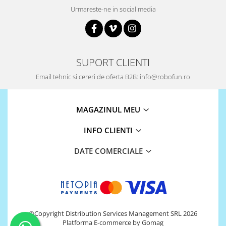
Platforme de dezvoltare
Urmareste-ne in social media
Arduino
Raspberry
.NET
SUPORT CLIENTI
Android
Email tehnic si cereri de oferta B2B: info@robofun.ro
ARM
AVR
MAGAZINUL MEU
Espruino
Feather
INFO CLIENTI
Flora
DATE COMERCIALE
FPGA
Intel
Latte Panda
Micro:bit
©Copyright Distribution Services Management SRL 2026
Nvidia
Platforma E-commerce by Gomag