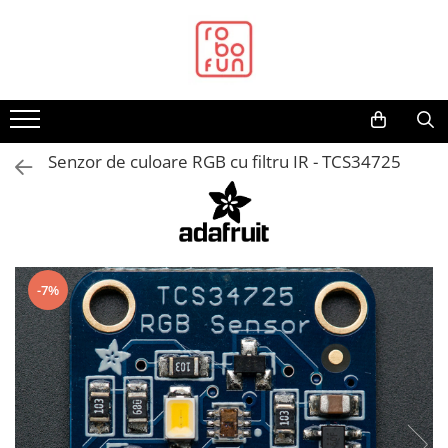
Toate Produsele
Arduino Original
Arduino Compatibil
Raspberry PI
Senzor de culoare RGB cu filtru IR - TCS34725
Raspberry PI
Alimentare
Racire
Hat
-7%
Accesorii
Audio
Cabluri si Conectori
Camera
Cutii