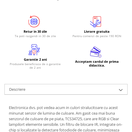
RS-485
RTC
Telecomenzi
Retur in 30 zile
Livrare gratuita
Accesorii
Te poti razgandi in 30 de zile
Pentru comenzi de peste 190 RON
Accesorii
Antene
Garantie 2 ani
Breadboard
Acceptam cardul de prima
Produsele beneficiaza de o garantie
didactica.
de 2 ani
Cabluri
Conectori
Cutii
Descriere
Sticker
Componente
Electronica dvs. pot vedea acum in culori stralucitoare cu acest
minunat senzor de lumina de culoare. Am gasit cea mai buna
Butoane, Tastaturi
senzorul de culoare de pe piata, TCS34725, care are RGB si Clear
Condensatoare
lampilort elemente sensibile. Un filtru de blocare IR, integrate on-
chip si localizate la detectare fotodiode de culoare, minimizeaza