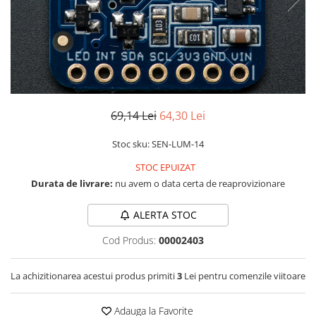
LCD
Module
Adaptoare si convertoare
ADC
Audio
69,14 Lei
64,30 Lei
CAN
Convertor nivel logic
Stoc sku: SEN-LUM-14
Convertor USB la serial
STOC EPUIZAT
Datalogger
Durata de livrare:
nu avem o data certa de reaprovizionare
LCD
ALERTA STOC
Module
Cod Produs:
00002403
Multiplexor
Radio
La achizitionarea acestui produs primiti
3
Lei pentru comenzile viitoare
Releu
Adauga la Favorite
RS-232