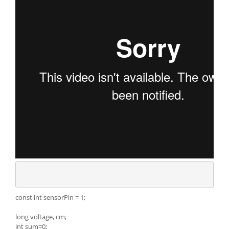
const int sensorPin = 1;
long voltage, cm;
int sum=0;