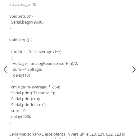
int average=10;
void setup() {
Serial.begin(9600);
}
void loop() {
for(int i = 0; i < average ; i++)
{
voltage = analogRead(sensorPin)/2;
sum += voltage;
delay(10);
}
cm = (sum/average) * 2.54;
Serial.print("Distanta: ");
Serial.print(cm);
Serial.println("cm");
sum = 0;
delay(500);
}
Seria Maxsonar-XL este oferita in versiunile EZ0, EZ1, EZ2, EZ3 si