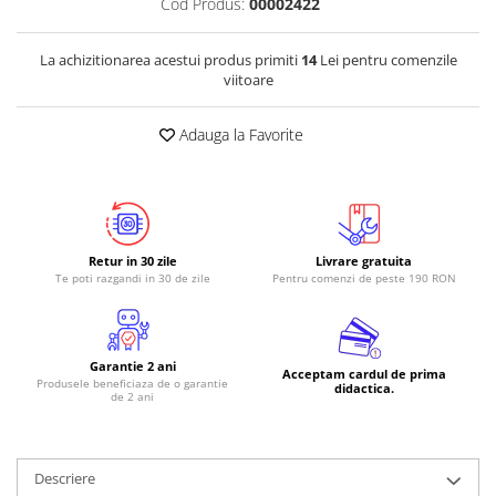
Cod Produs:
00002422
La achizitionarea acestui produs primiti
14
Lei pentru comenzile
viitoare
Adauga la Favorite
Retur in 30 zile
Livrare gratuita
Te poti razgandi in 30 de zile
Pentru comenzi de peste 190 RON
Garantie 2 ani
Acceptam cardul de prima
Produsele beneficiaza de o garantie
didactica.
de 2 ani
Descriere