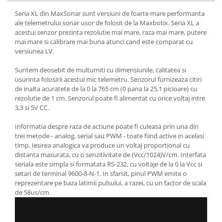
Seria XL din MaxSonar sunt versiuni de foarte mare performanta
ale telemetrului sonar usor de folosit de la Maxbotix. Seria XL a
acestui senzor prezinta rezolutie mai mare, raza mai mare, putere
mai mare si calibrare mai buna atunci cand este comparat cu
versiunea LV.
Suntem deosebit de multumiti cu dimensiunile, calitatea si
usurinta folosirii acestui mic telemetru. Senzorul furnizeaza citiri
de inalta acuratete de la 0 la 765 cm (0 pana la 25,1 picioare) cu
rezolutie de 1 cm. Senzorul poate fi alimentat cu orice voltaj intre
3,3 si 5V CC.
Informatia despre raza de actiune poate fi culeasa prin una din
trei metode - analog, serial sau PWM - toate fiind active in acelasi
timp. Iesirea analogica va produce un voltaj proportional cu
distanta masurata, cu o senzitivitate de (Vcc/1024)V/cm. Interfata
seriala este simpla si formatata RS-232, cu voltaje de la 0 la Vcc si
setari de terminal 9600-8-N-1. In sfarsit, pinul PWM emite o
reprezentare pe baza latimii pulsului, a razei, cu un factor de scala
de 58us/cm.