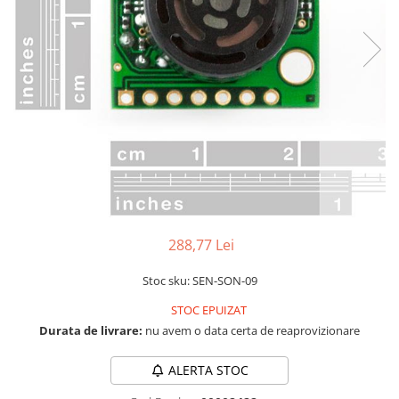
RS-232
Micro:bit
PIR
Motor 25D
Motor 37D
RS-485
Nvidia
Radar
Motoreductor plastic
RTC
Olinuxino
Sonar
Stepper
Telecomenzi
Photon
Sunet
Sub-Micro
PIC
Tensiune
Tamiya
Platforme de dezvoltare
Termocuple
Roti si Senile
Python
Video
Rulmenti
Teensy
Vreme
Sasiu
Thing
Servomotoare
288,77 Lei
TI
Suruburi, Piulite, Conectare
Stoc sku: SEN-SON-09
STOC EPUIZAT
Durata de livrare:
nu avem o data certa de reaprovizionare
ALERTA STOC