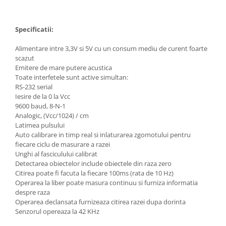
Specificatii:
Alimentare intre 3,3V si 5V cu un consum mediu de curent foarte
scazut
Emitere de mare putere acustica
Toate interfetele sunt active simultan:
RS-232 serial
Iesire de la 0 la Vcc
9600 baud, 8-N-1
Analogic, (Vcc/1024) / cm
Latimea pulsului
Auto calibrare in timp real si inlaturarea zgomotului pentru
fiecare ciclu de masurare a razei
Unghi al fasciculului calibrat
Detectarea obiectelor include obiectele din raza zero
Citirea poate fi facuta la fiecare 100ms (rata de 10 Hz)
Operarea la liber poate masura continuu si furniza informatia
despre raza
Operarea declansata furnizeaza citirea razei dupa dorinta
Senzorul opereaza la 42 KHz