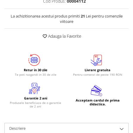
Cod Produs:
00004112
La achizitionarea acestui produs primiti
21
Lei pentru comenzile
viitoare
Adauga la Favorite
Retur in 30 zile
Livrare gratuita
Te poti razgandi in 30 de zile
Pentru comenzi de peste 190 RON
Garantie 2 ani
Acceptam cardul de prima
Produsele beneficiaza de o garantie
didactica.
de 2 ani
Descriere