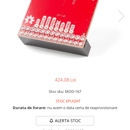
RS-232
Micro:bit
PIR
Motor 25D
Motor 37D
RS-485
Nvidia
Radar
Motoreductor plastic
RTC
Olinuxino
Sonar
Stepper
Telecomenzi
Photon
Sunet
Sub-Micro
PIC
Tensiune
Tamiya
Platforme de dezvoltare
Termocuple
Roti si Senile
Python
Video
Rulmenti
Teensy
Vreme
Sasiu
Thing
Servomotoare
424,08 Lei
TI
Suruburi, Piulite, Conectare
Stoc sku: MOD-167
STOC EPUIZAT
Durata de livrare:
nu avem o data certa de reaprovizionare
ALERTA STOC