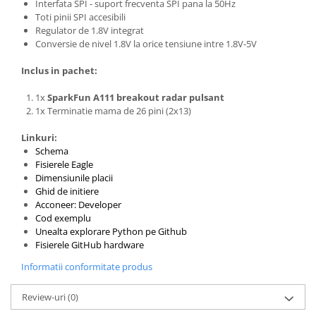
Interfata SPI - suport frecventa SPI pana la 50Hz
Toti pinii SPI accesibili
Regulator de 1.8V integrat
Conversie de nivel 1.8V la orice tensiune intre 1.8V-5V
Inclus in pachet:
1x
SparkFun A111 breakout radar pulsant
1x Terminatie mama de 26 pini (2x13)
Linkuri:
Schema
Fisierele Eagle
Dimensiunile placii
Ghid de initiere
Acconeer: Developer
Cod exemplu
Unealta explorare Python pe Github
Fisierele GitHub hardware
Informatii conformitate produs
Review-uri
(0)