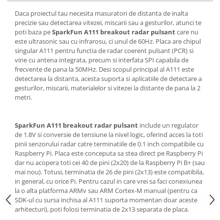
Daca proiectul tau necesita masuratori de distanta de inalta
precizie sau detectarea vitezei, miscarii sau a gesturilor, atunci te
poti baza pe
SparkFun A111 breakout radar pulsant
care nu
este ultrasonic sau cu infrarosu, ci unul de 60Hz. Placa are chipul
singular A111 pentru functia de radar coerent pulsant (PCR) si
vine cu antena integrata, precum si interfata SPI capabila de
frecvente de pana la 50MHz. Desi scopul principal al A111 este
detectarea la distanta, acesta suporta si aplicatiile de detectare a
gesturilor, miscarii, materialelor si vitezei la distante de pana la 2
metri.
SparkFun A111 breakout radar pulsant
include un regulator
de 1.8V si conversie de tensiune la nivel logic, oferind acces la toti
pinii senzorului radar catre terminatiile de 0.1 inch compatibile cu
Raspberry Pi. Placa este conceputa sa stea direct pe Raspberry Pi
dar nu acopera toti cei 40 de pini (2x20) de la Raspberry Pi B+ (sau
mai nou). Totusi, terminatia de 26 de pini (2x13) este compatibila,
in general, cu orice Pi. Pentru cazul in care vrei sa faci conexiunea
la o alta platforma ARMv sau ARM Cortex-M manual (pentru ca
SDK-ul cu sursa inchisa al A111 suporta momentan doar aceste
arhitecturi), poti folosi terminatia de 2x13 separata de placa.