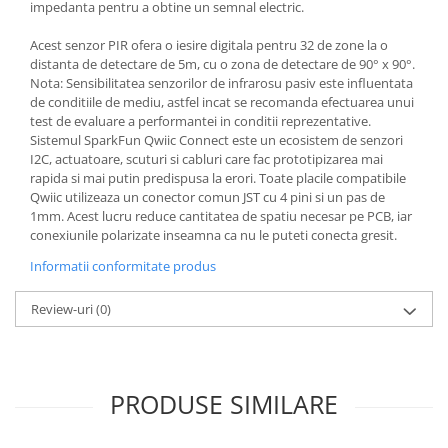
impedanta pentru a obtine un semnal electric.
Acest senzor PIR ofera o iesire digitala pentru 32 de zone la o
distanta de detectare de 5m, cu o zona de detectare de 90° x 90°. ​
Nota: Sensibilitatea senzorilor de infrarosu pasiv este influentata
de conditiile de mediu, astfel incat se recomanda efectuarea unui
test de evaluare a performantei in conditii reprezentative. ​
Sistemul SparkFun Qwiic Connect este un ecosistem de senzori
I2C, actuatoare, scuturi si cabluri care fac prototipizarea mai
rapida si mai putin predispusa la erori. Toate placile compatibile
Qwiic utilizeaza un conector comun JST cu 4 pini si un pas de
1mm. Acest lucru reduce cantitatea de spatiu necesar pe PCB, iar
conexiunile polarizate inseamna ca nu le puteti conecta gresit.
Informatii conformitate produs
Review-uri
(0)
PRODUSE SIMILARE