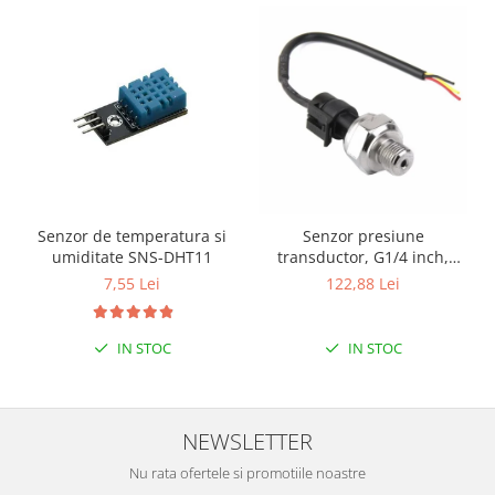
Senzor de temperatura si
Senzor presiune
umiditate SNS-DHT11
transductor, G1/4 inch,
1MPa
7,55 Lei
122,88 Lei
IN STOC
IN STOC
NEWSLETTER
Nu rata ofertele si promotiile noastre