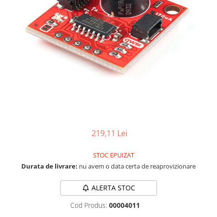
RS-232
Micro:bit
PIR
Motor 25D
Motor 37D
RS-485
Nvidia
Radar
Motoreductor plastic
RTC
Olinuxino
Sonar
Stepper
Telecomenzi
Photon
Sunet
Sub-Micro
PIC
Tensiune
Tamiya
Platforme de dezvoltare
Termocuple
Roti si Senile
Python
Video
Rulmenti
Teensy
Vreme
Sasiu
Thing
Servomotoare
219,11 Lei
TI
Suruburi, Piulite, Conectare
STOC EPUIZAT
Durata de livrare:
nu avem o data certa de reaprovizionare
ALERTA STOC
Cod Produs:
00004011