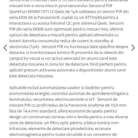
miscarii intr-o zona mica in jurul senzorului. Senzorul PIR
SparkFun EKMB1107112 Qwiic de 1µA utilizeaza un senzor PIR din
seria EKM de la Panasonic®, cuplat cu un ATTiny84 pentru a
interactiona cu acesta folosind I2C prin sistemul Qwiic. Senzorii
PIR din seria EKMB sunt optimizati pentru miscari mici, oferind
optiuni de detectare a miscarii pentru aplicatii alimentate cu
baterii datorita consumului redus de curent in standby al
senzorului (1µA). ​ Senzorii PIR nu furnizeaza date specifice despre
distanta, ci monitorizeaza lumina IR provenita de la obiecte din
campul lor vizual si vor activa semnalul lor atunci cand este
detectata miscarea in zona lor de detectare, fiind perfecti pentru
aplicatii precum activarea automata a dispozitivelor atunci cand
este detectata miscarea.
Aplicatiile includ automatizarea caselor si cladirilor pentru
economisirea energiei, controlul automat de aprindere/stingere a
iluminatului, securitatea, electrocasnicele si IoT. ​ Senzorii de
miscare PIR cu profil redus de la Panasonic (inaltime de 10,9 mm
fata de 14,4 mm standard, ofera economii de spatiu pentru
design-uri constranse) constau intr-o lentila pentru a crea diverse
zone de detectare, un filtru optic pentru a bloca lumina non-
infrarosie, elemente de detectare piroelectrice, ecranare
electromagnetica pentru toate circuitele si un convertor de