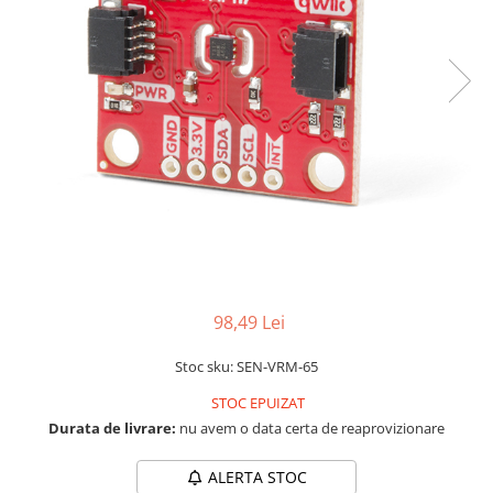
RS-232
Micro:bit
PIR
Motor 25D
Motor 37D
RS-485
Nvidia
Radar
Motoreductor plastic
RTC
Olinuxino
Sonar
Stepper
Telecomenzi
Photon
Sunet
Sub-Micro
PIC
Tensiune
Tamiya
Platforme de dezvoltare
Termocuple
Roti si Senile
Python
Video
Rulmenti
Teensy
Vreme
Sasiu
Thing
Servomotoare
98,49 Lei
TI
Suruburi, Piulite, Conectare
Stoc sku: SEN-VRM-65
STOC EPUIZAT
Durata de livrare:
nu avem o data certa de reaprovizionare
ALERTA STOC