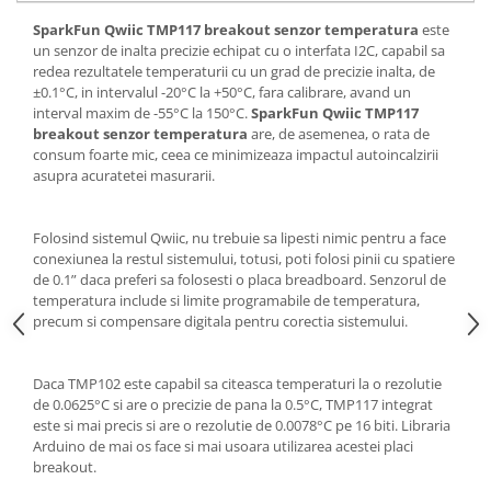
SparkFun Qwiic TMP117 breakout senzor temperatura
este
un senzor de inalta precizie echipat cu o interfata I2C, capabil sa
redea rezultatele temperaturii cu un grad de precizie inalta, de
±0.1°C, in intervalul -20°C la +50°C, fara calibrare, avand un
interval maxim de -55°C la 150°C.
SparkFun Qwiic TMP117
breakout senzor temperatura
are, de asemenea, o rata de
consum foarte mic, ceea ce minimizeaza impactul autoincalzirii
asupra acuratetei masurarii.
Folosind sistemul Qwiic, nu trebuie sa lipesti nimic pentru a face
conexiunea la restul sistemului, totusi, poti folosi pinii cu spatiere
de 0.1” daca preferi sa folosesti o placa breadboard. Senzorul de
temperatura include si limite programabile de temperatura,
precum si compensare digitala pentru corectia sistemului.
Daca TMP102 este capabil sa citeasca temperaturi la o rezolutie
de 0.0625°C si are o precizie de pana la 0.5°C, TMP117 integrat
este si mai precis si are o rezolutie de 0.0078°C pe 16 biti. Libraria
Arduino de mai os face si mai usoara utilizarea acestei placi
breakout.