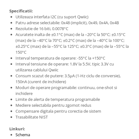
Specificatii:
Utilizeaza interfata I2C (cu suport Qwiic)
Patru adrese selectabile: 0x48 (implicit), 0x49, 0x4A, 0x4B
Rezolutie de 16 biti, 0.0078°C
Acuratete inalta de ±0.1°C (max) de la –20°C la 50°C; ±0.15°C
(max) de la –40°C la 70°C; ±0.2°C (max) de la –40°C la 100°C;
±0.25°C (max) de la –55°C la 125°C; ±0.3°C (max) de la –55°C la
150°C
Interval temperatura de operare: -55°C la +150°C
Interval tensiune de operare: 1.8V la 5.5V, tipic 3.3V cu
utilizarea cablului Qwiic
Consum scazut de putere: 3.5µA (1-Hz ciclu de conversie),
150nA (curent de inchidere)
Moduri de operare programabile: continuu, one-shot si
inchidere
Limite de alerta de temperatura programabile
Mediere selectabila pentru zgomot redus
Compensare digitala pentru corectia de sistem
Trasabilitate NIST
Linkuri:
Schema