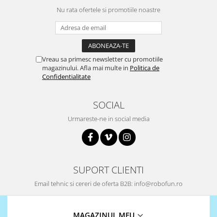
Puzzle mecanic Ugears
Nu rata ofertele si promotiile noastre
Organizator de chei Wunderkey
Constructor foto Mozabrick &
Qbrix
Vreau sa primesc newsletter cu promotiile
Puzzle lemn Cluebox
magazinului. Afla mai multe in
Politica de
Confidentialitate
Jocuri de societate
Mecanice
SOCIAL
3D Printer & CNC
Urmareste-ne in social media
Actuator
Altele
Driver
Altele
SUPORT CLIENTI
DC
Email tehnic si cereri de oferta B2B: info@robofun.ro
Servo
Stepper
MAGAZINUL MEU