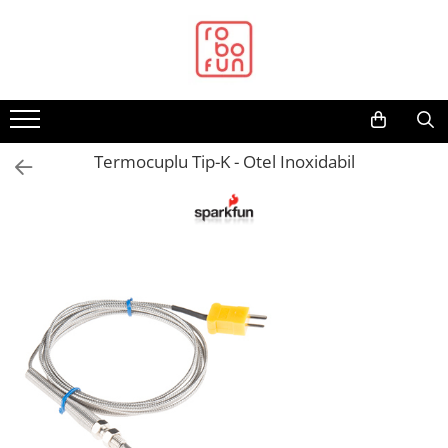
Toate Produsele
Arduino Original
Arduino Compatibil
Raspberry PI
Termocuplu Tip-K - Otel Inoxidabil
Raspberry PI
Alimentare
Racire
Hat
Accesorii
Audio
Cabluri si Conectori
Camera
Cutii