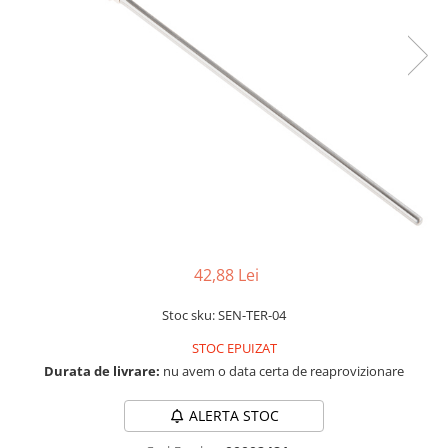
LCD
Module
Adaptoare si convertoare
ADC
Audio
CAN
Convertor nivel logic
Convertor USB la serial
Datalogger
42,88 Lei
LCD
Stoc sku: SEN-TER-04
Module
STOC EPUIZAT
Multiplexor
Durata de livrare:
nu avem o data certa de reaprovizionare
Radio
Releu
ALERTA STOC
RS-232