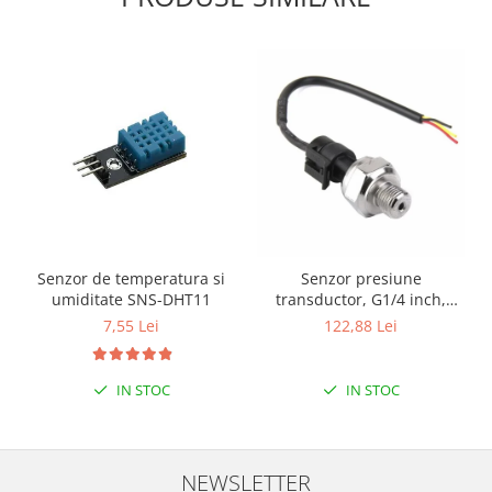
Filamente Speciale
Prusa I3 DIY Kit
Carti
Pentru Incepatori
Kituri incepatori Arduino
Pentru Incepatori
Micro:bit
Junior Robotics
Carti
Senzor de temperatura si
Senzor presiune
Junior Robotics
umiditate SNS-DHT11
transductor, G1/4 inch,
1MPa
7,55 Lei
122,88 Lei
Lego Education
STEM Education
IN STOC
IN STOC
Ugears
Kit Fun
Kit Roboti
NEWSLETTER
Cadouri