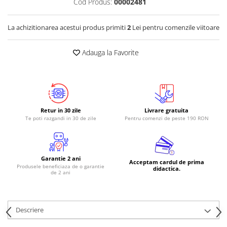
Cod Produs:
00002481
RS-485
La achizitionarea acestui produs primiti
2
Lei pentru comenzile viitoare
RTC
Telecomenzi
Adauga la Favorite
Accesorii
Accesorii
Antene
Breadboard
Retur in 30 zile
Livrare gratuita
Te poti razgandi in 30 de zile
Pentru comenzi de peste 190 RON
Cabluri
Conectori
Cutii
Garantie 2 ani
Acceptam cardul de prima
Produsele beneficiaza de o garantie
Sticker
didactica.
de 2 ani
Componente
Butoane, Tastaturi
Descriere
Condensatoare