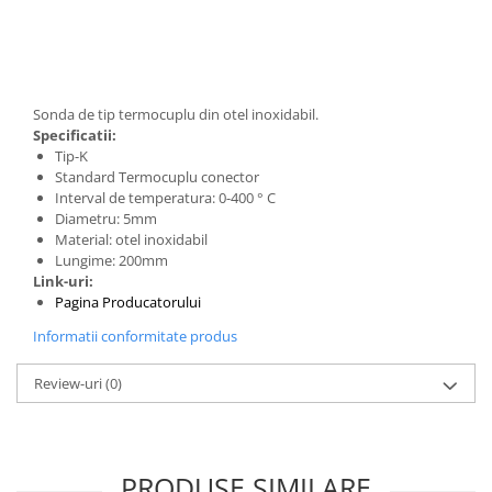
Generale
LED
Microcontrollere AVR
PCB - Placute Circuit
Sonda de tip termocuplu din otel inoxidabil.
Specificatii:
Rezistoare
Tip-K
Creion 3D 3Doodler
Standard Termocuplu conector
Interval de temperatura: 0-400 ° C
Imprimante 3D
Diametru: 5mm
Imprimante 3D
Material: otel inoxidabil
Lungime: 200mm
3Doodler
Link-uri:
Componente
Pagina Producatorului
Componente
Informatii conformitate produs
Componente E3D
Review-uri
(0)
Filament Premium ABS 1.75 mm
Filament Premium ABS 3 mm
Filament Premium PLA 1.75 mm
PRODUSE SIMILARE