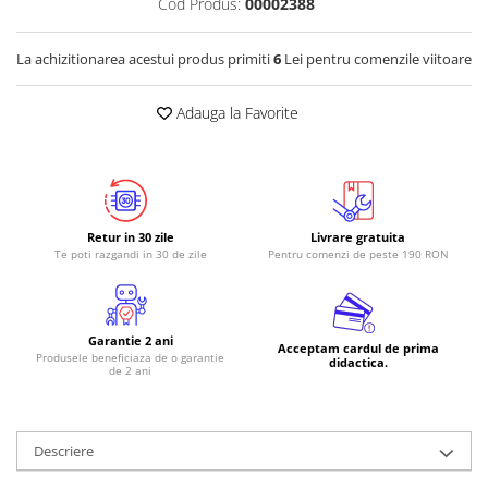
Cod Produs:
00002388
La achizitionarea acestui produs primiti
6
Lei pentru comenzile viitoare
Adauga la Favorite
Retur in 30 zile
Livrare gratuita
Te poti razgandi in 30 de zile
Pentru comenzi de peste 190 RON
Garantie 2 ani
Acceptam cardul de prima
Produsele beneficiaza de o garantie
didactica.
de 2 ani
Descriere