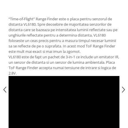
“Time-of-Flight” Range Finder este o placa pentru senzorul de
distanta VL6180. Spre deosebire de majoritatea senzorilor de
distanta care se bazeaza pe intensitatea luminii reflectate sau pe
unghiurile reflectate pentru a determina distanta, VL6180
foloseste un ceas precis pentru a masura timpul necesar luminii
sa se reflecte de pe o suprafata. In acest mod ToF Range Finder
este mult mai exact si mai imun la zgomot.
VL6180 este de fapt un pachet de 3-in-1 ce include un emitator IR,
un senzor de distanta si un senzor de lumina ambientala. Placa
ToF Range Finder accepta numai tensiune de intrare si logica de
2.8V.