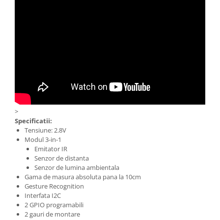
>
Specificatii:
Tensiune: 2.8V
Modul 3-in-1
Emitator IR
Senzor de distanta
Senzor de lumina ambientala
Gama de masura absoluta pana la 10cm
Gesture Recognition
Interfata I2C
2 GPIO programabili
2 gauri de montare