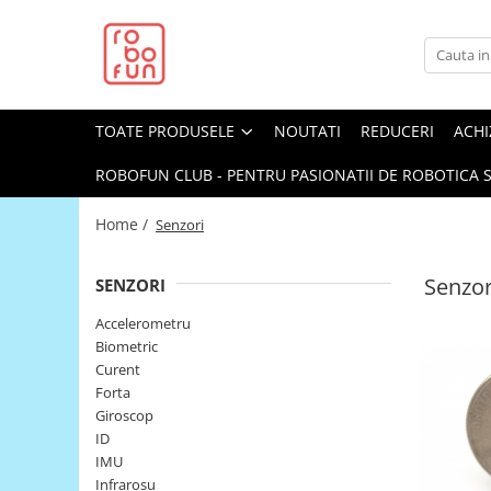
Toate Produsele
Arduino Original
TOATE PRODUSELE
NOUTATI
REDUCERI
ACHI
Arduino Compatibil
Raspberry PI
ROBOFUN CLUB - PENTRU PASIONATII DE ROBOTICA S
Raspberry PI
Home /
Senzori
Alimentare
Racire
Senzor
SENZORI
Hat
Accelerometru
Accesorii
Biometric
Curent
Audio
Forta
Cabluri si Conectori
Giroscop
ID
Camera
IMU
Cutii
Infrarosu