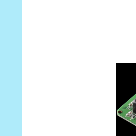
Puzzle mecanic Ugears
Organizator de chei Wunderkey
Constructor foto Mozabrick &
Qbrix
Puzzle lemn Cluebox
Jocuri de societate
Mecanice
3D Printer & CNC
Actuator
Altele
Driver
Altele
DC
Servo
Stepper