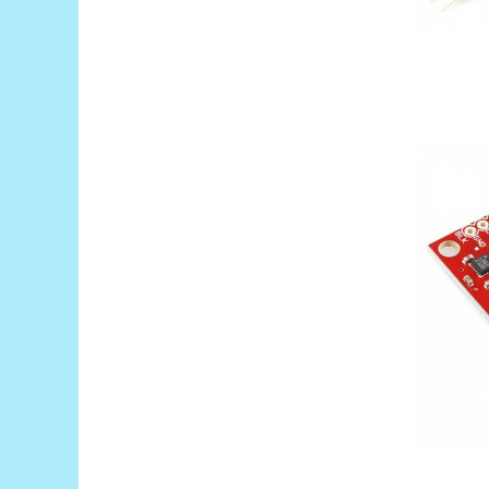
RS-485
RTC
Telecomenzi
Accesorii
Accesorii
Antene
Breadboard
Cabluri
Conectori
Cutii
Sticker
Componente
Butoane, Tastaturi
Condensatoare