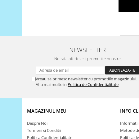
Encoder
Mecanice
Motoare
Micro Metal
Motoare
Motor 25D
NEWSLETTER
Motor 37D
Nu rata ofertele si promotiile noastre
Motoreductor plastic
Stepper
Sub-Micro
Vreau sa primesc newsletter cu promotiile magazinului.
Afla mai multe in
Politica de Confidentialitate
Tamiya
Roti si Senile
Rulmenti
MAGAZINUL MEU
INFO CL
Sasiu
Servomotoare
Despre Noi
Informatii 
Termeni si Conditii
Metode de
Suruburi, Piulite, Conectare
Politica Confidentialitate
Politica d