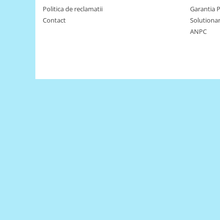
Platforme de dezvoltare
Politica de reclamatii
Garantia 
Arduino
Contact
Solutionare
ANPC
Raspberry
.NET
Android
ARM
AVR
Espruino
Feather
Flora
FPGA
Intel
Latte Panda
Micro:bit
Nvidia