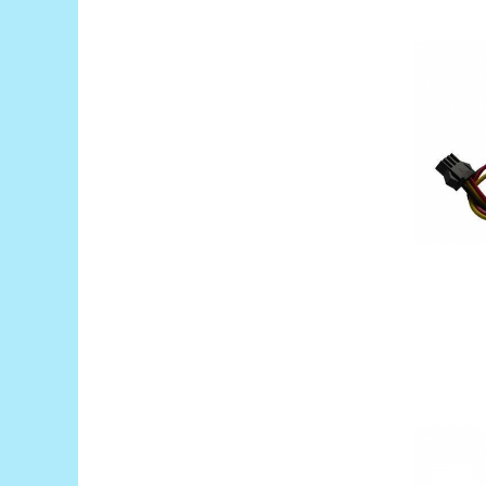
Generale
LED
Microcontrollere AVR
PCB - Placute Circuit
Rezistoare
Creion 3D 3Doodler
Imprimante 3D
Imprimante 3D
3Doodler
Componente
Componente
Componente E3D
Filament Premium ABS 1.75 mm
Filament Premium ABS 3 mm
Filament Premium PLA 1.75 mm