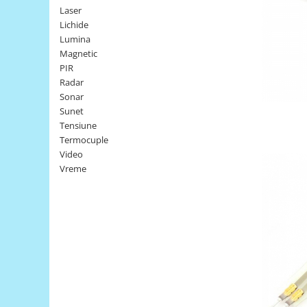
Laser
LCD
Lichide
Module
Lumina
Adaptoare si convertoare
Magnetic
PIR
ADC
Radar
Audio
Sonar
Sunet
CAN
Tensiune
Convertor nivel logic
Termocuple
Video
Convertor USB la serial
Vreme
Datalogger
LCD
Module
Multiplexor
Radio
Releu
RS-232