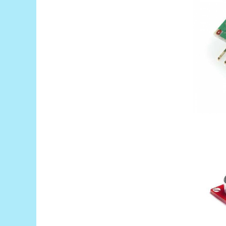
Filamente Speciale
Prusa I3 DIY Kit
Carti
Pentru Incepatori
Kituri incepatori Arduino
Pentru Incepatori
Micro:bit
Junior Robotics
Carti
Junior Robotics
Lego Education
STEM Education
Ugears
Kit Fun
Kit Roboti
Cadouri