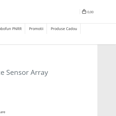
0,00
Robofun PNRR
Promotii
Produse Cadou
e Sensor Array
oare