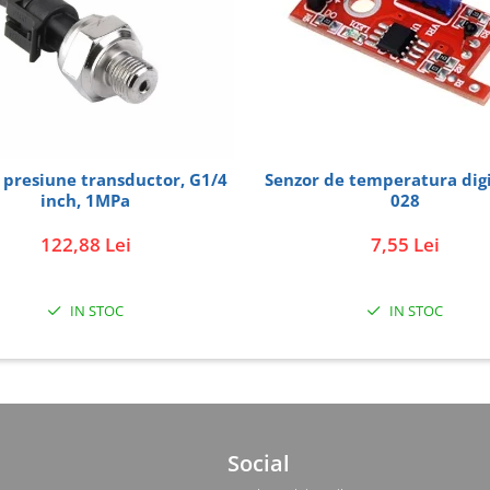
 presiune transductor, G1/4
Senzor de temperatura digital KY-
inch, 1MPa
028
122,88 Lei
7,55 Lei
IN STOC
IN STOC
Social