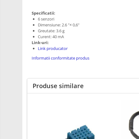
RS-485
Learning
Retrase
RTC
Specificatii:
Shield
6 senzori
Telecomenzi
Dimensiune: 2.6 "× 0,6"
Unelte
Accesorii
Greutate: 3.6 g
si
Curent: 40 mA
Instrumente
Antene
Link-uri:
Link producator
Breadboard
Informatii conformitate produs
Cabluri
Conectori
Cutii
Produse similare
Sticker
Butoane, Tastaturi
Condensatoare
Generale
LED
Microcontrollere AVR