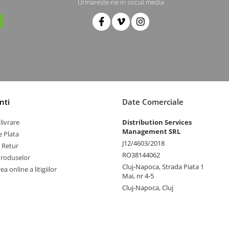
Urmareste-ne in social media
nti
Date Comerciale
livrare
Distribution Services
Management SRL
 Plata
J12/4603/2018
e Retur
RO38144062
Produselor
Cluj-Napoca, Strada Piata 1
a online a litigiilor
Mai, nr 4-5
Cluj-Napoca, Cluj