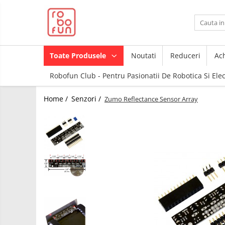
Toate Produsele
Arduino Original
Toate Produsele
Noutati
Reduceri
Ach
Arduino Compatibil
Robofun Club - Pentru Pasionatii De Robotica Si Ele
Raspberry PI
Raspberry PI
Module
Home /
Senzori /
Zumo Reflectance Sensor Array
Accesorii
Alimentare
Componente
Racire
Creion 3D
Hat
3Doodler
Accesorii
Imprimante
3D
Audio
Carti
Cabluri si Conectori
Pentru
Incepatori
Camera
Junior
Cutii