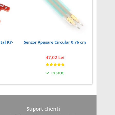
Senzor Apasare Circular 0.76 cm
Senz
GP2Y0A
47,02 Lei
IN STOC
Suport clienti