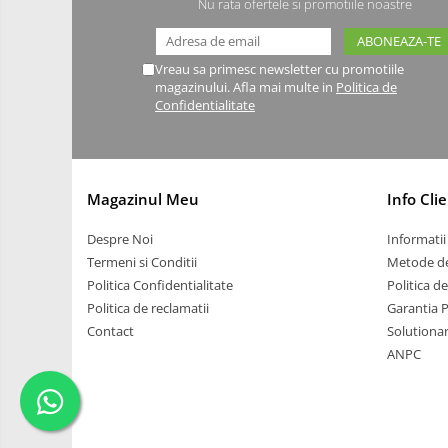
Nu rata ofertele si promotiile noastre
Carti
Junior Robotics
Vreau sa primesc newsletter cu promotiile
magazinului. Afla mai multe in
Politica de
Lego Education
Confidentialitate
STEM Education
Ugears
Puzzle mecanic Ugears
Magazinul Meu
Info Clie
Organizator de chei Wunderkey
Despre Noi
Informatii 
Constructor foto Mozabrick &
Termeni si Conditii
Metode de
Qbrix
Politica Confidentialitate
Politica d
Puzzle lemn Cluebox
Politica de reclamatii
Garantia 
Jocuri de societate
Contact
Solutionare
ANPC
3D Printer & CNC
Actuator
Altele