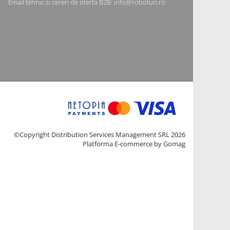
Email tehnic si cereri de oferta B2B: info@robofun.ro
©Copyright Distribution Services Management SRL 2026
Platforma E-commerce by Gomag