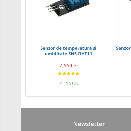
PCB - Placute Circuit
Rezistoare
Imprimante 3D
3Doodler
Componente
Senzor de temperatura si
Senzor
Componente
umiditate SNS-DHT11
Componente E3D
7,55 Lei
Filament Premium ABS 1.75 mm
Filament Premium ABS 3 mm
IN STOC
Filament Premium PLA 1.75 mm
Filamente Speciale
Prusa I3 DIY Kit
Kituri incepatori Arduino
Pentru Incepatori
Newsletter
Micro:bit