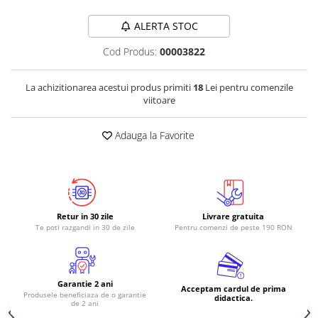
RS-485
ALERTA STOC
RTC
Cod Produs:
00003822
Telecomenzi
Accesorii
La achizitionarea acestui produs primiti
18
Lei pentru comenzile
viitoare
Accesorii
Antene
Adauga la Favorite
Breadboard
Cabluri
Conectori
Cutii
Retur in 30 zile
Livrare gratuita
Te poti razgandi in 30 de zile
Pentru comenzi de peste 190 RON
Sticker
Componente
Butoane, Tastaturi
Garantie 2 ani
Acceptam cardul de prima
Produsele beneficiaza de o garantie
Condensatoare
didactica.
de 2 ani