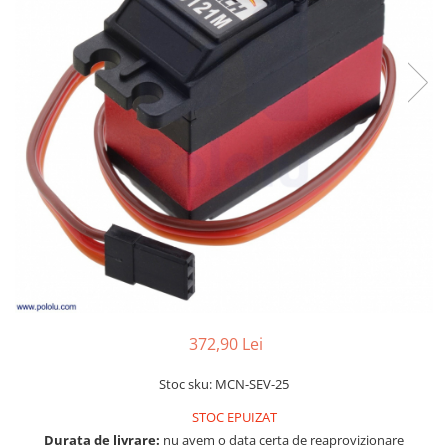
LCD
Module
Adaptoare si convertoare
ADC
Audio
CAN
Convertor nivel logic
Convertor USB la serial
Datalogger
LCD
Module
372,90 Lei
Multiplexor
Radio
Stoc sku: MCN-SEV-25
Releu
STOC EPUIZAT
Durata de livrare:
nu avem o data certa de reaprovizionare
RS-232