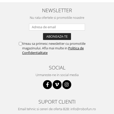
Puzzle mecanic Ugears
NEWSLETTER
Organizator de chei Wunderkey
Nu rata ofertele si promotiile noastre
Constructor foto Mozabrick &
Qbrix
Puzzle lemn Cluebox
Jocuri de societate
Vreau sa primesc newsletter cu promotiile
magazinului. Afla mai multe in
Politica de
Mecanice
Confidentialitate
3D Printer & CNC
Actuator
SOCIAL
Altele
Urmareste-ne in social media
Driver
Altele
DC
SUPORT CLIENTI
Servo
Stepper
Email tehnic si cereri de oferta B2B: info@robofun.ro