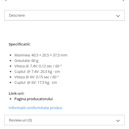
Generale
LED
Descriere
Microcontrollere AVR
PCB - Placute Circuit
Rezistoare
Specificatii:
Creion 3D 3Doodler
Imprimante 3D
Marimea:
40,5 × 20,5 × 37,5 mm
Greutate:
60 g
Imprimante 3D
Viteza @ 7.4V:
0,12 sec / 60 °
3Doodler
Cuplul @ 7.4V:
20,5 kg · cm
Viteza @ 6V:
0,15 sec / 60 °
Componente
Cuplul @ 6V:
17,5 kg · cm
Componente
Link-uri:
Componente E3D
Pagina producatorului
Filament Premium ABS 1.75 mm
Informatii conformitate produs
Filament Premium ABS 3 mm
Review-uri
(0)
Filament Premium PLA 1.75 mm