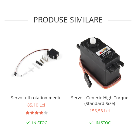
Filamente Speciale
Prusa I3 DIY Kit
PRODUSE SIMILARE
Carti
Pentru Incepatori
Kituri incepatori Arduino
Pentru Incepatori
Micro:bit
Junior Robotics
Carti
Junior Robotics
Lego Education
Servo full rotation mediu
Servo - Generic High Torque
STEM Education
(Standard Size)
85,10 Lei
Ugears
156,53 Lei
Kit Fun
IN STOC
IN STOC
Kit Roboti
Cadouri