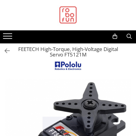
Toate Produsele
Arduino Original
Arduino Compatibil
Raspberry PI
FEETECH High-Torque, High-Voltage Digital
Servo FT5121M
Raspberry PI
Alimentare
Racire
Hat
Accesorii
Audio
Cabluri si Conectori
Camera
Cutii