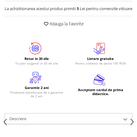
La achizitionarea acestui produs primiti
5
Lei pentru comenzile viitoare
RS-485
RTC
Adauga la Favorite
Telecomenzi
Accesorii
Accesorii
Antene
Retur in 30 zile
Livrare gratuita
Te poti razgandi in 30 de zile
Pentru comenzi de peste 190 RON
Breadboard
Cabluri
Conectori
Garantie 2 ani
Acceptam cardul de prima
Cutii
Produsele beneficiaza de o garantie
didactica.
de 2 ani
Sticker
Componente
Descriere
Butoane, Tastaturi
Condensatoare