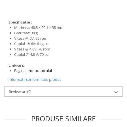
Generale
LED
Microcontrollere AVR
Specificatie :
Marimea:
40,8 × 20,1 × 38 mm
PCB - Placute Circuit
Greutate:
39 g
Rezistoare
Viteza @ 6V:
95 rpm
Cuplul @ 6V:
 6 kg cm
Creion 3D 3Doodler
Viteza @ 4.8V:
78 rpm
Imprimante 3D
Cuplul @ 4,8 V:
70 oz
Imprimante 3D
Link-uri:
3Doodler
Pagina producatorului
Componente
Informatii conformitate produs
Componente
Review-uri
(0)
Componente E3D
Filament Premium ABS 1.75 mm
Filament Premium ABS 3 mm
PRODUSE SIMILARE
Filament Premium PLA 1.75 mm