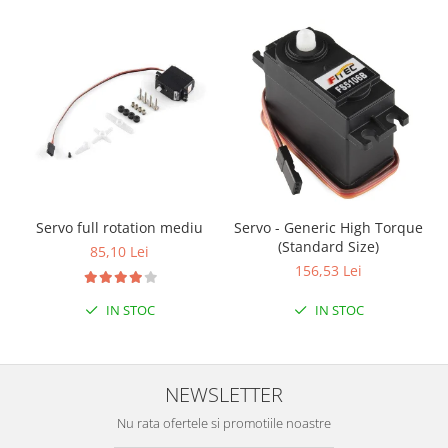
Filamente Speciale
Prusa I3 DIY Kit
Carti
Pentru Incepatori
Kituri incepatori Arduino
Pentru Incepatori
Micro:bit
Junior Robotics
Servo full rotation mediu
Servo - Generic High Torque
Carti
(Standard Size)
85,10 Lei
Junior Robotics
156,53 Lei
Lego Education
IN STOC
IN STOC
STEM Education
Ugears
NEWSLETTER
Kit Fun
Kit Roboti
Nu rata ofertele si promotiile noastre
Cadouri