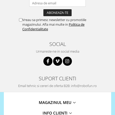
Puzzle mecanic Ugears
Organizator de chei Wunderkey
Vreau sa primesc newsletter cu promotiile
Constructor foto Mozabrick &
magazinului. Afla mai multe in
Politica de
Qbrix
Confidentialitate
Puzzle lemn Cluebox
Jocuri de societate
SOCIAL
Mecanice
Urmareste-ne in social media
3D Printer & CNC
Actuator
Altele
SUPORT CLIENTI
Driver
Email tehnic si cereri de oferta B2B: info@robofun.ro
Altele
DC
Servo
MAGAZINUL MEU
Stepper
INFO CLIENTI