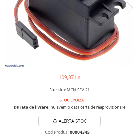
LCD
Module
Adaptoare si convertoare
ADC
Audio
CAN
Convertor nivel logic
Convertor USB la serial
109,87 Lei
Datalogger
Stoc sku: MCN-SEV-21
LCD
Module
STOC EPUIZAT
Durata de livrare:
nu avem o data certa de reaprovizionare
Multiplexor
Radio
ALERTA STOC
Releu
Cod Produs:
00004345
RS-232