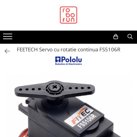
Toate Produsele
Arduino Original
Arduino Compatibil
Raspberry PI
FEETECH Servo cu rotatie continua FS5106R
Raspberry PI
Alimentare
Racire
Hat
Accesorii
Audio
Cabluri si Conectori
Camera
Cutii