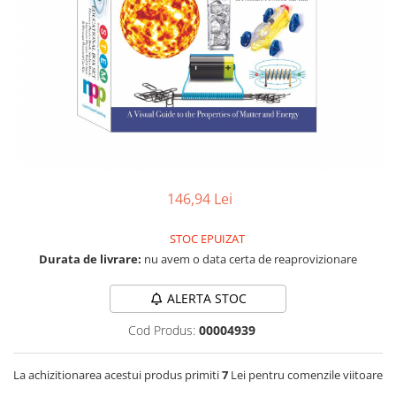
RS-232
Micro:bit
PIR
Motor 25D
Motor 37D
RS-485
Nvidia
Radar
Motoreductor plastic
RTC
Olinuxino
Sonar
Stepper
Telecomenzi
Photon
Sunet
Sub-Micro
PIC
Tensiune
Tamiya
Platforme de dezvoltare
Termocuple
Roti si Senile
Python
Video
Rulmenti
146,94 Lei
Teensy
Vreme
Sasiu
Thing
STOC EPUIZAT
Servomotoare
Durata de livrare:
nu avem o data certa de reaprovizionare
TI
Suruburi, Piulite, Conectare
ALERTA STOC
Cod Produs:
00004939
La achizitionarea acestui produs primiti
7
Lei pentru comenzile viitoare