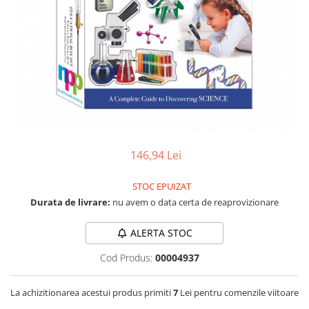
RS-232
Micro:bit
PIR
Motor 25D
Motor 37D
RS-485
Nvidia
Radar
Motoreductor plastic
RTC
Olinuxino
Sonar
Stepper
Telecomenzi
Photon
Sunet
Sub-Micro
PIC
Tensiune
Tamiya
Platforme de dezvoltare
Termocuple
Roti si Senile
Python
Video
Rulmenti
146,94 Lei
Teensy
Vreme
Sasiu
Thing
STOC EPUIZAT
Servomotoare
Durata de livrare:
nu avem o data certa de reaprovizionare
TI
Suruburi, Piulite, Conectare
ALERTA STOC
Cod Produs:
00004937
La achizitionarea acestui produs primiti
7
Lei pentru comenzile viitoare