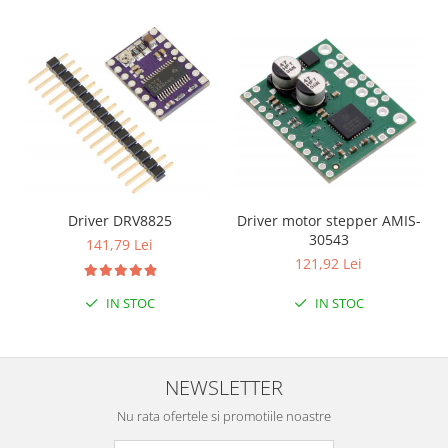
Filamente Speciale
Prusa I3 DIY Kit
Carti
Pentru Incepatori
Kituri incepatori Arduino
Pentru Incepatori
Micro:bit
Junior Robotics
Driver DRV8825
Driver motor stepper AMIS-
Carti
30543
141,79 Lei
121,92 Lei
Junior Robotics
Lego Education
IN STOC
IN STOC
STEM Education
Ugears
NEWSLETTER
Kit Fun
Kit Roboti
Nu rata ofertele si promotiile noastre
Cadouri