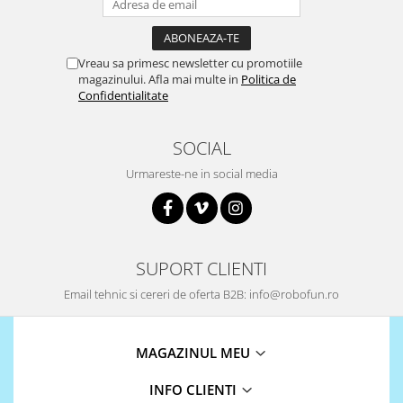
Puzzle mecanic Ugears
Organizator de chei Wunderkey
Vreau sa primesc newsletter cu promotiile
Constructor foto Mozabrick &
magazinului. Afla mai multe in
Politica de
Qbrix
Confidentialitate
Puzzle lemn Cluebox
SOCIAL
Jocuri de societate
Urmareste-ne in social media
Mecanice
3D Printer & CNC
Actuator
Altele
SUPORT CLIENTI
Driver
Email tehnic si cereri de oferta B2B: info@robofun.ro
Altele
DC
MAGAZINUL MEU
Servo
Stepper
INFO CLIENTI