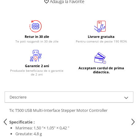
Adauga la Favorite
RS-485
RTC
Telecomenzi
Retur in 30 zile
Livrare gratuita
Accesorii
Te poti razgandi in 30 de zile
Pentru comenzi de peste 190 RON
Accesorii
Antene
Breadboard
Garantie 2 ani
Acceptam cardul de prima
Produsele beneficiaza de o garantie
didactica.
Cabluri
de 2 ani
Conectori
Cutii
Descriere
Sticker
Tic T500 USB Multi-Interface Stepper Motor Controller
Componente
Butoane, Tastaturi
Specificatie :
Marimea:
1,50 "× 1,05" × 0,42 "
Condensatoare
Greutate:
4,8 g