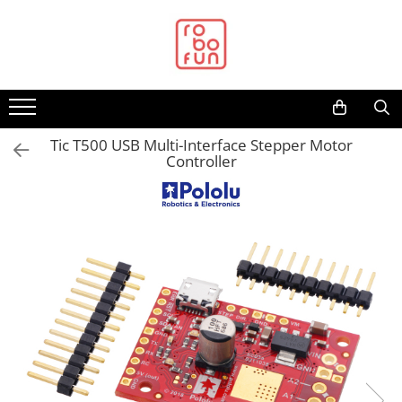
Toate Produsele
Arduino Original
Arduino Compatibil
Raspberry PI
Tic T500 USB Multi-Interface Stepper Motor
Controller
Raspberry PI
Alimentare
Racire
Hat
Accesorii
Audio
Cabluri si Conectori
Camera
Cutii