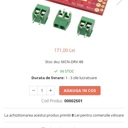
LCD
Module
Adaptoare si convertoare
ADC
Audio
CAN
171,00 Lei
Convertor nivel logic
Stoc sku: MCN-DRV-88
Convertor USB la serial
IN STOC
Datalogger
Durata de livrare:
1 - 3 zile lucratoare
LCD
ADAUGA IN COS
Module
Multiplexor
Cod Produs:
00002501
Radio
La achizitionarea acestui produs primiti
8
Lei pentru comenzile viitoare
Releu
RS-232