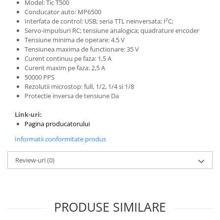
Generale
Model:
Tic T500
Conducator auto:
MP6500
LED
Interfata de control:
USB; seria TTL neinversata; I²C;
Servo-impulsuri RC; tensiune analogica; quadrature encoder
Microcontrollere AVR
Tensiune minima de operare:
4.5 V
PCB - Placute Circuit
Tensiunea maxima de functionare:
35 V
Curent continuu pe faza:
1,5 A
Rezistoare
Curent maxim pe faza:
2,5 A
50000 PPS
Creion 3D 3Doodler
Rezolutii microstop:
 full
, 1/2, 1/4 si 1/8
Imprimante 3D
Protectie inversa de tensiune Da
Imprimante 3D
Link-uri:
3Doodler
Pagina producatorului
Componente
Informatii conformitate produs
Componente
Review-uri
(0)
Componente E3D
Filament Premium ABS 1.75 mm
Filament Premium ABS 3 mm
PRODUSE SIMILARE
Filament Premium PLA 1.75 mm